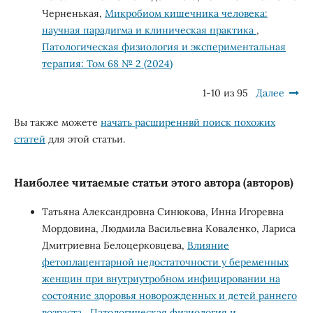
Черненькая,
Микробиом кишечника человека:
научная парадигма и клиническая практика
,
Патологическая физиология и экспериментальная
терапия: Том 68 № 2 (2024)
1-10 из 95
Далее
Вы также можете
начать расширеннвй поиск похожих
статей
для этой статьи.
Наиболее читаемые статьи этого автора (авторов)
Татьяна Александровна Синюкова, Инна Игоревна
Мордовина, Людмила Васильевна Коваленко, Лариса
Дмитриевна Белоцерковцева,
Влияние
фетоплацентарной недостаточности у беременных
женщин при внутриутробном инфицировании на
состояние здоровья новорожденных и детей раннего
возраста
,
Патологическая физиология и