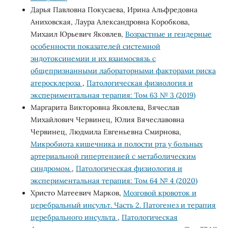
Дарья Павловна Покусаева, Ирина Альфредовна
Аниховская, Лаура Александровна Коробкова,
Михаил Юрьевич Яковлев,
Возрастные и гендерные
особенности показателей системной
эндотоксинемии и их взаимосвязь с
общепризнанными лабораторными факторами риска
атеросклероза
,
Патологическая физиология и
экспериментальная терапия: Том 63 № 3 (2019)
Маргарита Викторовна Яковлева, Вячеслав
Михайлович Червинец, Юлия Вячеславовна
Червинец, Людмила Евгеньевна Смирнова,
Микробиота кишечника и полости рта у больных
артериальной гипертензией с метаболическим
синдромом
,
Патологическая физиология и
экспериментальная терапия: Том 64 № 4 (2020)
Христо Матеевич Марков,
Мозговой кровоток и
церебральный инсульт. Часть 2. Патогенез и терапия
церебрального инсульта
,
Патологическая