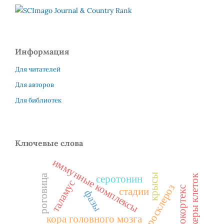
Информация
Для читателей
Для авторов
Для библиотек
Ключевые слова
иммунные комплексы
крысы
маркеры клеток
роговица
серотонин
таламус
атеросклероз
неокортекс
стадии
фазы
кора головного мозга