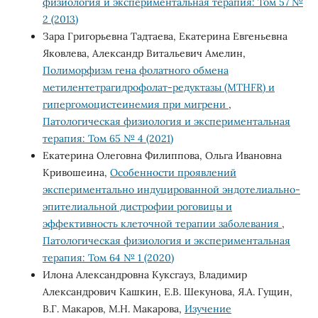
физиология и экспериментальная терапия: Том 57 №
2 (2013)
Зара Григорьевна Тадтаева, Екатерина Евгеньевна
Яковлева, Александр Витальевич Амелин,
Полиморфизм гена фолатного обмена
метилентетрагидрофолат-редуктазы (MTHFR) и
гипергомоцистеинемия при мигрени
,
Патологическая физиология и экспериментальная
терапия: Том 65 № 4 (2021)
Екатерина Олеговна Филиппова, Ольга Ивановна
Кривошеина,
Особенности проявлений
экспериментально индуцированной эндотелиально-
эпителиальной дистрофии роговицы и
эффективность клеточной терапии заболевания
,
Патологическая физиология и экспериментальная
терапия: Том 64 № 1 (2020)
Илона Александровна Куксгауз, Владимир
Александрович Кашкин, Е.В. Шекунова, Я.А. Гущин,
В.Г. Макаров, М.Н. Макарова,
Изучение