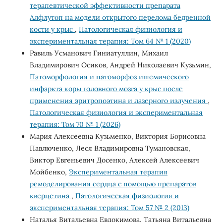
терапевтической эффективности препарата
Алфлутоп на модели открытого перелома бедренной
кости у крыс
,
Патологическая физиология и
экспериментальная терапия: Том 64 № 1 (2020)
Равиль Усманович Гиниатуллин, Михаил
Владимирович Осиков, Андрей Николаевич Кузьмин,
Патоморфология и патоморфоз ишемического
инфаркта коры головного мозга у крыс после
применения эритропоэтина и лазерного излучения
,
Патологическая физиология и экспериментальная
терапия: Том 70 № 1 (2026)
Мария Алексеевна Кузьменко, Виктория Борисовна
Павлюченко, Леся Владимировна Тумановская,
Виктор Евгеньевич Досенко, Алексей Алексеевич
Мойбенко,
Экспериментальная терапия
ремоделирования cердца с помощью препаратов
кверцетина
,
Патологическая физиология и
экспериментальная терапия: Том 57 № 2 (2013)
Наталья Витальевна Евдокимова, Татьяна Витальевна