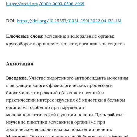
https://orcid.org/0000-0003-0506-8939
DOI:
https://doi.org/10.25557/0031-2991.2022.04.122-131
Ключевые слова:
мочевина; висцеральные органы;
кругооборот в организме, гепатит; аргиназа гепатоцитов
Аннотация
Введение.
Участие эндогенного антиоксиданта мочевины
в регуляции многих физиологических процессов и
биохимических реакций объясняет научный и
практический интерес изучения её кинетики в больном
организма, особенно при нарушении
мочевинсинтетической функции печени.
Цель работы
–
изучение кинетики мочевины в организме при
хроническом воспалительном поражении печени.
Методика.
Опыты выполнены на 96 белых крысах (самках)