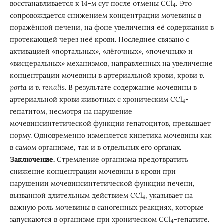
восстанавливается к 14-м сут после отмены CCl
. Это
4
сопровождается снижением концентрации мочевины в
поражённой печени, на фоне увеличения её содержания в
протекающей через неё крови. Последнее связано с
активацией «портальных», «лёгочных», «почечных» и
«висцеральных» механизмов, направленных на увеличение
концентрации мочевины в артериальной крови, крови
v.
porta
и
v. renalis
. В результате содержание мочевины в
артериальной крови животных с хроническим CCl
-
4
гепатитом, несмотря на нарушение
мочевинсинтетической функции гепатоцитов, превышает
норму. Одновременно изменяется кинетика мочевины как
в самом организме, так и в отдельных его органах.
Заключение.
Стремление организма предотвратить
снижение концентрации мочевины в крови при
нарушении мочевинсинтетической функции печени,
вызванной длительным действием CCl
, указывает на
4
важную роль мочевины в саногенных реакциях, которые
запускаются в организме при хроническом ССl
-гепатите.
4