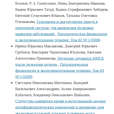
Козлов, Р. А. Галиуллин, Нина Дмитриевна Иванова,
Вадим Юрьевич Татур, Вадим Серафимович Зиборов,
Евгений Семенович Юшков, Татьяна Олеговна
Плешакова,
Генерация и аккумуляция заряда в
проточной системе для выявления белковых
маркеров заболеваний
,
Патологическая физиология
и экспериментальная терапия: Том 62 № 1 (2018)
Ирина Юрьевна Маклакова, Дмитрий Юрьевич
Гребнев, Виктория Чаукатовна Юсупова, Евгения
Алексеевна Примакова,
Изучение хоуминга ММСК
после резекции печени
,
Патологическая
физиология и экспериментальная терапия: Том 63
№ 1 (2019)
Светлана Николаевна Шатохина, Валерий
Васильевич Александрин, Аслан Амирханович
Кубатиев, Владимир Николаевич Шабалин,
Cтруктуры сыворотки крови в интегральной оценке
патофизиологических изменений в организме при
экспериментальной ишемии головного мозга
,