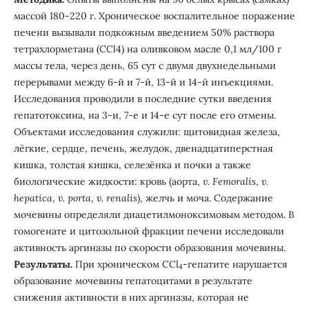
массой 180-220 г. Хроническое воспалительное поражение
печени вызывали подкожным введением 50% раствора
тетрахлорметана (ССl4) на оливковом масле 0,1 мл/100 г
массы тела, через день, 65 сут с двумя двухнедельными
перерывами между 6-й и 7-й, 13-й и 14-й инъекциями.
Исследования проводили в последние сутки введения
гепатотоксина, на 3-и, 7-е и 14-е сут после его отмены.
Объектами исследования служили: щитовидная железа,
лёгкие, сердце, печень, желудок, двенадцатиперстная
кишка, толстая кишка, селезёнка и почки а также
биологические жидкости: кровь (аорта,
v. Femoralis
,
v.
hepatica
,
v. porta
,
v. renalis
), желчь и моча. Содержание
мочевины определяли диацетилмоноксимовым методом. В
гомогенате и цитозольной фракции печени исследовали
активность аргиназы по скорости образования мочевины.
Результаты.
При хроническом ССl
-гепатите нарушается
4
образование мочевины гепатоцитами в результате
снижения активности в них аргиназы, которая не