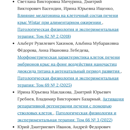
Светлана Викторовна Мичурина, Дмитрий
Викторович Васендин, Ирина Юрьевна Ищенко,
Влияние мелатонина на клеточный состав печени
крыс Wistar при алиментарном ожирении
,
Патологическая физиология и экспериментальная
терапия: Том 62 № 2 (2018)
Альберт Рузилевич Хакимов, Альбина Мубараковна
Фёдорова, Анна Ивановна Лебедева,
Морфометрическая характеристика клеток печени
эмбрионов крыс на фоне воздействия наночастиц
диоксида титана в антенатальный период развития
,
Патологическая физиология и экспериментальная
терапия: Том 69 № 2 (2025)
Ирина Юрьевна Маклакова, Дмитрий Юрьевич
Гребнев, Владимир Викторович Базарный,
Активация
репаративной регенерации печени с помощью
стволовых клеток
,
Патологическая физиология и
экспериментальная терапия: Том 66 № 3 (2022)
Юрий Дмитриевич Иванов, Андрей Федорович