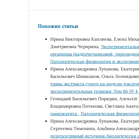
Похожие статьи
Ирина Викторовна Каплиева, Елена Мих
Дмитриевна Черярина,
Экспериментальн
организма (надпочечниковой, тиреоидной
Патологическая физиология и эксперимен
Ирина Александровна Лупанова, Екатери
Васильевич Шишканов, Ольга Леонидовн
травы экстракта сухого на модели токсич
экспериментальная терапия: Том 66 № 4 
Геннадий Васильевич Порядин, Алексей П
Владимировна Потянова, Светлана Анато
панкреатита
,
Патологическая физиология
Ирина Александровна Лупанова, Екатери
Сергеевна Тимохина, Альбина Александр
перспективный источник биологически 