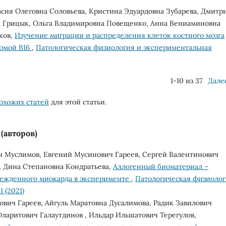
сия Олеговна Соловьева, Кристина Эдуардовна Зубарева, Дмитр
а Грицык, Ольга Владимировна Повещенко, Анна Вениаминовна
ков,
Изучение миграции и распределения клеток костного мозга
омой В16
,
Патологическая физиология и экспериментальная
1-10 из 37
Дале
охожих статей
для этой статьи.
(авторов)
ич Муслимов, Евгений Мусинович Гареев, Сергей Валентинович
, Дина Степановна Кондратьева,
Аллогенный биоматериал –
ежденного миокарда в эксперименте
,
Патологическая физиоло
 (2021)
вич Гареев, Айгуль Маратовна Дусалимова, Радик Завилович
ларитович Галаутдинов , Ильдар Ильшатович Терегулов,