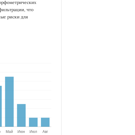
морфометрических
фильтрации, что
ные риски для