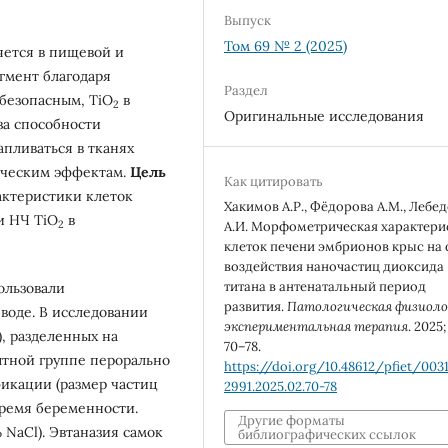
Выпуск
Том 69 № 2 (2025)
яется в пищевой и
гмент благодаря
Раздел
безопасным, TiO
в
2
Оригинальные исследования
за способности
апливаться в тканях
ическим эффектам.
Цель
Как цитировать
актеристики клеток
Хакимов А.Р., Фёдорова А.М., Лебе
и НЧ TiO
в
2
А.И. Морфометрическая характери
клеток печени эмбрионов крыс на
воздействия наночастиц диоксида
титана в антенатальный период
ользовали
развития.
Патологическая физиоло
воде. В исследовании
экспериментальная терапия
. 2025;
г), разделенных на
70–78.
ытной группе перорально
https://doi.org/10.48612/pfiet/003
икации (размер частиц
2991.2025.02.70-78
 время беременности.
Другие форматы
 NaCl). Эвтаназия самок
библиографических ссылок