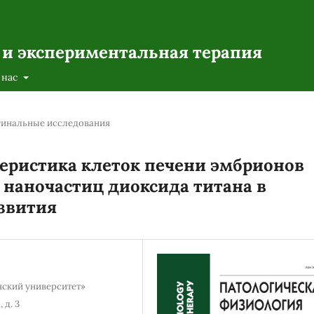
 и экспериментальная терапия
 нас
инальные исследования
еристика клеток печени эмбрионов
 наночастиц диоксида титана в
звития
ский университет»
 д. 3