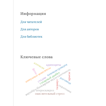
Информация
Для читателей
Для авторов
Для библиотек
Ключевые слова
аллоксан
вазоконстрикция
адипоциты
иммунные комплексы
фазы
вертебро-базилярная недостаточность
сахарный диабет
крысы
стадии
роговица
таламус
серотонин
атеросклероз
окислительный стресс