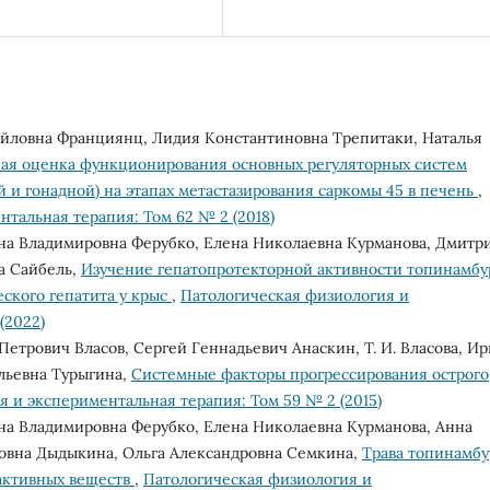
айловна Франциянц, Лидия Константиновна Трепитаки, Наталья
ая оценка функционирования основных регуляторных систем
 и гонадной) на этапах метастазирования саркомы 45 в печень
,
тальная терапия: Том 62 № 2 (2018)
на Владимировна Ферубко, Елена Николаевна Курманова, Дмитр
а Сайбель,
Изучение гепатопротекторной активности топинамбу
еского гепатита у крыс
,
Патологическая физиология и
(2022)
етрович Власов, Сергей Геннадьевич Анаскин, Т. И. Власова, И
льевна Турыгина,
Системные факторы прогрессирования острого
 и экспериментальная терапия: Том 59 № 2 (2015)
на Владимировна Ферубко, Елена Николаевна Курманова, Анна
овна Дыдыкина, Ольга Александровна Семкина,
Трава топинамбу
активных веществ
,
Патологическая физиология и