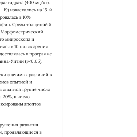
алгидрата (400 мг/кг).
 19) извлекались на 15-й
ровалась в 10%
рафин. Срезы толщиной 5
. Морфометрический
го микроскопа и
ился в 10 полях зрения
уществлялась в программе
анна-Уитни (
p
<0,05).
ски значимых различий в
онов опытной и
 в опытной группе число
а 20%, а число
иксированы апоптоз
рушения развития
и, проявляющиеся в