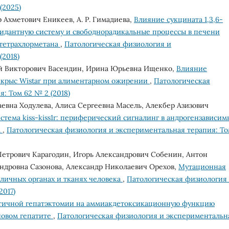
(2025)
р Ахметович Еникеев, А. Р. Гимадиева,
Влияние сукцината 1,3,6-
идантную систему и свободнорадикальные процессы в печени
 тетрахлорметана
,
Патологическая физиология и
(2018)
й Викторович Васендин, Ирина Юрьевна Ищенко,
Влияние
 крыс Wistar при алиментарном ожирении
,
Патологическая
: Том 62 № 2 (2018)
вна Ходулева, Алиса Сергеевна Масель, Алекбер Азизович
стема kiss-kiss1r: периферический сигналинг в андрогензависим
а
,
Патологическая физиология и экспериментальная терапия: Т
етрович Карагодин, Игорь Александрович Собенин, Антон
ндровна Сазонова, Александр Николаевич Орехов,
Мутационная
зличных органах и тканях человека
,
Патологическая физиология
2017)
тичной гепатэктомии на аммиакдетоксикационную функцию
новом гепатите
,
Патологическая физиология и экспериментальн