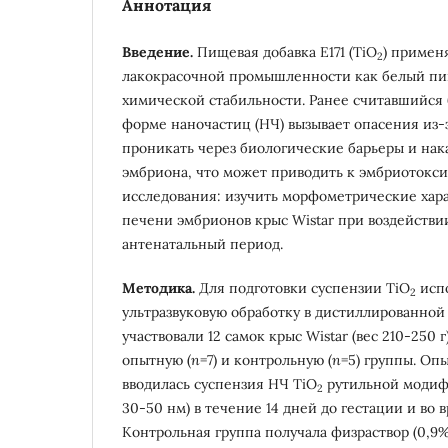
Аннотация
Введение.
Пищевая добавка Е171 (TiO
) примен
2
лакокрасочной промышленности как белый пи
химической стабильности. Ранее считавшийся 
форме наночастиц (НЧ) вызывает опасения из-
проникать через биологические барьеры и нак
эмбриона, что может приводить к эмбриотокс
исследования: изучить морфометрические хар
печени эмбрионов крыс Wistar при воздействи
антенатальный период.
Методика.
Для подготовки суспензии TiO
исп
2
ультразвуковую обработку в дистиллированной 
участвовали 12 самок крыс Wistar (вес 210-250 
опытную (
n
=7) и контрольную (
n
=5) группы. Оп
вводилась суспензия НЧ TiO
рутильной модиф
2
30-50 нм) в течение 14 дней до гестации и во
Контрольная группа получала физраствор (0,9%