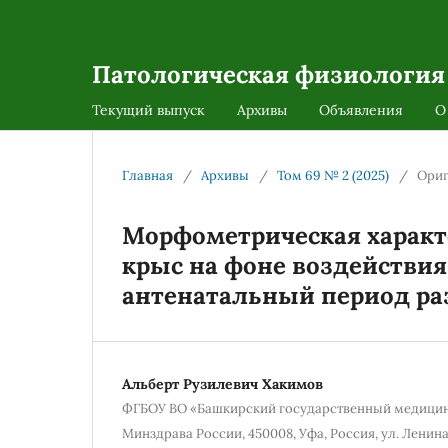
Патологическая физиология
Текущий выпуск
Архивы
Объявления
О
Главная
/
Архивы
/
Том 69 № 2 (2025)
/
Ориг
Морфометрическая характ
крыс на фоне воздействия
антенатальный период ра
Альберт Рузилевич Хакимов
ФГБОУ ВО «Башкирский государственный медицин
Минздрава России, 450008, Уфа, Россия, ул. Ленина,