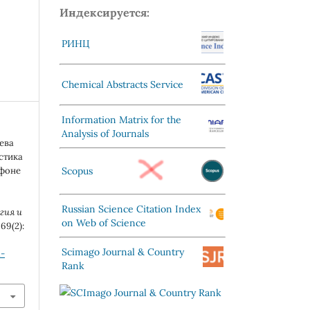
Индексируется:
РИНЦ
Chemical Abstracts Service
Information Matrix for the
Analysis of Journals
дева
стика
Scopus
 фоне
Russian Science Citation Index
гия и
on Web of Science
 69(2):
Scimago Journal & Country
1-
Rank