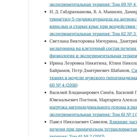
экспериментальная терапия: Том 69 № 4 
И. Д. Габдрахманова, В. А. Мышкин, Дами
триметил-5-гидроксиурацила на антиокс
взрослых и старых крыс при воздействии
экспериментальная терапия: Том 62 № 3 
Светлана Викторовна Мичурина, Дмитри
мелатонина на клеточный состав печени
физиология и экспериментальная терапия
Ирина Леоровна Никитина, Юлия Николае
Байрамов, Петр Дмитриевич Шабанов,
Си
тканях в модели мужского гипогонадизм
60 № 4 (2016)
Василий Владимирович Синёв, Василий П
Ювенальевич Постнов, Маргарита Алекса
нагрузка митохондриального генома в ра
экспериментальная терапия: Том 61 № 1 (
Павел Николаевич Савилов,
Влияние час
печени при хроническом тетрахлормета
терапия: Том 61 № 2 (2017)