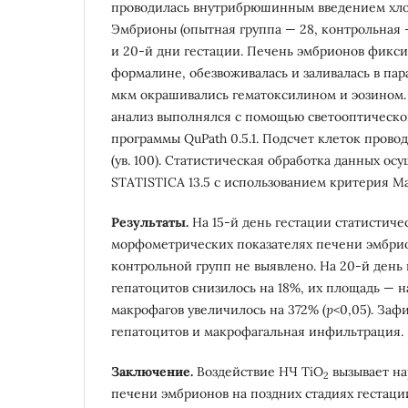
проводилась внутрибрюшинным введением хлор
Эмбрионы (опытная группа — 28, контрольная —
и 20-й дни гестации. Печень эмбрионов фикси
формалине, обезвоживалась и заливалась в па
мкм окрашивались гематоксилином и эозином
анализ выполнялся с помощью светооптическо
программы QuPath 0.5.1. Подсчет клеток провод
(ув. 100). Статистическая обработка данных ос
STATISTICA 13.5 с использованием критерия М
Результаты.
На 15-й день гестации статистиче
морфометрических показателях печени эмбри
контрольной групп не выявлено. На 20-й день
гепатоцитов снизилось на 18%, их площадь — н
макрофагов увеличилось на 372% (
p
<0,05). Заф
гепатоцитов и макрофагальная инфильтрация.
Заключение.
Воздействие НЧ TiO
вызывает на
2
печени эмбрионов на поздних стадиях гестаци