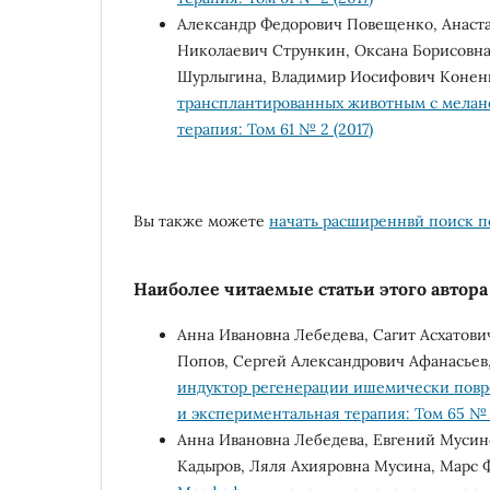
Александр Федорович Повещенко, Анаста
Николаевич Стрункин, Оксана Борисовн
Шурлыгина, Владимир Иосифович Конен
трансплантированных животным с мелан
терапия: Том 61 № 2 (2017)
Вы также можете
начать расширеннвй поиск п
Наиболее читаемые статьи этого автора 
Анна Ивановна Лебедева, Сагит Асхатов
Попов, Сергей Александрович Афанасьев
индуктор регенерации ишемически повр
и экспериментальная терапия: Том 65 № 1
Анна Ивановна Лебедева, Евгений Мусино
Кадыров, Ляля Ахияровна Мусина, Марс Ф