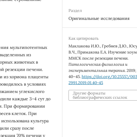
Раздел
Оригинальные исследования
Как цитировать
Маклакова И.Ю., Гребнев Д.Ю., Юс
ения мультипотентных
В.Ч., Примакова Е.А. Изучение хоу
 выделенных из
ММСК после резекции печени.
торных животных в
Патологическая физиология и
ой резекции печени.
экспериментальная терапия
. 2019;
40–45.
https://doi.org/10.25557/003
 из хориона плаценты
2991.2019.01.40-45
оводилось в условиях
ержанием углекислого
Другие форматы
библиографических ссылок
одили каждые 3–4 сут до
и. При формировании
есев клеток. При
использована культура
или сразу после
езекция 70% печени у