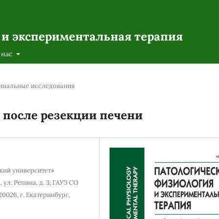
 и экспериментальная терапия
 нас
инальные исследования
после резекции печени
кий университет»
 ул. Репина, д. 3; ГАУЗ СО
0026, г. Екатеринбург,