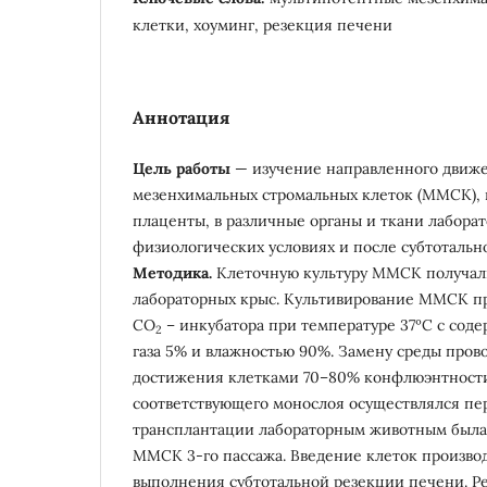
клетки, хоуминг, резекция печени
Аннотация
Цель работы
— изучение направленного движ
мезенхимальных стромальных клеток (ММСК),
плаценты, в различные органы и ткани лабора
физиологических условиях и после субтотальн
Методика.
Клеточную культуру ММСК получали
лабораторных крыс. Культивирование ММСК пр
СО
– инкубатора при температуре 37ºC с сод
2
газа 5% и влажностью 90%. Замену среды пров
достижения клетками 70–80% конфлюэнтност
соответствующего монослоя осуществлялся пер
трансплантации лабораторным животным была 
ММСК 3-го пассажа. Введение клеток производ
выполнения субтотальной резекции печени. Р