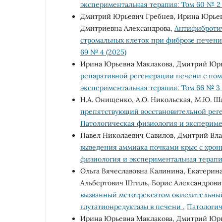
экспериментальная терапия: Том 60 № 2 
Дмитрий Юрьевич Гребнев, Ирина Юрьев
Дмитриевна Александрова,
Антифибротич
стромальных клеток при фиброзе печен
69 № 4 (2025)
Ирина Юрьевна Маклакова, Дмитрий Юрь
репаративной регенерации печени с по
экспериментальная терапия: Том 66 № 3 
Н.А. Онищенко, А.О. Никольская, М.Ю. 
препятствующий восстановительной рег
Патологическая физиология и эксперимен
Павел Николаевич Савилов, Дмитрий Вл
выведения аммиака почками крыс с хро
физиология и экспериментальная терапия
Ольга Вячеславовна Калинина, Екатерин
Альбертович Штиль, Борис Александрови
вызванный метотрексатом окислительный 
глутатионредуктазы в печени
,
Патологич
Ирина Юрьевна Маклакова, Дмитрий Юрь