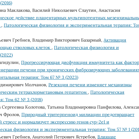
(2016)
на Маклакова, Василий Николаевич Слаутин, Анастасия
еское действие плацентарных мультипотентных мезенхимальн
и
,
Патологическая физиология и экспериментальная терапия: То
евич Гребнев, Владимир Викторович Базарный,
Активация
мощью стволовых клеток
,
Патологическая физиология и
(2022)
Шагидулин,
Прогрессирующая дисфункция иммунитета как фактор
енерации печени при хронических фиброзирующих заболевания
тальная терапия: Том 67 № 3 (2023)
адимирович Молчанов,
Резекция печени изменяет механизмы
ническим тетрахлорметановым гепатитом
,
Патологическая
: Том 62 № 3 (2018)
а Сергеевна Колотова, Татьяна Владимировна Панфилова, Алекса
ч Фролов,
Природный тритерпеноид милиацин предотвращает
стресс и нормализует экспрессию генов cyp-2e1 и
еская физиология и экспериментальная терапия: Том 57 № 1 (201
евич Гребнев, Анатолий Петрович Ястребов,
Влияние