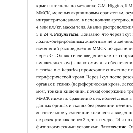
крыс выполнена по методике G.M. Higgins, R.M
ММСК, меченых акридиновым оранжевым, осу
интраперитонеально, в печеночную артерию, в
4 млн кл/кг. массы тела. Анализ распределен
3 и 24 ч.
Результаты.
Показано, что через 1 сут
ложно-оперированным животным не отмечено
изменений распределения ММСК по сравнени
через 3 ч. Однако если введение клеток сопр
вмешательством (лапаротомия для обеспечения
v
.
portae
и
a
.
hepatica
) происходит снижение их
периферической крови. Через 1 сут после рез
органах и тканях (периферическая кровь, легко
мозг, тонкий кишечник, почка) содержание т
ММСК ниже по сравнению с их количеством в 
данных органах и тканях без резекции печени
значительное увеличение количества введенны
ее резекции как через 3 ч, так и через 24 ч по
физиологическими условиями.
Заключение.
От