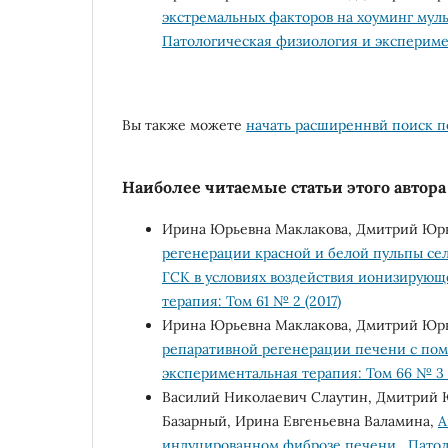
экстремальных факторов на хоуминг му
Патологическая физиология и эксперимен
Вы также можете
начать расширеннвй поиск п
Наиболее читаемые статьи этого автора 
Ирина Юрьевна Маклакова, Дмитрий Юрь
регенерации красной и белой пульпы с
ГСК в условиях воздействия ионизирующ
терапия: Том 61 № 2 (2017)
Ирина Юрьевна Маклакова, Дмитрий Юрь
репаративной регенерации печени с по
экспериментальная терапия: Том 66 № 3 
Василий Николаевич Слаутин, Дмитрий 
Базарный, Ирина Евгеньевна Валамина,
А
индуцированном фиброзе печени
,
Патол