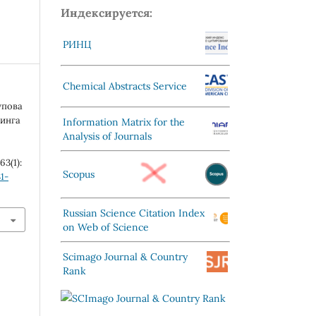
Индексируется:
РИНЦ
Chemical Abstracts Service
упова
минга
Information Matrix for the
Analysis of Journals
 63(1):
Scopus
1-
Russian Science Citation Index
on Web of Science
Scimago Journal & Country
Rank