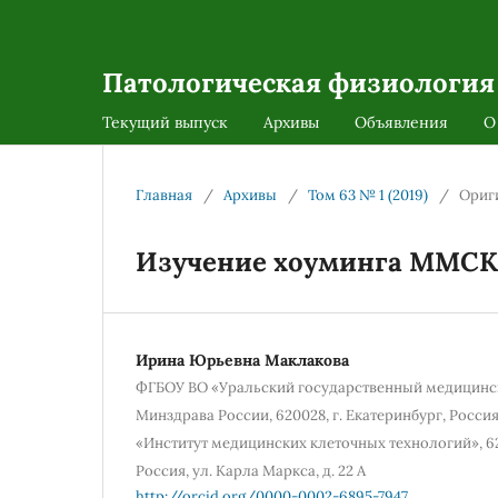
Патологическая физиология
Текущий выпуск
Архивы
Объявления
О
Главная
/
Архивы
/
Том 63 № 1 (2019)
/
Ориг
Изучение хоуминга ММСК 
Ирина Юрьевна Маклакова
ФГБОУ ВО «Уральский государственный медицинс
Минздрава России, 620028, г. Екатеринбург, Россия,
«Институт медицинских клеточных технологий», 62
Россия, ул. Карла Маркса, д. 22 А
http://orcid.org/0000-0002-6895-7947