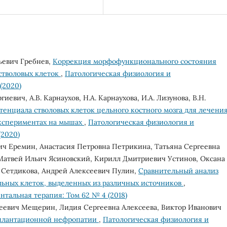
ьевич Гребнев,
Коррекция морфофункционального состояния
стволовых клеток
,
Патологическая физиология и
(2020)
иевич, А.В. Каpнауxов, Н.А. Каpнауxова, И.А. Лизунова, В.Н.
тенциала стволовых клеток цельного костного мозга для лечени
экспериментах на мышах
,
Патологическая физиология и
(2020)
ич Еремин, Анастасия Петровна Петрикина, Татьяна Сергеевна
 Матвей Ильич Ясиновский, Кирилл Дмитриевич Устинов, Оксана
 Сетдикова, Андрей Алексеевич Пулин,
Сравнительный анализ
ьных клеток, выделенных из различных источников
,
тальная терапия: Том 62 № 4 (2018)
еевич Мещерин, Лидия Сергеевна Алексеева, Виктор Иванович
сплантационной нефропатии
,
Патологическая физиология и