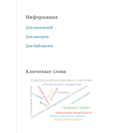
Информация
Для читателей
Для авторов
Для библиотек
Ключевые слова
культура клеток переднего эпителия
объем белого вещества
вертебро-базилярная недостаточность
атеросклероз
стволовые клетки
аллоксан
крысы
таламус
кальмодулин
стадии
фазы
сахарный диабет
иммунные комплексы
кора головного мозга
курсовой прием