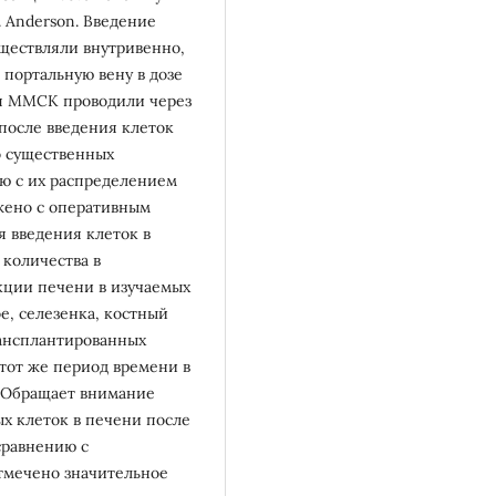
. Anderson. Введение
ществляли внутривенно,
 портальную вену в дозе
ия ММСК проводили через
 после введения клеток
 существенных
ю с их распределением
яжено с оперативным
 введения клеток в
 количества в
екции печени в изучаемых
е, селезенка, костный
рансплантированных
тот же период времени в
. Обращает внимание
х клеток в печени после
 сравнению с
мечено значительное