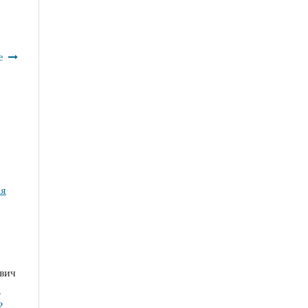
е
ая
вич
-
2