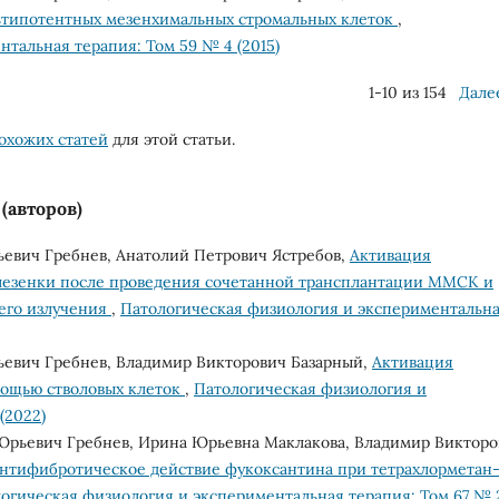
льтипотентных мезенхимальных стромальных клеток
,
тальная терапия: Том 59 № 4 (2015)
1-10 из 154
Дале
охожих статей
для этой статьи.
(авторов)
евич Гребнев, Анатолий Петрович Ястребов,
Активация
елезенки после проведения сочетанной трансплантации ММСК и
его излучения
,
Патологическая физиология и экспериментальн
евич Гребнев, Владимир Викторович Базарный,
Активация
мощью стволовых клеток
,
Патологическая физиология и
(2022)
Юрьевич Гребнев, Ирина Юрьевна Маклакова, Владимир Викторо
нтифибротическое действие фукоксантина при тетрахлорметан
огическая физиология и экспериментальная терапия: Том 67 № 