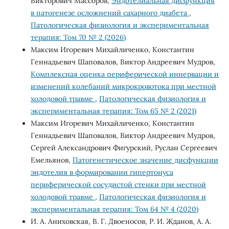
Викторович Массоров,
Эндотелиальная дисфункция
в патогенезе осложнений сахарного диабета
,
Патологическая физиология и экспериментальная
терапия: Том 70 № 2 (2026)
Максим Игоревич Михайличенко, Константин
Геннадьевич Шаповалов, Виктор Андреевич Мудров,
Комплексная оценка периферической иннервации и
изменений колебаний микрокровотока при местной
холодовой травме
,
Патологическая физиология и
экспериментальная терапия: Том 65 № 2 (2021)
Максим Игоревич Михайличенко, Константин
Геннадьевич Шаповалов, Виктор Андреевич Мудров,
Сергей Александрович Фигурский, Руслан Сергеевич
Емельянов,
Патогенетическое значение дисфункции
эндотелия в формировании гипертонуса
периферической сосудистой стенки при местной
холодовой травме
,
Патологическая физиология и
экспериментальная терапия: Том 64 № 4 (2020)
И. А. Аниховская, В. Г. Двоеносов, Р. И. Жданов, А. А.