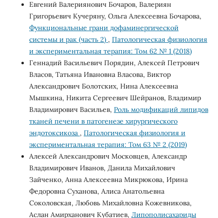
Евгений Валериянович Бочаров, Валериян
Григорьевич Кучеряну, Ольга Алексеевна Бочарова,
Функциональные грани дофаминергической
системы и рак (часть 2)
,
Патологическая физиология
и экспериментальная терапия: Том 62 № 1 (2018)
Геннадий Васильевич Порядин, Алексей Петрович
Власов, Татьяна Ивановна Власова, Виктор
Александрович Болотских, Нина Алексеевна
Мышкина, Никита Сергеевич Шейранов, Владимир
Владимирович Васильев,
Роль модификаций липидов
тканей печени в патогенезе хирургического
эндотоксикоза
,
Патологическая физиология и
экспериментальная терапия: Том 63 № 2 (2019)
Алексей Александрович Московцев, Александр
Владимирович Иванов, Данила Михайлович
Зайченко, Анна Алексеевна Микрюкова, Ирина
Федоровна Суханова, Алиса Анатольевна
Соколовская, Любовь Михайловна Кожевникова,
Аслан Амирханович Кубатиев,
Липополисахариды