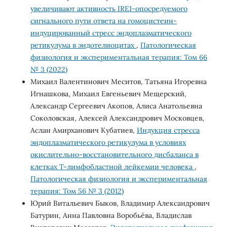
увеличивают активность IRE1-опосредуемого
сигнального пути ответа на гомоцистеин-
индуцированный стресс эндоплазматического
ретикулума в эндотелиоцитах
,
Патологическая
физиология и экспериментальная терапия: Том 66
№ 3 (2022)
Михаил Валентинович Меситов, Татьяна Игоревна
Игнашкова, Михаил Евгеньевич Мещерский,
Александр Сергеевич Акопов, Алиса Анатольевна
Соколовская, Алексей Александрович Московцев,
Аслан Амирханович Кубатиев,
Индукция стресса
эндоплазматического ретикулума в условиях
окислительно-восстановительного дисбаланса в
клетках Т-лимфобластной лейкемии человека
,
Патологическая физиология и экспериментальная
терапия: Том 56 № 3 (2012)
Юрий Витальевич Быков, Владимир Александрович
Батурин, Анна Павловна Воробьёва, Владислав