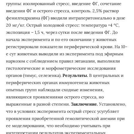
группы: изолированный стресс, введение ФГ, сочетание
введения ФГ и острого стресса, контроль. 2,5% раствор
фенилгидразина (ФГ) вводили интраперитонеально в дозе
20 мг/кг. Острый холодовой стресс: температура +4 ºС,
экспозиция – 1,5 ч, через сутки после введения ФГ. До
начала эксперимента и по его окончании у животных
регистрировали показатели периферической крови. На 10-
е сут животных выводили из эксперимента под эфирным
наркозом с соблюдением правил эвтаназии, выполняли
гистологические и морфометрические исследования
органов (тимус, селезенка).
Результаты.
В центральных и
периферических органах иммуногенеза животных
опытных групп наблюдали сходные изменения,
являющиеся проявлениями острого стресса, но
выраженные в разной степени.
Заключение.
Установлено,
что в условиях эксперимента острый стресс усугубляет
проявления приобретенной гемолитической анемии при
ее моделировании, что необходимо учитывать при
интерпретации результатов экспериментальных