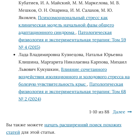
Кубатиев, И. А. Майский, М. М. Маркелова, М. В.
Мешков, О. Н. Опарина, И. М. Салахов, М. Ю.
Яковлев,
Психоэмоциональный стресс как
клиническая модель начальной фазы общего
адаптационного синдрома
,
Патологическая
физиология и экспериментальная терапия: Том 59
№ 4 (2015)
Лада Владимировна Кузнецова, Наталья Юрьевна
Клишина, Маргарита Николаевна Карпова, Михаил
Львович Кукушкин,
Влияние сочетанного
воздействия изоляционного и холодового стресса на
болевую чувствительность крыс
,
Патологическая
физиология и экспериментальная терапия: Том 68
№ 2 (2024)
1-10 из 88
Далее
Вы также можете
начать расширеннвй поиск похожих
статей
для этой статьи.