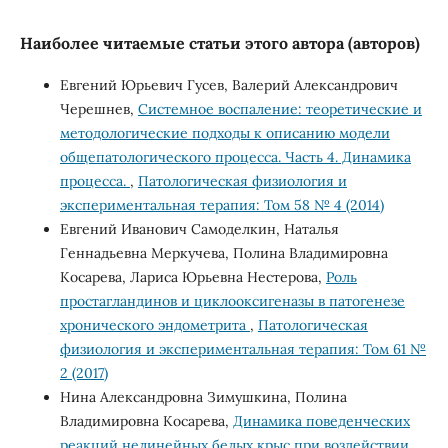
Наиболее читаемые статьи этого автора (авторов)
Евгений Юрьевич Гусев, Валерий Александрович
Черешнев,
Системное воспаление: теоретические и
методологические подходы к описанию модели
общепатологического процесса. Часть 4. Динамика
процесса.
,
Патологическая физиология и
экспериментальная терапия: Том 58 № 4 (2014)
Евгений Иванович Самоделкин, Наталья
Геннадьевна Меркучева, Полина Владимировна
Косарева, Лариса Юрьевна Нестерова,
Роль
простагландинов и циклооксигеназы в патогенезе
хронического эндометрита
,
Патологическая
физиология и экспериментальная терапия: Том 61 №
2 (2017)
Нина Александровна Зимушкина, Полина
Владимировна Косарева,
Динамика поведенческих
реакций нелинейных белых крыс при воздействии