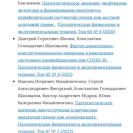
Емельянов,
Патогенетическое значение дисфункции
эндотелия в формировании гипертонуса
периферической сосудистой стенки при местной
холодовой травме
,
Патологическая физиология и
экспериментальная терапия: Том 64 № 4 (2020)
Дмитрий Сергеевич Шилин, Константин
Геннадьевич Шаповалов,
Фактор алиментарно-
конституционального ожирения в изменениях
системного кровообращения при COVID-19
,
Патологическая физиология и экспериментальная
терапия: Том 65 № 4 (2021)
Максим Игоревич Михайличенко, Сергей
Александрович Фигурский, Константин Геннадьевич
Шаповалов, Виктор Андреевич Мудров, Юлия
Валерьевна Михайличенко,
Патогенетическое
значение миодеструкции в нарушении
микроциркуляции при отморожениях
,
Патологическая физиология и экспериментальная
терапия: Том 67 № 2 (2023)