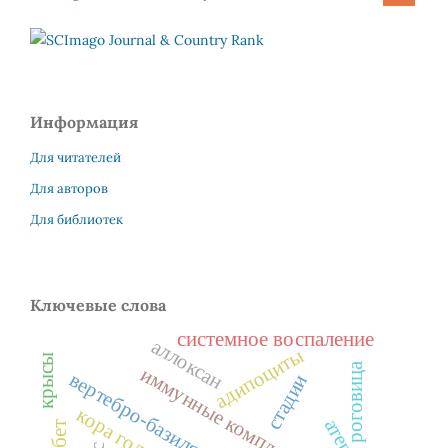
Информация
Для читателей
Для авторов
Для библиотек
Ключевые слова
системное воспаление
аллоксан
адипоциты
крысы
роговица
иммунные комплексы
стадии