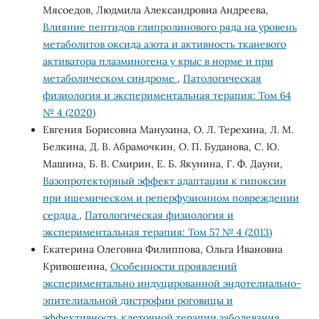
Мясоедов, Людмила Александровна Андреева,
Влияние пептидов глипролинового ряда на уровень
метаболитов оксида азота и активность тканевого
активатора плазминогена у крыс в норме и при
метаболическом синдроме
,
Патологическая
физиология и экспериментальная терапия: Том 64
№ 4 (2020)
Евгения Борисовна Манухина, О. Л. Терехина, Л. М.
Белкина, Д. В. Абрамочкин, О. П. Буданова, С. Ю.
Машина, Б. В. Смирин, Е. Б. Якунина, Г. Ф. Дауни,
Вазопротекторный эффект адаптации к гипоксии
при ишемическом и реперфузионном повреждении
сердца
,
Патологическая физиология и
экспериментальная терапия: Том 57 № 4 (2013)
Екатерина Олеговна Филиппова, Ольга Ивановна
Кривошеина,
Особенности проявлений
экспериментально индуцированной эндотелиально-
эпителиальной дистрофии роговицы и
эффективность клеточной терапии заболевания
,