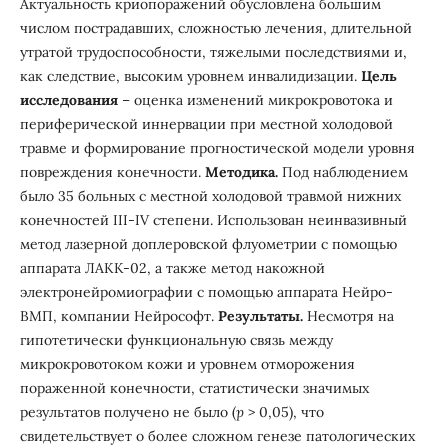
Актуальность криопоражений обусловлена большим
числом пострадавших, сложностью лечения, длительной
утратой трудоспособности, тяжелыми последствиями и,
как следствие, высоким уровнем инвалидизации.
Цель
исследования
– оценка изменений микрокровотока и
периферической иннервации при местной холодовой
травме и формирование прогностической модели уровня
повреждения конечности.
Методика.
Под наблюдением
было 35 больных с местной холодовой травмой нижних
конечностей III-IV степени. Использован неинвазивный
метод лазерной доплеровской флуометрии с помощью
аппарата ЛАКК-02, а также метод накожной
электронейромиографии с помощью аппарата Нейро-
ВМП, компании Нейрософт.
Результаты.
Несмотря на
гипотетически функциональную связь между
микрокровотоком кожи и уровнем отморожения
пораженной конечности, статистически значимых
результатов получено не было (
p
> 0,05), что
свидетельствует о более сложном генезе патологических