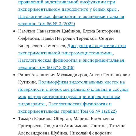
проявлений эндотелиальной дисфункции при
экспериментальном пародонтите у белых крыс
,
Патологическая физиология и экспериментальная
терапия: Том 66 № 3 (2022)
Намжил Нанзатович Цыбиков, Елена Викторовна
Фефелова, Павел Петрович Терешков, Сергей
Валерьевич Изместьев,
Дисфункция эндотелия при
экспериментальной гипергомоцистеинемии
,
Патологическая физиология и экспериментальная
терапия: Том 60 № 3 (2016)
Ринат Авхадиевич Мухамадияров, Антон Геннадьевич
Кутихин,
Полиморфизм эндотелиальных клеток на
поверхности створок митрального клапана и сосудов
микроциркуляторного русла при инфекционном
эндокардите
,
Патологическая физиология и
экспериментальная терапия: Том 66 № 1 (2022)
Тамара Юрьевна Оберган, Марина Евгеньевна
Григорьева, Людмила Анисимовна Ляпина, Татьяна
Александровна Шубина, Николай Федорович