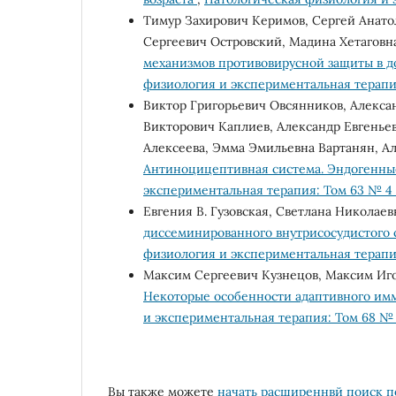
Тимур Захирович Керимов, Сергей Анатол
Сергеевич Островский, Мадина Хетаговн
механизмов противовирусной защиты в д
физиология и экспериментальная терапия
Виктор Григорьевич Овсянников, Алекса
Викторович Каплиев, Александр Евгенье
Алексеева, Эмма Эмильевна Вартанян, А
Антиноцицептивная система. Эндогенны
экспериментальная терапия: Том 63 № 4 
Евгения В. Гузовская, Светлана Николае
диссеминированного внутрисосудистого 
физиология и экспериментальная терапия:
Максим Сергеевич Кузнецов, Максим Иг
Некоторые особенности адаптивного имм
и экспериментальная терапия: Том 68 № 
Вы также можете
начать расширеннвй поиск п