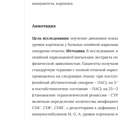
иммунитета, кортизол.
Аннотация
Цель исследования:
изучение динамики показ
уровня кортизола у больных опийной наркома
синдрома отмены.
Методика.
В исследование в
опийной наркоманией (инъекции экстракта оп
физической зависимостью. Пациенты получали
стандартную терапию с полной отменой нарко
проводилось на следующих этапах: при поступ
(опийный абстинентный синдром – ОАС); на 5-7
в постабстинентное состояние − ПАС); на 25—2
(становление терапевтической ремиссии − СТР
включали определение количества лимфоцито
+
+
+
CD4
, CD8
, СD16
, с рецепторами к дофамину 
иммуноглобулинов М, G, А, уровня кортизола