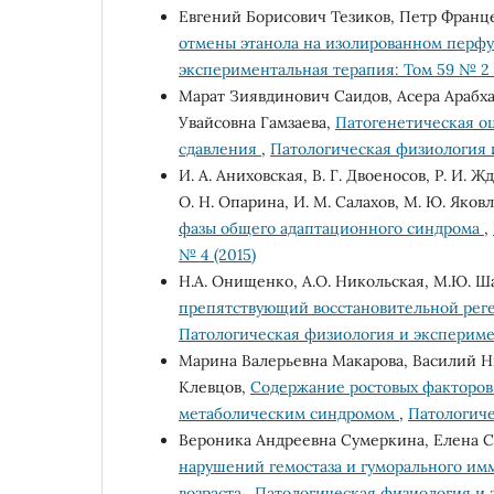
Евгений Борисович Тезиков, Петр Фран
отмены этанола на изолированном перф
экспериментальная терапия: Том 59 № 2 
Марат Зиявдинович Саидов, Асера Арабха
Увайсовна Гамзаева,
Патогенетическая о
сдавления
,
Патологическая физиология и
И. А. Аниховская, В. Г. Двоеносов, Р. И. 
О. Н. Опарина, И. М. Салахов, М. Ю. Яков
фазы общего адаптационного синдрома
,
№ 4 (2015)
Н.А. Онищенко, А.О. Никольская, М.Ю. 
препятствующий восстановительной рег
Патологическая физиология и эксперимен
Марина Валерьевна Макарова, Василий 
Клевцов,
Содержание ростовых факторов 
метаболическим синдромом
,
Патологиче
Вероника Андреевна Сумеркина, Елена С
нарушений гемостаза и гуморального имм
возраста
,
Патологическая физиология и э