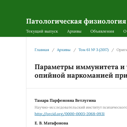
Патологическая физиология
Текущий выпуск
Архивы
Объявления
О
Главная
/
Архивы
/
Том 61 № 3 (2017)
/
Ориг
Параметры иммунитета и 
опийной наркоманией пр
Тамара Парфеновна Ветлугина
Научно-исследовательский институт психического
http://orcid.org/0000-0003-2068-0931
Е. В. Матафонова