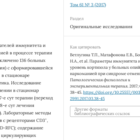
Том 61 № 3 (2017)
Раздел
Оригинальные исследования
ателей иммунитета и
Как цитировать
нией в процессе терапии
Ветлугина Т.П., Матафонова Е.В., Б
ключено 136 больных
Н.А., et al. Параметры иммунитета 
уровень кортизола у больных опи
ия) с сформировавшейся
наркоманией при синдроме отмен
 в стационаре
Патологическая физиология и
тика. Исследование
экспериментальная терапия
. 2017; 
лении в стационар
38–45.
https://doi.org/10.25557/003
-е сут терапии (переход
2991.2017.03.38-45
8-е сут лечения
Другие форматы
). Лабораторные методы
библиографических ссылок
+
в с рецепторами CD3
,
(D-RFC); содержание
 и циркулирующих