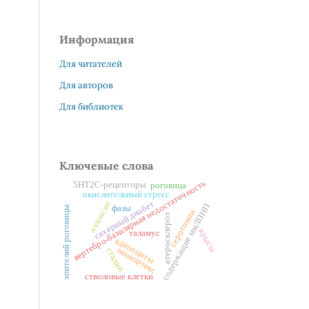
Информация
Для читателей
Для авторов
Для библиотек
Ключевые слова
вертебро-базилярная недостаточность
5НТ2С-рецепторы
роговица
окислительный стресс
сахарный диабет
аллоксан
содержащие ммЛПНП
фазы
эпителий роговицы
серотонин
атеросклероз
крысы
таламус
адипоциты
неокортекс
стадии
стволовые клетки