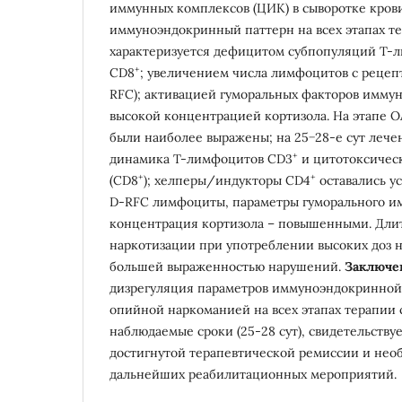
иммунных комплексов (ЦИК) в сыворотке кров
иммуноэндокринный паттерн на всех этапах т
характеризуется дефицитом субпопуляций Т-
+
СD8
; увеличением числа лимфоцитов с рецеп
RFC); активацией гуморальных факторов иммуни
высокой концентрацией кортизола. На этапе 
были наиболее выражены; на 25−28-е сут лече
+
динамика Т-лимфоцитов СD3
и цитотоксичес
+
+
(СD8
); хелперы/индукторы CD4
оставались у
D-RFC лимфоциты, параметры гуморального и
концентрация кортизола – повышенными. Дли
наркотизации при употреблении высоких доз н
большей выраженностью нарушений.
Заключе
дизрегуляция параметров иммуноэндокринной
опийной наркоманией на всех этапах терапии
наблюдаемые сроки (25-28 сут), свидетельству
достигнутой терапевтической ремиссии и нео
дальнейших реабилитационных мероприятий.