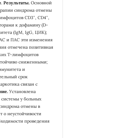
и.
Результаты.
Основной
ерапии синдрома отмены
+
+
лимфоцитов CD3
, CD4
,
торами к дофамину (D-
тета (IgM, IgG, ЦИК);
ОАС и ПАС эти изменения
ния отмечена позитивная
ких Т-лимфоцитов
стойчиво сниженными;
ммунитета и
тельный срок
аркотика связан с
ние.
Установлена
 системы у больных
 синдрома отмены в
ет о неустойчивости
бходимости проведения