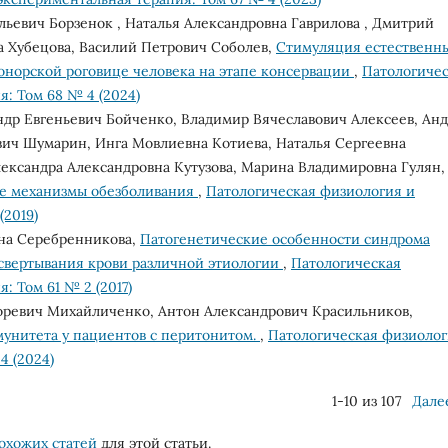
ьевич Борзенок , Наталья Александровна Гаврилова , Дмитрий
а Хубецова, Василий Петрович Соболев,
Стимуляция естественн
онорской роговице человека на этапе консервации
,
Патологиче
: Том 68 № 4 (2024)
ндр Евгеньевич Бойченко, Владимир Вячеславович Алексеев, Ан
вич Шумарин, Инга Мовлиевна Котиева, Наталья Сергеевна
лександра Александровна Кутузова, Марина Владимировна Гулян,
е механизмы обезболивания
,
Патологическая физиология и
(2019)
вна Серебренникова,
Патогенетические особенности синдрома
свертывания крови различной этиологии
,
Патологическая
 Том 61 № 2 (2017)
оревич Михайличенко, Антон Александрович Красильников,
унитета у пациентов с пеpитонитом.
,
Патологическая физиоло
4 (2024)
1-10 из 107
Дале
охожих статей
для этой статьи.