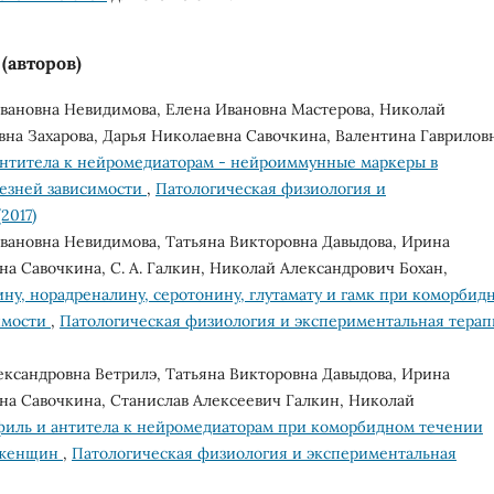
(авторов)
Ивановна Невидимова, Елена Ивановна Мастерова, Николай
на Захарова, Дарья Николаевна Савочкина, Валентина Гаврилов
нтитела к нейромедиаторам - нейроиммунные маркеры в
езней зависимости
,
Патологическая физиология и
2017)
Ивановна Невидимова, Татьяна Викторовна Давыдова, Ирина
на Савочкина, С. А. Галкин, Николай Александрович Бохан,
ну, норадреналину, серотонину, глутамату и гамк при коморбид
имости
,
Патологическая физиология и экспериментальная терап
ександровна Ветрилэ, Татьяна Викторовна Давыдова, Ирина
на Савочкина, Станислав Алексеевич Галкин, Николай
иль и антитела к нейромедиаторам при коморбидном течении
у женщин
,
Патологическая физиология и экспериментальная