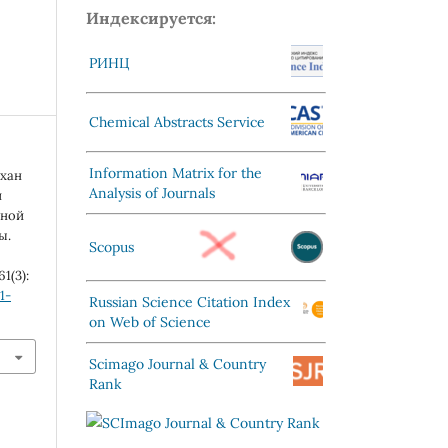
Индексируется:
РИНЦ
Chemical Abstracts Service
Information Matrix for the
охан
Analysis of Journals
и
йной
ы.
Scopus
61(3):
1-
Russian Science Citation Index
on Web of Science
Scimago Journal & Country
Rank