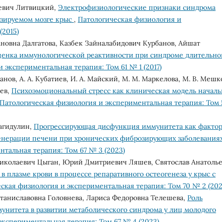
цевич Литвицкий,
Электрофизиологические признаки синдрома
узируемом мозге крыс
,
Патологическая физиология и
(2015)
новна Далгатова, Казбек Зайналабидович Курбанов, Айшат
ценка иммунологической реактивности при синдроме длительно
 экспериментальная терапия: Том 61 № 1 (2017)
Жданов, А. А. Кубатиев, И. А. Майский, М. М. Маркелова, М. В. Мешк
лев,
Психоэмоциональный стресс как клиническая модель начал
Патологическая физиология и экспериментальная терапия: Том 
Шагидулин,
Прогрессирующая дисфункция иммунитета как фактор
енерации печени при хронических фиброзирующих заболевания
тальная терапия: Том 67 № 3 (2023)
Николаевич Цыган, Юрий Дмитриевич Ляшев, Святослав Анатоль
в плазме крови в процессе репаративного остеогенеза у крыс с
ская физиология и экспериментальная терапия: Том 70 № 2 (202
таниславовна Головнева, Лариса Федоровна Телешева,
Роль
унитета в развитии метаболического синдрома у лиц молодого
кспериментальная терапия: Том 67 № 4 (2023)