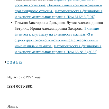
уровень кортизола у больных опийной наркоманией
при синдроме отмены
,
Патологическая физиология
и экспериментальная терапия: Том 61 № 3 (2017)
Татьяна Викторовна Давыдова, Лучия Александровна
Ветрилэ, Ирина Александровна Захарова,
Влияние
антител к глутамату на активность каспазы-3 в
структурах головного мозга мышей с возрастными
изменениями памяти
,
Патологическая физиология
и экспериментальная терапия: Том 66 № 2 (2022)
1
2
3
4
>
>>
Издаётся с 1957 года
ISSN 0031-2991
Язык