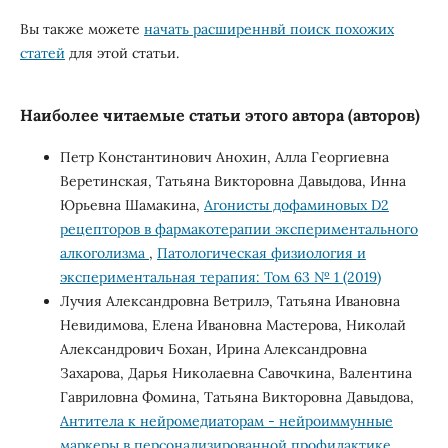
Вы также можете
начать расширеннвй поиск похожих
статей
для этой статьи.
Наиболее читаемые статьи этого автора (авторов)
Петр Константинович Анохин, Алла Георгиевна
Веретинская, Татьяна Викторовна Давыдова, Инна
Юрьевна Шамакина,
Агонисты дофаминовых D2
рецепторов в фармакотерапии экспериментального
алкоголизма
,
Патологическая физиология и
экспериментальная терапия: Том 63 № 1 (2019)
Лучия Александровна Ветрилэ, Татьяна Ивановна
Невидимова, Елена Ивановна Мастерова, Николай
Александрович Бохан, Ирина Александровна
Захарова, Дарья Николаевна Савочкина, Валентина
Гавриловна Фомина, Татьяна Викторовна Давыдова,
Антитела к нейромедиаторам - нейроиммунные
маркеры в персонализированной профилактике