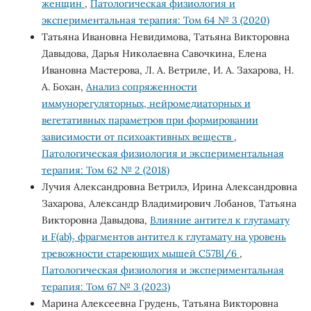
женщин
,
Патологическая физиология и
экспериментальная терапия: Том 64 № 3 (2020)
Татьяна Ивановна Невидимова, Татьяна Викторовна
Давыдова, Дарья Николаевна Савочкина, Елена
Ивановна Мастерова, Л. А. Ветриле, И. А. Захарова, Н.
А. Бохан,
Анализ сопряженности
иммунорегуляторных, нейромедиаторных и
вегетативных параметров при формировании
зависимости от психоактивных веществ
,
Патологическая физиология и экспериментальная
терапия: Том 62 № 2 (2018)
Лучия Александровна Ветрилэ, Ирина Александровна
Захарова, Александр Владимирович Лобанов, Татьяна
Викторовна Давыдова,
Влияние антител к глутамату
и F(ab´)₂ фрагментов антител к глутамату на уровень
тревожности стареющих мышей C57Bl/6
,
Патологическая физиология и экспериментальная
терапия: Том 67 № 3 (2023)
Марина Алексеевна Грудень, Татьяна Викторовна