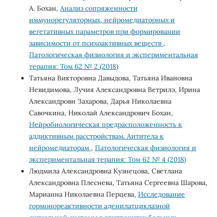
А. Бохан,
Анализ сопряженности
иммунорегуляторных, нейромедиаторных и
вегетативных параметров при формировании
зависимости от психоактивных веществ
,
Патологическая физиология и экспериментальная
терапия: Том 62 № 2 (2018)
Татьяна Викторовна Давыдова, Татьяна Ивановна
Невидимова, Лучия Александровна Ветрилэ, Ирина
Александровн Захарова, Дарья Николаевна
Савочкина, Николай Александрович Бохан,
Нейробиологическая предрасположенность к
аддиктивным расстройствам. Антитела к
нейромедиаторам
,
Патологическая физиология и
экспериментальная терапия: Том 62 № 4 (2018)
Людмила Александровна Кузнецова, Светлана
Александровна Плеснева, Татьяна Сергеевна Шарова,
Марианна Николаевна Перцева,
Иccледование
гормонореактивности аденилатциклазной