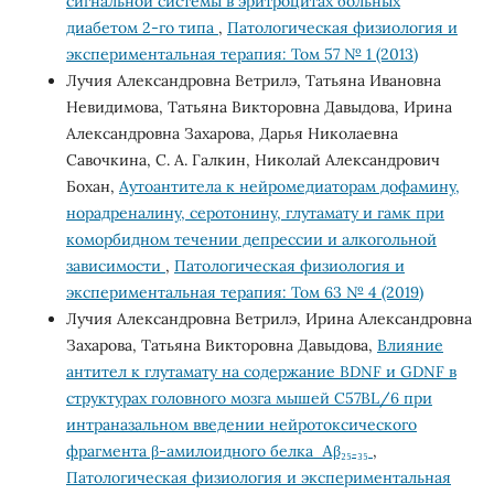
сигнальной системы в эритроцитах больных
диабетом 2-го типа
,
Патологическая физиология и
экспериментальная терапия: Том 57 № 1 (2013)
Лучия Александровна Ветрилэ, Татьяна Ивановна
Невидимова, Татьяна Викторовна Давыдова, Ирина
Александровна Захарова, Дарья Николаевна
Савочкина, С. А. Галкин, Николай Александрович
Бохан,
Аутоантитела к нейромедиаторам дофамину,
норадреналину, серотонину, глутамату и гамк при
коморбидном течении депрессии и алкогольной
зависимости
,
Патологическая физиология и
экспериментальная терапия: Том 63 № 4 (2019)
Лучия Александровна Ветрилэ, Ирина Александровна
Захарова, Татьяна Викторовна Давыдова,
Влияние
антител к глутамату на содержание BDNF и GDNF в
структурах головного мозга мышей C57BL/6 при
интраназальном введении нейротоксического
фрагмента β-амилоидного белка Αβ₂₅₋₃₅
,
Патологическая физиология и экспериментальная