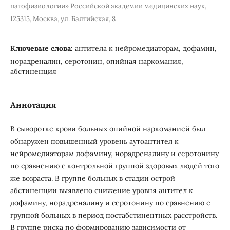
патофизиологии» Российcкой академии медицинских наук,
125315, Москва, ул. Балтийская, 8
Ключевые слова:
антитела к нейромедиаторам, дофамин,
норадреналин, серотонин, опийная наркомания,
абстиненция
Аннотация
В сыворотке крови больных опийной наркоманией был
обнаружен повышенный уровень аутоантител к
нейромедиаторам дофамину, норадреналину и серотонину
по сравнению с контрольной группой здоровых людей того
же возраста. В группе больных в стадии острой
абстиненции выявлено снижение уровня антител к
дофамину, норадреналину и серотонину по сравнению с
группой больных в период постабстинентных расстройств.
В группе риска по формированию зависимости от