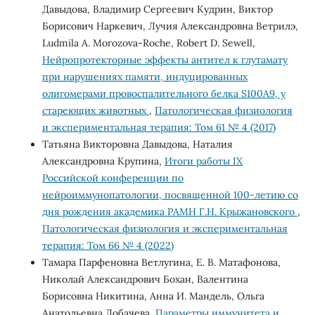
Давыдова, Владимир Сергеевич Кудрин, Виктор
Борисович Наркевич, Лучия Александровна Ветрилэ,
Ludmila А. Morozova-Roche, Robert D. Sewell,
Нейропротекторные эффекты антител к глутамату
при нарушениях памяти, индуцированных
олигомерами провоспалительного белка S100A9, у
стареющих животных
,
Патологическая физиология
и экспериментальная терапия: Том 61 № 4 (2017)
Татьяна Викторовна Давыдова, Наталия
Александровна Крупина,
Итоги работы IX
Российской конференции по
нейроиммунопатологии, посвященной 100-летию со
дня рождения академика РАМН Г.Н. Крыжановского
,
Патологическая физиология и экспериментальная
терапия: Том 66 № 4 (2022)
Тамара Парфеновна Ветлугина, Е. В. Матафонова,
Николай Александрович Бохан, Валентина
Борисовна Никитина, Анна И. Мандель, Ольга
Анатольевна Лобачева,
Параметры иммунитета и