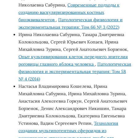
Николаевна Сабурина,
Современные подходы к
созданию васкуляризированных костных
биоэквивалентов
,
Патологическая физиология и
экспериментальная терапия: Том 66 № 3 (2022)
Ирина Николаевна Сабурина, Тамара Дмитриевна
Колокольцова, Сергей Юрьевич Копаев, Ирина
Михайловна Зурина, Сергей Анатольевич Борзенок,
Опыт культивирования клеток переднего эпителия
роговицы глазного яблока человека
,
Патологическая
физиология и экспериментальная терапия: Том 58
№ 4 (2014)
Настасья Владимировна Кошелева, Ирина
Михайловна Сабурина, Ирина Михайловна Зурина,
Анастасия Алексеевна Горкун, Сергей Анатольевич
Борзенок, Денис Александрович Никишин, Тамара
Дмитриевна Колокольцова, Екатерина Евгеньевна
Устинова, Вадим Сергеевич Репин,
Технология
создания мультипотентных сфероидов из
мезенхимных стромальных клеток лимба для