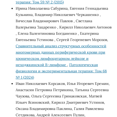
терапия: Том 59 № 2 (2015)
Ирина Николаевна Сабурина, Евгения Геннадьевна
Кузьмина, Владимир Николаевич Черкашенко ,
Вячеслав Владимирович Павлов , Светлана
Валерьевна Зацаренко , Кирилл Николаевич Антонов
, Елена Валентиновна Богданенко , Екатерина
Евгеньевна Устинова , Сергей Георгиевич Морозов,
Сравнительный анализ структурных особенностей
многомерных данных периферической крови при
хроническом лимфоцитарном лейкозе и
неходжкинской В-лимфоме
,
Патологическая
физиология и экспериментальная терапия: Том 68
№ 1 (2024)
Иван Николаевич Корсаков, Илья Игоревич Еремин,
Анастасия Петровна Петрикина, Татьяна Сергеевна
Чаузова, Ольга Сергеевна Гринаковская, Матвей
Ильич Ясиновский, Кирилл Дмитриевич Устинов,
Оксана Владимировна Паклина, Галия Равилевна
Сетдикова, Андрей Алексеевич Пулин,