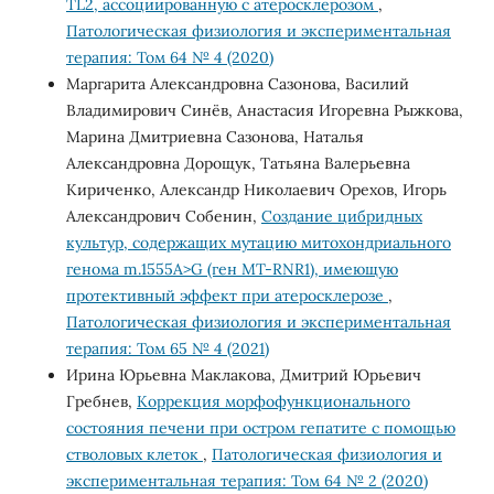
TL2, ассоциированную с атеросклерозом
,
Патологическая физиология и экспериментальная
терапия: Том 64 № 4 (2020)
Маргарита Александровна Сазонова, Василий
Владимирович Синёв, Анастасия Игоревна Рыжкова,
Марина Дмитриевна Сазонова, Наталья
Александровна Дорощук, Татьяна Валерьевна
Кириченко, Александр Николаевич Орехов, Игорь
Александрович Собенин,
Создание цибридных
культур, содержащих мутацию митохондриального
генома m.1555A>G (ген MT-RNR1), имеющую
протективный эффект при атеросклерозе
,
Патологическая физиология и экспериментальная
терапия: Том 65 № 4 (2021)
Ирина Юрьевна Маклакова, Дмитрий Юрьевич
Гребнев,
Коррекция морфофункционального
состояния печени при остром гепатите с помощью
стволовых клеток
,
Патологическая физиология и
экспериментальная терапия: Том 64 № 2 (2020)