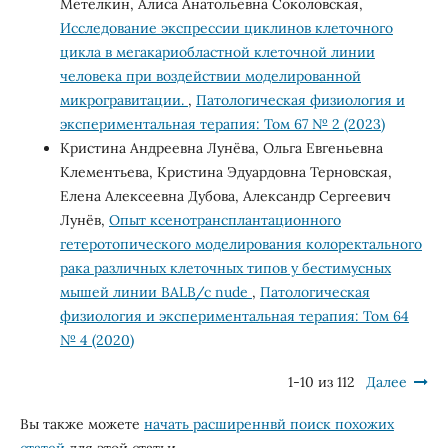
Метелкин, Алиса Анатольевна Соколовская,
Исследование экспрессии циклинов клеточного
цикла в мегакариобластной клеточной линии
человека при воздействии моделированной
микрогравитации.
,
Патологическая физиология и
экспериментальная терапия: Том 67 № 2 (2023)
Кристина Андреевна Лунёва, Ольга Евгеньевна
Клементьева, Кристина Эдуардовна Терновская,
Елена Алексеевна Дубова, Александр Сергеевич
Лунёв,
Опыт ксенотрансплантационного
гетеротопического моделирования колоректального
рака различных клеточных типов у бестимусных
мышей линии BALB/c nude
,
Патологическая
физиология и экспериментальная терапия: Том 64
№ 4 (2020)
1-10 из 112
Далее
Вы также можете
начать расширеннвй поиск похожих
статей
для этой статьи.