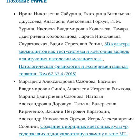
Похожие статьи
Ирина Николаевна Сабурина, Екатерина Витальевна
Джуссоева, Анастасия Алексеевна Горкун, И. М.
Зурина, Настасья Владимировна Кошелева, Тамара
Дмитриевна Колокольцова, Лариса Николаевна
Скуратовская, Вадим Сергеевич Репин,
3D культура
меланоцитов как тест-система и клеточная модель
для изучения патологии меланогенеза
,
Патологическая физиология и экспериментальная
терапия: Том 62 № 4 (2018)
Маргарита Александровна Сазонова, Василий
Владимирович Синёв, Анастасия Игоревна Рыжкова,
Марина Дмитриевна Сазонова, Наталья
Александровна Дорощук, Татьяна Валерьевна
Кириченко, Василий Петрович Карагодин,
Александр Николаевич Орехов, Игорь Александрович
Собенин,
Создание цибридных клеточных культур,
содержащих однонуклеотидную замену в гене MT-