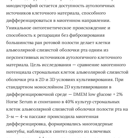
миодистрофий остается доступность аутологичных
источников клеточного материала, способного
дифференцироваться в миогенном направлении.
Уникальное онтогенетическое происхождение и
способность к репарации без фиброзирования
большинства ран ротовой полости делает клетки
альвеолярной слизистой оболочки рта одним из
перспективных источников аутологичного клеточного
материала. Цель исследования — сравнение миогенного
потенциала стромальных клеток альвеолярной слизистой
оболочки рта в 2D и 3D условиях культивирования. При
стандартном монослойном 2D культивировании в
дифференцировочной среде — DMEM low glucose + 2%
Horse Serum и спонтанно в 40% культур стромальных
клеток альвеолярной слизистой оболочки полости рта на
3-м — 4-м пассаже происходила миогенная
дифференцировка, формировались многоядерные
миотубы, наблюдался синтез одного из ключевых