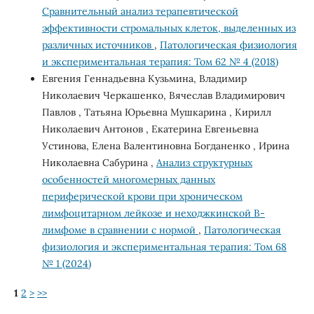
Сравнительный анализ терапевтической
эффективности стромальных клеток, выделенных из
различных источников
,
Патологическая физиология
и экспериментальная терапия: Том 62 № 4 (2018)
Евгения Геннадьевна Кузьмина, Владимир
Николаевич Черкашенко, Вячеслав Владимирович
Павлов , Татьяна Юрьевна Мушкарина , Кирилл
Николаевич Антонов , Екатерина Евгеньевна
Устинова, Елена Валентиновна Богданенко , Ирина
Николаевна Сабурина ,
Анализ структурных
особенностей многомерных данных
периферической крови при хроническом
лимфоцитарном лейкозе и неходжкинской В-
лимфоме в сравнении с нормой
,
Патологическая
физиология и экспериментальная терапия: Том 68
№ 1 (2024)
1
2
>
>>