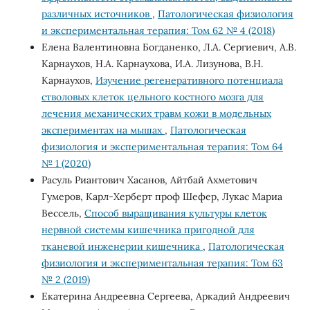
различных источников
,
Патологическая физиология
и экспериментальная терапия: Том 62 № 4 (2018)
Елена Валентиновна Богданенко, Л.А. Cеpгиевич, А.В.
Каpнауxов, Н.А. Каpнауxова, И.А. Лизунова, В.Н.
Каpнауxов,
Изучение регенеративного потенциала
стволовых клеток цельного костного мозга для
лечения механических травм кожи в модельных
экспериментах на мышах
,
Патологическая
физиология и экспериментальная терапия: Том 64
№ 1 (2020)
Расуль Риантович Хасанов, Айтбай Ахметович
Гумеров, Карл-Херберт проф Шефер, Лукас Мариа
Вессель,
Способ выращивания культуры клеток
нервной системы кишечника пригодной для
тканевой инженерии кишечника
,
Патологическая
физиология и экспериментальная терапия: Том 63
№ 2 (2019)
Екатерина Андреевна Сергеева, Аркадий Андреевич