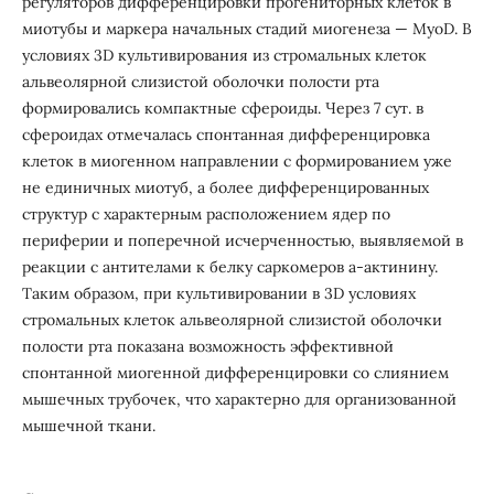
регуляторов дифференцировки прогениторных клеток в
миотубы и маркера начальных стадий миогенеза — MyoD. В
условиях 3D культивирования из стромальных клеток
альвеолярной слизистой оболочки полости рта
формировались компактные сфероиды. Через 7 сут. в
сфероидах отмечалась спонтанная дифференцировка
клеток в миогенном направлении с формированием уже
не единичных миотуб, а более дифференцированных
структур с характерным расположением ядер по
периферии и поперечной исчерченностью, выявляемой в
реакции с антителами к белку саркомеров a-актинину.
Таким образом, при культивировании в 3D условиях
стромальных клеток альвеолярной слизистой оболочки
полости рта показана возможность эффективной
спонтанной миогенной дифференцировки со слиянием
мышечных трубочек, что характерно для организованной
мышечной ткани.