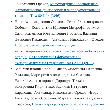
Николаевич Орехов,
Митохондрии и воспаление
,
Патологическая физиология и экспериментальная
терапия: Том 60 № 4 (2016)
Нина Александровна Орехова, Игорь Александрович
Собенин, Константин Юрьевич Митрофанов, М. А.
Сазонова, Антон Ювенальевич Постнов, Василий
Петрович Карагодин, Александр Николаевич Орехов,
Ассоциация гетероплазмии мутаций
митохондриального генома с ишемической болезнью
сердца
,
Патологическая физиология и
экспериментальная терапия: Том 62 № 1 (2018)
Василий Владимирович Синёв, Анастасия Игоревна
Рыжкова, Маргарита Александровна Сазонова,
Наталья Александровна Дорощук, Татьяна
Валерьевна Кириченко, Василий Петрович
Карагодин, Александр Николаевич Орехов, Игорь
Александрович Собенин, Маргарита Александровна
Сазонова,
Новый маркер старения человека: уровень