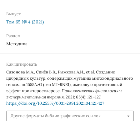
Выпуск
Том 65 № 4 (2021)
Раздел
Методика
Как цитировать
Сазонова М.А., Синёв В.В., Рыжкова А.И., et al. Создание
цибридных культур, содержащих мутацию митохондриального
генома m.1555A>G (ген MT-RNR1), имеющую протективный
эффект при атеросклерозе.
Патологическая физиология и
экспериментальная терапия
. 2021; 65(4): 121–127.
https://doi.org/10.25557/0031-2991.2021.04.121-127
Другие форматы библиографических ссылок