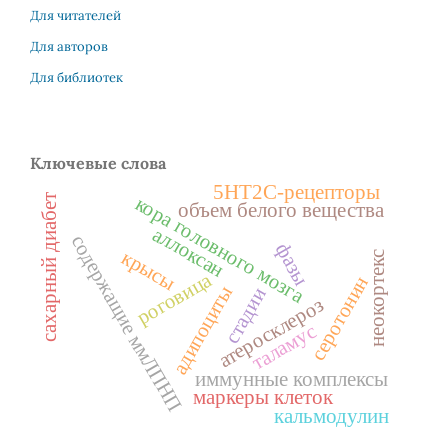
Для читателей
Для авторов
Для библиотек
Ключевые слова
5НТ2С-рецепторы
сахарный диабет
кора головного мозга
объем белого вещества
аллоксан
содержащие ммЛПНП
фазы
крысы
неокортекс
роговица
серотонин
адипоциты
стадии
атеросклероз
таламус
иммунные комплексы
маркеры клеток
кальмодулин