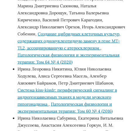
Марина Дмитриевна Сазонова, Наталья
Александровна Дорощук, Татьяна Валерьевна
Кириченко, Василий Петрович Карагодин,
Александр Николаевич Орехов, Игорь Александрович
Собенин,
Создание цибридных клеточных культур,
содержащих однонуклеотидную замену в гене MT-
TL2, ассоциированную с атеросклерозом
,
Патологическая физиология и экспериментальная
терапия: Том 64 № 4 (2020)
Ирина Леоровна Никитина, Юлия Николаевна
Ходулева, Алиса Сергеевна Масель, Алекбер
Азизович Байрамов, Петр Дмитриевич Шабанов,
Система kiss-kiss1r: периферический сигналинг в
андрогензависимых тканях в модели мужского
гипогонадизма
,
Патологическая физиология и
экспериментальная терапия: Том 60 № 4 (2016)
Ирина Николаевна Сабурина, Екатерина Витальевна
Джуссоева, Анастасия Алексеевна Горкун, И. М.