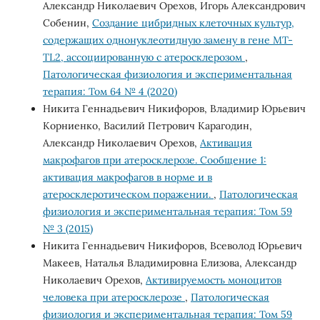
Александр Николаевич Орехов, Игорь Александрович
Собенин,
Создание цибридных клеточных культур,
содержащих однонуклеотидную замену в гене MT-
TL2, ассоциированную с атеросклерозом
,
Патологическая физиология и экспериментальная
терапия: Том 64 № 4 (2020)
Никита Геннадьевич Никифоров, Владимир Юрьевич
Корниенко, Василий Петрович Карагодин,
Александр Николаевич Орехов,
Активация
макрофагов при атеросклерозе. Сообщение 1:
активация макрофагов в норме и в
атеросклеротическом поражении.
,
Патологическая
физиология и экспериментальная терапия: Том 59
№ 3 (2015)
Никита Геннадьевич Никифоров, Всеволод Юрьевич
Макеев, Наталья Владимировна Елизова, Александр
Николаевич Орехов,
Активируемость моноцитов
человека при атеросклерозе
,
Патологическая
физиология и экспериментальная терапия: Том 59