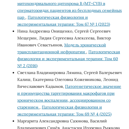
митохондриального цитохрома В (MT-CYB) в
сперматозоидах пациентов из бесплодных семейных
пар
,
Патологическая физиология и
экспериментальная терапия: Том 67 № 1 (2023)
Нина Андреевна Онищенко, Сергей Сергеевич
Мещерин, Лидия Сергеевна Алексеева, Виктор
Иванович Севастьянов,
Модель хронической
трансплантационной нефропатии
,
Патологическая
физиология и экспериментальная терапия: Том 60
№ 2 (2016)
Светлана Владимировна Лямина, Сергей Валерьевич
Калиш, Екатерина Олеговна Кожевникова, Леонид
Вячеславович Кадымов,
Патогенетическое значение
и преимущества таргетирования макрофагов при
хроническом воспалении, ассоциированном со
старением
,
Патологическая физиология и
экспериментальная терапия: Том 69 № 4 (2025)
Маргарита Александровна Сазонова, Василий
Владимирович Синёв, Анастасия Игоревна Рыжкова,