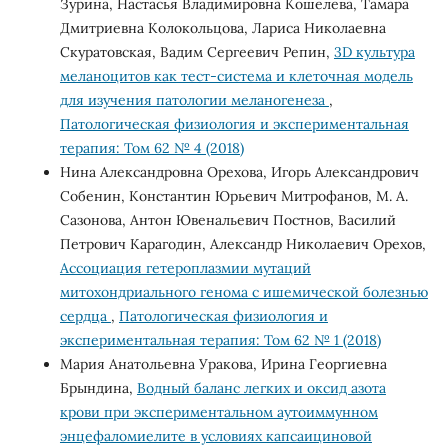
Зурина, Настасья Владимировна Кошелева, Тамара
Дмитриевна Колокольцова, Лариса Николаевна
Скуратовская, Вадим Сергеевич Репин,
3D культура
меланоцитов как тест-система и клеточная модель
для изучения патологии меланогенеза
,
Патологическая физиология и экспериментальная
терапия: Том 62 № 4 (2018)
Нина Александровна Орехова, Игорь Александрович
Собенин, Константин Юрьевич Митрофанов, М. А.
Сазонова, Антон Ювенальевич Постнов, Василий
Петрович Карагодин, Александр Николаевич Орехов,
Ассоциация гетероплазмии мутаций
митохондриального генома с ишемической болезнью
сердца
,
Патологическая физиология и
экспериментальная терапия: Том 62 № 1 (2018)
Мария Анатольевна Уракова, Ирина Георгиевна
Брындина,
Водный баланс легких и оксид азота
крови при экспериментальном аутоиммунном
энцефаломиелите в условиях капсаициновой