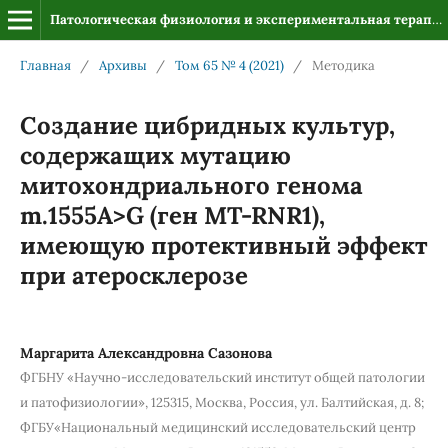
Патологическая физиология и экспериментальная терапия
Главная
/
Архивы
/
Том 65 № 4 (2021)
/
Методика
Создание цибридных культур,
содержащих мутацию
митохондриального генома
m.1555A>G (ген MT-RNR1),
имеющую протективный эффект
при атеросклерозе
Маргарита Александровна Сазонова
ФГБНУ «Научно-исследовательский институт общей патологии
и патофизиологии», 125315, Москва, Россия, ул. Балтийская, д. 8;
ФГБУ«Национальный медицинский исследовательский центр