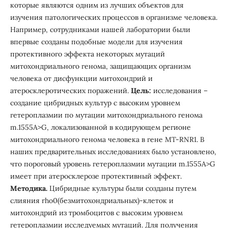
которые являются одним из лучших объектов для
изучения патологических процессов в организме человека.
Например, сотрудниками нашей лаборатории были
впервые созданы подобные модели для изучения
протективного эффекта некоторых мутаций
митохондриального генома, защищающих организм
человека от дисфункции митохондрий и
атеросклеротических поражений.
Цель:
исследования –
создание цибридных культур с высоким уровнем
гетероплазмии по мутации митохондриального генома
m.1555A>G, локализованной в кодирующем регионе
митохондриального генома человека в гене MT-RNR1. В
наших предварительных исследованиях было установлено,
что пороговый уровень гетероплазмии мутации m.1555A>G
имеет при атеросклерозе протективный эффект.
Методика.
Цибридные культуры были созданы путем
слияния rho0(безмитохондриальных)-клеток и
митохондрий из тромбоцитов с высоким уровнем
гетероплазмии исследуемых мутаций. Для получения