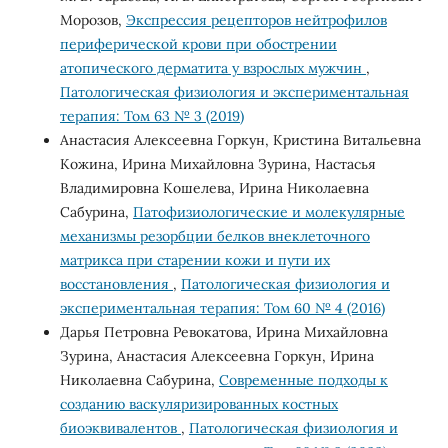
Морозов,
Экспрессия рецепторов нейтрофилов
периферической крови при обострении
атопического дерматита у взрослых мужчин
,
Патологическая физиология и экспериментальная
терапия: Том 63 № 3 (2019)
Анастасия Алексеевна Горкун, Кристина Витальевна
Кожина, Ирина Михайловна Зурина, Настасья
Владимировна Кошелева, Ирина Николаевна
Сабурина,
Патофизиологические и молекулярные
механизмы резорбции белков внеклеточного
матрикса при старении кожи и пути их
восстановления
,
Патологическая физиология и
экспериментальная терапия: Том 60 № 4 (2016)
Дарья Петровна Ревокатова, Ирина Михайловна
Зурина, Анастасия Алексеевна Горкун, Ирина
Николаевна Сабурина,
Современные подходы к
созданию васкуляризированных костных
биоэквивалентов
,
Патологическая физиология и