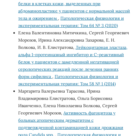
белки в клетках кожи, выделенных при
абдоминопластике у пациентов с нормальной массой
тела и ожирением
,
Патологическая физиология и
экспериментальная терапия: Том 64 № 3 (2020)
Елена Валентиновна Митичкина, Сергей Георгиевич
Морозов, Ирина Александровна Захарова, Е. Н.
Волкова, И. В. Елистратова,
Лейкоцитарная эластаза,
альфа 1-протеиназный ингибитор и С-реактивный
белок у пациентов с замедленной негативацией
серологических реакций после лечения ранних
форм сифилиса
,
Патологическая физиология и
экспериментальная терапия: Том 58 № 1 (2014)
Маргарита Валерьевна Тарасова, Ирина
Владимировна Елистратова, Ольга Борисовна
Иванченко, Елена Николаевна Волкова, Сергей
Георгиевич Морозов,
Активность фагоцитоза у
больных атопическим дерматитом c
подтвержденной контаминацией кожи дрожжами
рода Candida spp.
,
Патологическая физиология и