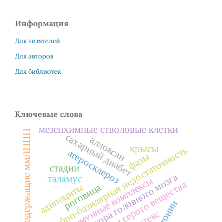
Информация
Для читателей
Для авторов
Для библиотек
Ключевые слова
мезенхимные стволовые клетки
содержащие ммЛПНП
сахарный диабет
аллоксан
крысы
вертебро-базилярная недостаточность
атеросклероз
фазы
стадии
кора головного мозга
таламус
иммунные комплексы
объем серого вещества
роговица
адипоциты
серотонин