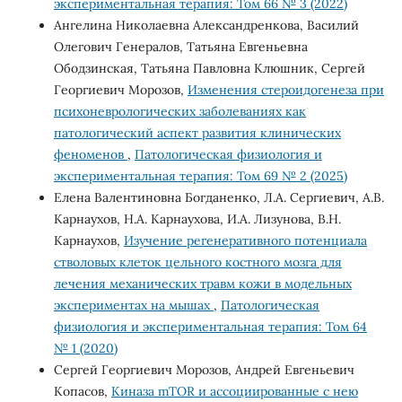
экспериментальная терапия: Том 66 № 3 (2022)
Ангелина Николаевна Александренкова, Василий
Олегович Генералов, Татьяна Евгеньевна
Ободзинская, Татьяна Павловна Клюшник, Сергей
Георгиевич Морозов,
Изменения стероидогенеза при
психоневрологических заболеваниях как
патологический аспект развития клинических
феноменов
,
Патологическая физиология и
экспериментальная терапия: Том 69 № 2 (2025)
Елена Валентиновна Богданенко, Л.А. Cеpгиевич, А.В.
Каpнауxов, Н.А. Каpнауxова, И.А. Лизунова, В.Н.
Каpнауxов,
Изучение регенеративного потенциала
стволовых клеток цельного костного мозга для
лечения механических травм кожи в модельных
экспериментах на мышах
,
Патологическая
физиология и экспериментальная терапия: Том 64
№ 1 (2020)
Сергей Георгиевич Морозов, Андрей Евгеньевич
Копасов,
Киназа mTOR и ассоциированные с нею