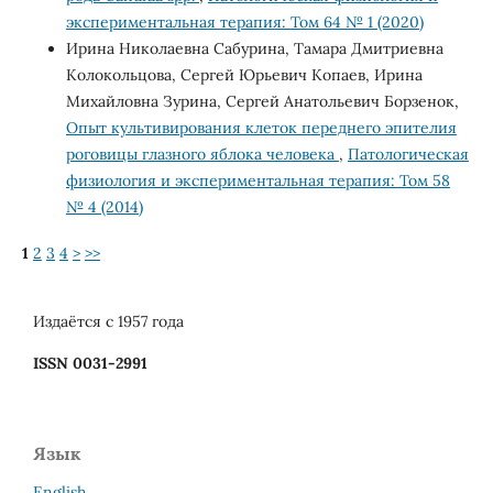
экспериментальная терапия: Том 64 № 1 (2020)
Ирина Николаевна Сабурина, Тамара Дмитриевна
Колокольцова, Сергей Юрьевич Копаев, Ирина
Михайловна Зурина, Сергей Анатольевич Борзенок,
Опыт культивирования клеток переднего эпителия
роговицы глазного яблока человека
,
Патологическая
физиология и экспериментальная терапия: Том 58
№ 4 (2014)
1
2
3
4
>
>>
Издаётся с 1957 года
ISSN 0031-2991
Язык
English