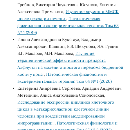
Гребнев, Виктория Чаукатовна Юсупова, Евгения
Алексеевна Примакова,
Изучение хоуминга ММСК
после резекции печени
,
Патологическая
физиология и экспериментальная терапия: Том 63
№ 1 (2019)
Илона Александровна Куксгауз, Владимир
Александрович Кашкин, Е.В. Шекунова, Я.А. Гущин,
В.Г. Макаров, М.Н. Макарова,
Изучение
терапевтической эффективности препарата
Алфлутоп на модели открытого перелома бедренной
кости у крыс
,
Патологическая физиология и
экспериментальная терапия: Том 64 № 1 (2020)
Екатерина Андреевна Сергеева, Аркадий Андреевич
Метелкин, Алиса Анатольевна Соколовская,
Исследование экспрессии циклинов клеточного
цикла в мегакариобластной клеточной линии
человека при воздействии моделированной
микрогравитации.
,
Патологическая физиология и
экспериментальная терапия: Том 67 № 2 (2023)