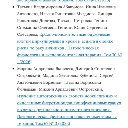
Татьяна Владимировна Абакумова, Инна Ивановна
Антонеева, Ильсея Ринатовна Мягдиева, Динара
Ришатовна Долгова, Татьяна Петровна Генинг,
Снежанна Олеговна Генинг, Юлия Сергеевна
Слесарева,
EpCam-положительные опухолевые
клетки циркулирующей крови и асцита в оценке
риска по раку яичников
,
Патологическая
физиология и экспериментальная терапия: Том 70 №
1 (2026)
Марина Андреевна Яковлева, Дмитрий Сергеевич
Островский, Мадина Хетаговна Хубецова, Сергей
Анатольевич Борзенок, Татьяна Борисовна
Фельдман, Михаил Аркадьевич Островский,
Изучение цитотоксичных свойств неокисленных и
окисленных бисретиноидов липофусциновых гранул
в клетках ретинального пигментного эпителия
,
Патологическая физиология и экспериментальная
терапия: Том 67 № 3 (2023)