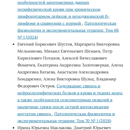
особенностей многомерных данных
периферической крови при хроническом
лимфоцитарном лейкозе и неходжкинской В-
лимфоме в сравнении с нормой
,
Патологическая
физиология и экспериментальная терапия: Том 68
№ 1 (2024)
Евгений Борисович Шустов, Маргарита Викторовна
Мельникова, Михаил Евгеньевич Шемаев, Петр
Кириллович Потапов, Алексей Вячеславович
Фомичев, Екатерина Андреевна Золотоверхая, Алена
Андреевна Ватаева, Анастасия Александровна
Бондаренко, Алена Викторовна Шульц, Владимир
Федорович Остров,
Содержание свинца и
нейроспецифических белков в крови и тканях мозга,
а также особенности сенсомоторных реакций в
различные сроки после острой интоксикации
ацетатом свинца
,
Патологическая физиология и
экспериментальная терапия: Том 70 № 1 (2026)
Ирина Юрьевна Маклакова, Дмитрий Юрьевич