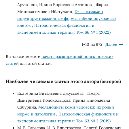
Арутюнян, Ирина Борисовна Алчинова, Фарид
Миникасимович Ибатуллин,
D-глюкозамин
индуцирует различные формы гибели опухолевых
клеток
,
Патологическая физиология и
экспериментальная терапия: Том 66 № 1 (2022)
1-10 из 975
Далее
Вы также можете
начать расширеннвй поиск похожих
статей
для этой статьи.
Наиболее читаемые статьи этого автора (авторов)
Екатерина Витальевна Джуссоева, Тамара
Дмитриевна Колокольцова, Ирина Николаевна
Сабурина,
Меланоциты кожи человека: их роль в
норме и патологии
,
Патологическая физиология и
экспериментальная терапия: Том 63 № 3 (2019)
М. В. Тарасова, И. В. Елистратова, Сергей Георгиевич