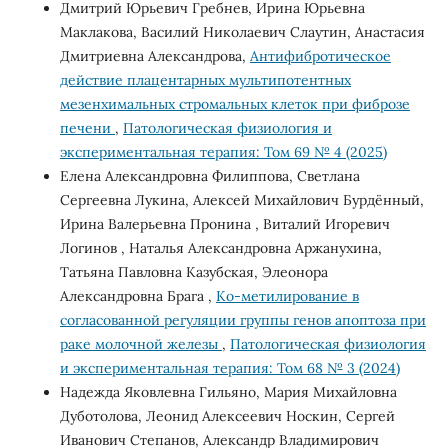
Дмитрий Юрьевич Гребнев, Ирина Юрьевна
Маклакова, Василий Николаевич Слаутин, Анастасия
Дмитриевна Александрова,
Антифибротическое
действие плацентарных мультипотентных
мезенхимальных стромальных клеток при фиброзе
печени
,
Патологическая физиология и
экспериментальная терапия: Том 69 № 4 (2025)
Елена Александровна Филиппова, Светлана
Сергеевна Лукина, Алексей Михайлович Бурдённый,
Ирина Валерьевна Пронина , Виталий Игоревич
Логинов , Наталья Александровна Аржанухина,
Татьяна Павловна Казубская, Элеонора
Александровна Брага ,
Ко-метилирование в
согласованной регуляции группы генов апоптоза при
раке молочной железы
,
Патологическая физиология
и экспериментальная терапия: Том 68 № 3 (2024)
Надежда Яковлевна Гильяно, Мария Михайловна
Дуботолова, Леонид Алексеевич Носкин, Сергей
Иванович Степанов, Александр Владимирович