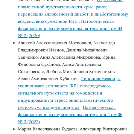
повышенной чувствительности крыс, ранее
перенесших аллоксановый диабет, к диабетогенному
воздействию суммарной РНК
,
Патологическая
физиология и экспериментальная терапия: Том 64
№ 2 (2020)
Алексей Александрович Московцев, Александр
Владимирович Иванов, Данила Михайлович
Зайченко, Анна Алексеевна Микрюкова, Ирина
Федоровна Суханова, Алиса Анатольевна
Соколовская, Любовь Михайловна Кожевникова,
Аслан Амирханович Кубатиев,
Липополисахариды
увеличивают активность IRE1-опосредуемого
сигнального пути ответа на гомоцистеин-
индуцированный стресс эндоплазматического
ретикулума в эндотелиоцитах
,
Патологическая
физиология и экспериментальная терапия: Том 66
№ 3 (2022)
Мария Вячеславовна Будаева, Александр Викторович