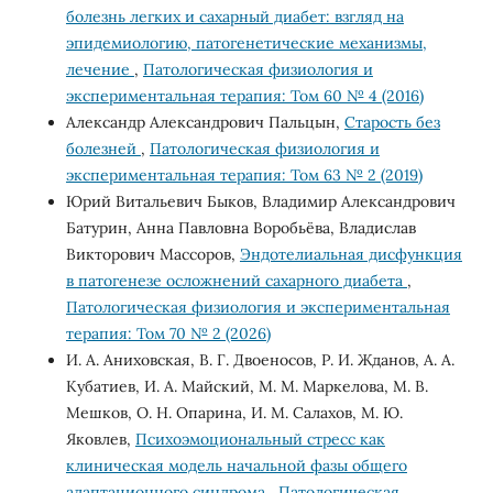
болезнь легких и сахарный диабет: взгляд на
эпидемиологию, патогенетические механизмы,
лечение
,
Патологическая физиология и
экспериментальная терапия: Том 60 № 4 (2016)
Александр Александрович Пальцын,
Старость без
болезней
,
Патологическая физиология и
экспериментальная терапия: Том 63 № 2 (2019)
Юрий Витальевич Быков, Владимир Александрович
Батурин, Анна Павловна Воробьёва, Владислав
Викторович Массоров,
Эндотелиальная дисфункция
в патогенезе осложнений сахарного диабета
,
Патологическая физиология и экспериментальная
терапия: Том 70 № 2 (2026)
И. А. Аниховская, В. Г. Двоеносов, Р. И. Жданов, А. А.
Кубатиев, И. А. Майский, М. М. Маркелова, М. В.
Мешков, О. Н. Опарина, И. М. Салахов, М. Ю.
Яковлев,
Психоэмоциональный стресс как
клиническая модель начальной фазы общего
адаптационного синдрома
,
Патологическая