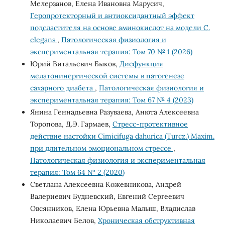
Мелерзанов, Елена Ивановна Марусич,
Геропротекторный и антиоксидантный эффект
подсластителя на основе аминокислот на модели C.
elegans
,
Патологическая физиология и
экспериментальная терапия: Том 70 № 1 (2026)
Юрий Витальевич Быков,
Дисфункция
мелатонинергической системы в патогенезе
сахарного диабета
,
Патологическая физиология и
экспериментальная терапия: Том 67 № 4 (2023)
Янина Геннадьевна Разуваева, Анюта Алексеевна
Торопова, Д.Э. Гармаев,
Стресс-протективное
действие настойки Сimicifuga dahurica (Turcz.) Maxim.
при длительном эмоциональном стрессе
,
Патологическая физиология и экспериментальная
терапия: Том 64 № 2 (2020)
Светлана Алексеевна Кожевникова, Андрей
Валериевич Будневский, Евгений Сергеевич
Овсянников, Елена Юрьевна Малыш, Владислав
Николаевич Белов,
Хроническая обструктивная