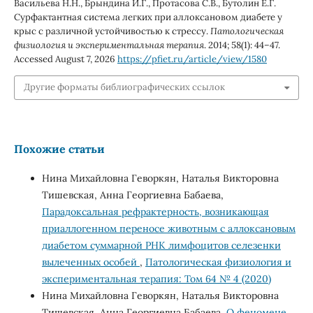
Васильева Н.Н., Брындина И.Г., Протасова С.В., Бутолин Е.Г.
Сурфактантная система легких при аллоксановом диабете у
крыс с различной устойчивостью к стрессу.
Патологическая
физиология и экспериментальная терапия
. 2014; 58(1): 44–47.
Accessed August 7, 2026
https://pfiet.ru/article/view/1580
Другие форматы библиографических ссылок
Похожие статьи
Нина Михайловна Геворкян, Наталья Викторовна
Тишевская, Анна Георгиевна Бабаева,
Парадоксальная рефрактерность, возникающая
приаллогенном переносе животным с аллоксановым
диабетом суммарной РНК лимфоцитов селезенки
вылеченных особей
,
Патологическая физиология и
экспериментальная терапия: Том 64 № 4 (2020)
Нина Михайловна Геворкян, Наталья Викторовна
Тишевская, Анна Георгиевна Бабаева,
О феномене