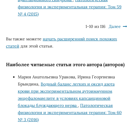
физиология и экспериментальная терапия: Том 59
№ 4 (2015)
1-10 из 116
Далее
Вы также можете
начать расширеннвй поиск похожих
статей
для этой статьи.
Наиболее читаемые статьи этого автора (авторов)
Мария Анатольевна Уракова, Ирина Георгиевна
Брындина,
Водный баланс легких и оксид азота
крови при экспериментальном аутоиммунном
энцефаломиелите в условиях капсаициновой
блокады блуждающего нерва
,
Патологическая
физиология и экспериментальная терапия: Том 60
№ 3 (2016)