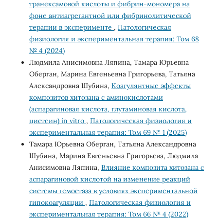
транексамовой кислоты и фибрин-мономера на
фоне антиагрегантной или фибринолитической
терапии в эксперименте
,
Патологическая
физиология и экспериментальная терапия: Том 68
№ 4 (2024)
Людмила Анисимовна Ляпина, Тамара Юрьевна
Оберган, Марина Евгеньевна Григорьева, Татьяна
Александровна Шубина,
Коагулянтные эффекты
композитов хитозана с аминокислотами
(аспарагиновая кислота, глутаминовая кислота,
цистеин) in vitro
,
Патологическая физиология и
экспериментальная терапия: Том 69 № 1 (2025)
Тамара Юрьевна Оберган, Татьяна Александровна
Шубина, Марина Евгеньевна Григорьева, Людмила
Анисимовна Ляпина,
Влияние композита хитозана с
аспарагиновой кислотой на изменение реакций
системы гемостаза в условиях экспериментальной
гипокоагуляции
,
Патологическая физиология и
экспериментальная терапия: Том 66 № 4 (2022)