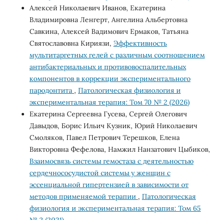
Алексей Николаевич Иванов, Екатерина
Владимировна Ленгерт, Ангелина Альбертовна
Савкина, Алексей Вадимович Ермаков, Татьяна
Святославовна Кириязи,
Эффективность
мультитаргетных гелей с различным соотношением
антибактериальных и противовоспалительных
компонентов в коррекции экспериментального
пародонтита
,
Патологическая физиология и
экспериментальная терапия: Том 70 № 2 (2026)
Екатерина Сергеевна Гусева, Сергей Олегович
Давыдов, Борис Ильич Кузник, Юрий Николаевич
Смоляков, Павел Петрович Терешков, Елена
Викторовна Фефелова, Намжил Нанзатович Цыбиков,
Взаимосвязь системы гемостаза с деятельностью
сердечнососудистой системы у женщин с
эссенциальной гипертензией в зависимости от
методов применяемой терапии
,
Патологическая
физиология и экспериментальная терапия: Том 65