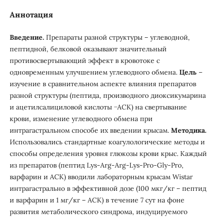
Аннотация
Введение.
Препараты разной структуры – углеводной,
пептидной, белковой оказывают значительный
противосвертывающий эффект в кровотоке с
одновременным улучшением углеводного обмена.
Цель
–
изучение в сравнительном аспекте влияния препаратов
разной структуры (пептида, производного диоксикумарина
и ацетилсалициловой кислоты −АСК) на свертывание
крови, изменение углеводного обмена при
интрагастральном способе их введении крысам.
Методика.
Использовались стандартные коагулологические методы и
способы определения уровня глюкозы крови крыс. Каждый
из препаратов (пептид Lys-Arg-Arg-Lys-Pro-Gly-Pro,
варфарин и АСК) вводили лабораторным крысам Wistar
интрагастрально в эффективной дозе (100 мкг/кг – пептид
и варфарин и 1 мг/кг – АСК) в течение 7 сут на фоне
развития метаболического синдрома, индуцируемого