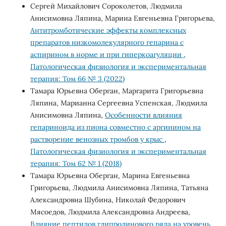
Сергей Михайлович Сороколетов, Людмила
Анисимовна Ляпина, Марина Евгеньевна Григорьева,
Антитромботические эффекты комплексных
препаратов низкомолекулярного гепарина с
аспирином в норме и при гиперкоагуляции
,
Патологическая физиология и экспериментальная
терапия: Том 66 № 3 (2022)
Тамара Юрьевна Оберган, Маргарита Григорьевна
Ляпина, Марианна Сергеевна Успенская, Людмила
Анисимовна Ляпина,
Особенности влияния
гепариноида из пиона совместно с аргинином на
растворение венозных тромбов у крыс
,
Патологическая физиология и экспериментальная
терапия: Том 62 № 1 (2018)
Тамара Юрьевна Оберган, Марина Евгеньевна
Григорьева, Людмила Анисимовна Ляпина, Татьяна
Александровна Шубина, Николай Федорович
Мясоедов, Людмила Александровна Андреева,
Влияние пептидов глипролинового ряда на уровень