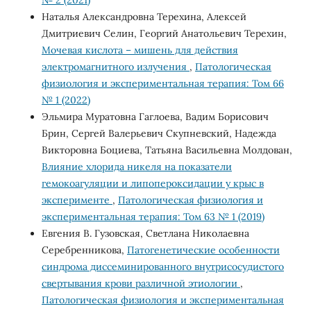
№ 2 (2021)
Наталья Александровна Терехина, Алексей
Дмитриевич Селин, Георгий Анатольевич Терехин,
Мочевая кислота – мишень для действия
электромагнитного излучения
,
Патологическая
физиология и экспериментальная терапия: Том 66
№ 1 (2022)
Эльмира Муратовна Гаглоева, Вадим Борисович
Брин, Сергей Валерьевич Скупневский, Надежда
Викторовна Боциева, Татьяна Васильевна Молдован,
Влияние хлорида никеля на показатели
гемокоагуляции и липопероксидации у крыс в
эксперименте
,
Патологическая физиология и
экспериментальная терапия: Том 63 № 1 (2019)
Евгения В. Гузовская, Светлана Николаевна
Серебренникова,
Патогенетические особенности
синдрома диссеминированного внутрисосудистого
свертывания крови различной этиологии
,
Патологическая физиология и экспериментальная