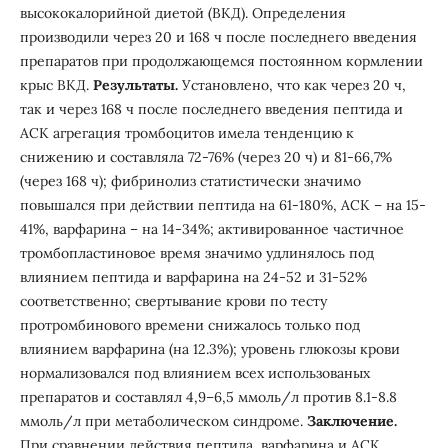
высококалорийной диетой (ВКД). Определения
производили через 20 и 168 ч после последнего введения
препаратов при продолжающемся постоянном кормлении
крыс ВКД.
Результаты.
Установлено, что как через 20 ч,
так и через 168 ч после последнего введения пептида и
АСК агрегация тромбоцитов имела тенденцию к
снижению и составляла 72-76% (через 20 ч) и 81-66,7%
(через 168 ч); фибринолиз статистически значимо
повышался при действии пептида на 61-180%, АСК – на 15-
41%, варфарина – на 14-34%; активированное частичное
тромбопластиновое время значимо удлинялось под
влиянием пептида и варфарина на 24-52 и 31-52%
соответственно; свертывание крови по тесту
протромбинового времени снижалось только под
влиянием варфарина (на 12.3%); уровень глюкозы крови
нормализовался под влиянием всех использованых
препаратов и составлял 4,9–6,5 ммоль/л против 8.1-8.8
ммоль/л при метаболическом синдроме.
Заключение.
При сравнении действия пептида, варфарина и АСК