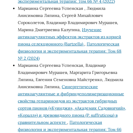
экспериментальная терапия: Том 66 № 4 (2022)
Марианна Сергеевна Успенская , Людмила
Анисимовна Ляпина, Сергей Михайлович
Сороколетов, Владимир Владимирович Мурашев,
Марина Дмитриевна Калугина,
Изучение
антикоагулянтных эффектов экстрактов из корней
пиона селекционного (Bartzella)
,
Патологическая
физиология и экспериментальная терапия: Том 68
№ 2 (2024)
Марианна Сергеевна Успенская, Владимир
Владимирович Мурашев, Маргарита Григорьевна
Ляпина, Евгения Семеновна Майстренко, Людмила
Анисимовна Ляпина,
Синергетические
антикоагулянтные и фибриндеполимеризационные
свойства гепариноидов из экстрактов гибридных
сортов пионов («Куинджи», «Академик Садовничий»,
«Коралл») и древовидного пиона (P. suffruticosa) в
сравнительном аспекте
,
Патологическая
физиология и экспериментальная терапия: Том 66