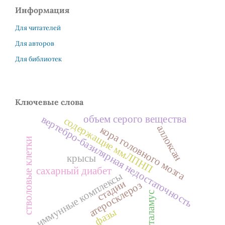
Информация
Для читателей
Для авторов
Для библиотек
Ключевые слова
объем серого вещества
вертебро-базилярная недостаточность
содержащие ммЛПНП
аллоксан
кора головного мозга
стволовые клетки
крысы
сахарный диабет
иммунные комплексы
стадии
атеросклероз
таламус
фазы