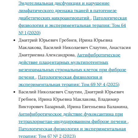
Эндотелиальная дисфункция и нарушение
лимфатического дренажа тканей в патогенезе
диабетических микроангиопатий
,
Патологическая
физиология и экспериментальная терапия: Том 64
№ 1 (2020)
Дмитрий Юрьевич Гребнев, Ирина Юрьевна
Маклакова, Василий Николаевич Слаутин, Анастасия
Дмитриевна Александрова,
Антифибротическое
действие плацентарных мультипотентных
мезенхимальных стромальных клеток при фиброзе
печени
,
Патологическая физиология и
экспериментальная терапия: Том 69 № 4 (2025)
Василий Николаевич Слаутин, Дмитрий Юрьевич
Гребнев, Ирина Юрьевна Маклакова, Владимир
Викторович Базарный, Ирина Евгеньевна Валамина,
Антифибротическое действие фукоксантина при
тетрахлорметан-индуцированном фиброзе печени
,
Патологическая физиология и экспериментальная
терапия: Том 67 № 2 (2023)