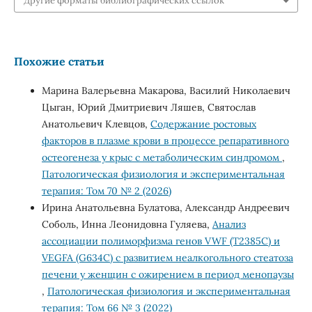
Другие форматы библиографических ссылок
Похожие статьи
Марина Валерьевна Макарова, Василий Николаевич
Цыган, Юрий Дмитриевич Ляшев, Святослав
Анатольевич Клевцов,
Содержание ростовых
факторов в плазме крови в процессе репаративного
остеогенеза у крыс с метаболическим синдромом
,
Патологическая физиология и экспериментальная
терапия: Том 70 № 2 (2026)
Ирина Анатольевна Булатова, Александр Андреевич
Соболь, Инна Леонидовна Гуляева,
Анализ
ассоциации полиморфизма генов VWF (T2385C) и
VEGFA (G634С) с развитием неалкогольного стеатоза
печени у женщин с ожирением в период менопаузы
,
Патологическая физиология и экспериментальная
терапия: Том 66 № 3 (2022)