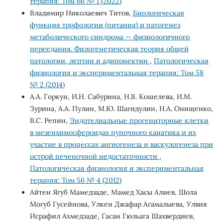
терапия: Том 66 № 1 (2022)
Владимир Николаевич Титов,
Биологическая
функция трофологии (питания) и патогенез
метаболического синдрома — физиологичного
переедания. Филогенетическая теория общей
патологии, лептин и адипонектин
,
Патологическая
физиология и экспериментальная терапия: Том 58
№ 2 (2014)
А.А. Горкун, И.Н. Сабурина, Н.В. Кошелева, И.М.
Зурина, А.А. Пулин, М.Ю. Шагидулин, Н.А. Онищенко,
В.С. Репин,
Эндотелиальные прогениторные клетки
в мезенхимосфероидах пупочного канатика и их
участие в процессах ангиогенеза и васкулогенеза при
острой печеночной недостаточности
,
Патологическая физиология и экспериментальная
терапия: Том 56 № 4 (2012)
Айтен Ягуб Мамедзаде, Мамед Хасы Алиев, Шола
Могуб Гусейнова, Улкен Джафар Агамалыева, Улвия
Исрафил Ахмедзаде, Гасан Гюльага Шахвердиев,