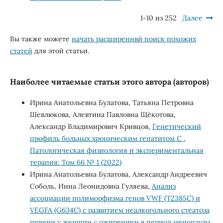
1-10 из 252
Далее
Вы также можете
начать расширеннвй поиск похожих
статей
для этой статьи.
Наиболее читаемые статьи этого автора (авторов)
Ирина Анатольевна Булатова, Татьяна Петровна
Шевлюкова, Алевтина Павловна Щёкотова,
Александр Владимирович Кривцов,
Генетический
профиль больных хроническим гепатитом С
,
Патологическая физиология и экспериментальная
терапия: Том 66 № 1 (2022)
Ирина Анатольевна Булатова, Александр Андреевич
Соболь, Инна Леонидовна Гуляева,
Анализ
ассоциации полиморфизма генов VWF (T2385C) и
VEGFA (G634С) с развитием неалкогольного стеатоза
печени у женщин с ожирением в период менопаузы