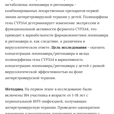
метаболизма лопинавира и ритонавира -
комбинированных лекарственных препаратов первой
линии антиретровирусной терапии у детей. Полиморфизм
гена
CYP3A4
детерминирует изменение экспрессии и
функциональной активности фермента CYP3A4, что
приводит к вариабельности фармакокинетики лопинавира
и ритонавира и, как следствие, к различиям в
вирусологическом ответе.
Цель исследования
- оценить
концентрации лопинавира/ритонавира и вклад
полиморфизма гена
CYP3A4
в вариативность
концентрации лопинавира/ритонавира у детей с разной
вирусологической эффективностью на фоне
антиретровирусной терапии.
Методика.
На первом этапе в исследование были
включены 184 участника в возрасте от 1-18 лет с
перинатальной ВИЧ-инфекцией, получающих
антиретровирусную терапию. Проведено однократное
измерение концентрации лопинавира и ритонавира с