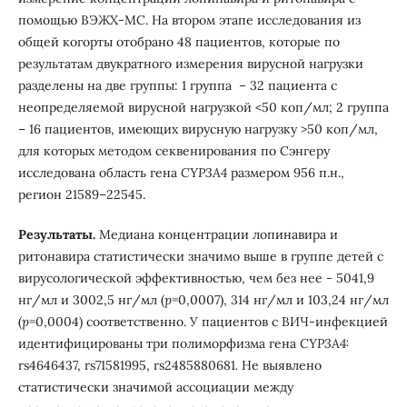
помощью ВЭЖХ-МС. На втором этапе исследования из
общей когорты отобрано 48 пациентов, которые по
результатам двукратного измерения вирусной нагрузки
разделены на две группы: 1 группа – 32 пациента с
неопределяемой вирусной нагрузкой <50 коп/мл; 2 группа
– 16 пациентов, имеющих вирусную нагрузку >50 коп/мл,
для которых методом секвенирования по Сэнгеру
исследована область гена
CYP3A4
размером
956 п.н.,
регион 21589–22545.
Результаты.
Медиана концентрации лопинавира и
ритонавира статистически значимо выше в группе детей с
вирусологической эффективностью, чем без нее - 5041,9
нг/мл и 3002,5 нг/мл (
p
=0,0007), 314 нг/мл и 103,24 нг/мл
(
p
=0,0004) соответственно. У пациентов с ВИЧ-инфекцией
идентифицированы три полиморфизма гена
CYP3A4:
rs4646437, rs71581995, rs2485880681
.
Не выявлено
статистически значимой ассоциации между