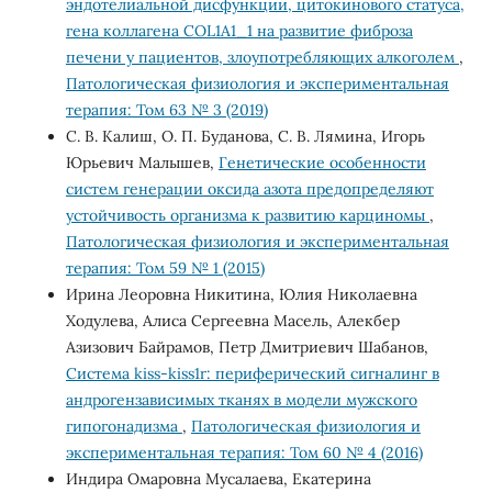
эндотелиальной дисфункции, цитокинового статуса,
гена коллагена COL1A1_1 на развитие фиброза
печени у пациентов, злоупотребляющих алкоголем
,
Патологическая физиология и экспериментальная
терапия: Том 63 № 3 (2019)
С. В. Калиш, О. П. Буданова, С. В. Лямина, Игорь
Юрьевич Малышев,
Генетические особенности
систем генерации оксида азота предопределяют
устойчивость организма к развитию карциномы
,
Патологическая физиология и экспериментальная
терапия: Том 59 № 1 (2015)
Ирина Леоровна Никитина, Юлия Николаевна
Ходулева, Алиса Сергеевна Масель, Алекбер
Азизович Байрамов, Петр Дмитриевич Шабанов,
Система kiss-kiss1r: периферический сигналинг в
андрогензависимых тканях в модели мужского
гипогонадизма
,
Патологическая физиология и
экспериментальная терапия: Том 60 № 4 (2016)
Индира Омаровна Мусалаева, Екатерина