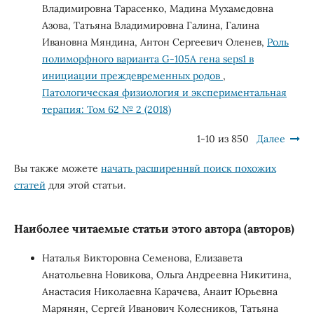
Владимировна Тарасенко, Мадина Мухамедовна
Азова, Татьяна Владимировна Галина, Галина
Ивановна Мяндина, Антон Сергеевич Оленев,
Роль
полиморфного варианта G-105A гена seps1 в
инициации преждевременных родов
,
Патологическая физиология и экспериментальная
терапия: Том 62 № 2 (2018)
1-10 из 850
Далее
Вы также можете
начать расширеннвй поиск похожих
статей
для этой статьи.
Наиболее читаемые статьи этого автора (авторов)
Наталья Викторовна Семенова, Елизавета
Анатольевна Новикова, Ольга Андреевна Никитина,
Анастасия Николаевна Карачева, Анаит Юрьевна
Марянян, Сергей Иванович Колесников, Татьяна