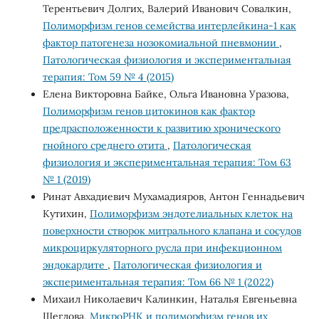
Терентьевич Долгих, Валерий Иванович Совалкин,
Полиморфизм генов семейства интерлейкина-1 как
фактор патогенеза нозокомиальной пневмонии
,
Патологическая физиология и экспериментальная
терапия: Том 59 № 4 (2015)
Елена Викторовна Байке, Ольга Ивановна Уразова,
Полиморфизм генов цитокинов как фактор
предрасположенности к развитию хронического
гнойного среднего отита
,
Патологическая
физиология и экспериментальная терапия: Том 63
№ 1 (2019)
Ринат Авхадиевич Мухамадияров, Антон Геннадьевич
Кутихин,
Полиморфизм эндотелиальных клеток на
поверхности створок митрального клапана и сосудов
микроциркуляторного русла при инфекционном
эндокардите
,
Патологическая физиология и
экспериментальная терапия: Том 66 № 1 (2022)
Михаил Николаевич Калинкин, Наталья Евгеньевна
Щеглова,
МикроРНК и полиморфизм генов их