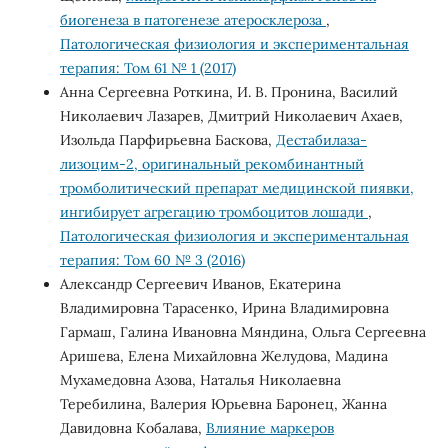
биогенеза в патогенезе атеросклероза
,
Патологическая физиология и экспериментальная
терапия: Том 61 № 1 (2017)
Анна Сергеевна Роткина, И. В. Пронина, Василий
Николаевич Лазарев, Дмитрий Николаевич Ахаев,
Изольда Парфирьевна Баскова,
Дестабилаза-
лизоцим-2, оригинальный рекомбинантный
тромболитический препарат медицинской пиявки,
ингибирует агрегацию тромбоцитов лошади
,
Патологическая физиология и экспериментальная
терапия: Том 60 № 3 (2016)
Александр Сергеевич Иванов, Екатерина
Владимировна Тарасенко, Ирина Владимировна
Гармаш, Галина Ивановна Мяндина, Ольга Сергеевна
Аришева, Елена Михайловна Желудова, Мадина
Мухамедовна Азова, Наталья Николаевна
Теребилина, Валерия Юрьевна Баронец, Жанна
Давидовна Кобалава,
Влияние маркеров