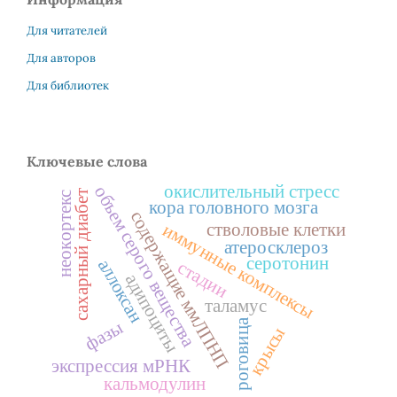
Для читателей
Для авторов
Для библиотек
Ключевые слова
окислительный стресс
объем серого вещества
сахарный диабет
неокортекс
кора головного мозга
содержащие ммЛПНП
стволовые клетки
иммунные комплексы
атеросклероз
серотонин
аллоксан
стадии
адипоциты
таламус
фазы
роговица
крысы
экспрессия мРНК
кальмодулин