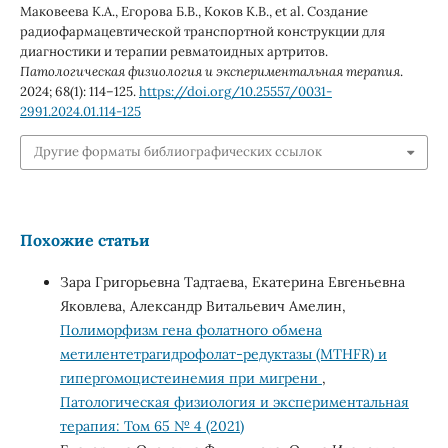
Маковеева К.А., Егорова Б.В., Коков К.В., et al. Создание
радиофармацевтической транспортной конструкции для
диагностики и терапии ревматоидных артритов.
Патологическая физиология и экспериментальная терапия
.
2024; 68(1): 114–125.
https://doi.org/10.25557/0031-
2991.2024.01.114-125
Другие форматы библиографических ссылок
Похожие статьи
Зара Григорьевна Тадтаева, Екатерина Евгеньевна
Яковлева, Александр Витальевич Амелин,
Полиморфизм гена фолатного обмена
метилентетрагидрофолат-редуктазы (MTHFR) и
гипергомоцистеинемия при мигрени
,
Патологическая физиология и экспериментальная
терапия: Том 65 № 4 (2021)