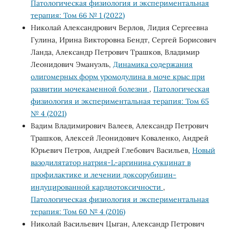
Патологическая физиология и экспериментальная
терапия: Том 66 № 1 (2022)
Николай Александрович Верлов, Лидия Сергеевна
Гулина, Ирина Викторовна Бендт, Сергей Борисович
Ланда, Александр Петрович Трашков, Владимир
Леонидович Эмануэль,
Динамика содержания
олигомерных форм уромодулина в моче крыс при
развитии мочекаменной болезни
,
Патологическая
физиология и экспериментальная терапия: Том 65
№ 4 (2021)
Вадим Владимирович Валеев, Александр Петрович
Трашков, Алексей Леонидович Коваленко, Андрей
Юрьевич Петров, Андрей Глебович Васильев,
Новый
вазодилятатор натрия-L-аргинина сукцинат в
профилактике и лечении доксорубицин-
индуцированной кардиотоксичности
,
Патологическая физиология и экспериментальная
терапия: Том 60 № 4 (2016)
Николай Васильевич Цыган, Александр Петрович