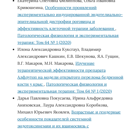
Екатерина Олеговна Филиппова, Ольга Ивановна
Кривошеина,
Особенности проявлений
экспериментально индуцированной эндотелиально-
эпителиальной дистрофии роговицы и
эффективность клеточной терапии заболевания
,
Патологическая физиология и экспериментальная
терапия: Том 64 № 1 (2020)
Илона Александровна Куксгауз, Владимир
Александрович Кашкин, Е.В. Шекунова, Я.А. Гущин,
В.Г. Макаров, М.Н. Макарова,
Изучение
терапевтической эффективности препарата
Алфлутоп на модели открытого перелома бедренной
кости у крыс
,
Патологическая физиология и
экспериментальная терапия: Том 64 № 1 (2020)
Дарья Павловна Покусаева, Ирина Альфредовна
Аниховская, Лаура Александровна Коробкова,
Михаил Юрьевич Яковлев,
Возрастные и гендерные
особенности показателей системной
эндотоксинемии и их взаимосвязь с