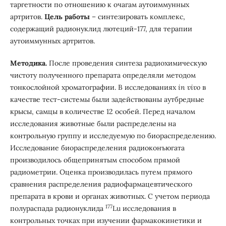
таргетности по отношению к очагам аутоиммунных
артритов.
Цель
работы
– синтезировать комплекс,
содержащий радионуклид лютеций-177, для терапии
аутоиммунных артритов.
Методика.
После проведения синтеза радиохимическую
чистоту полученного препарата определяли методом
тонкослойной хроматографии. В исследованиях
in vivo
в
качестве тест-системы были задействованы аутбредные
крысы, самцы в количестве 12 особей. Перед началом
исследования животные были распределены на
контрольную группу и исследуемую по биораспределению.
Исследование биораспределения радиоконъюгата
производилось общепринятым способом прямой
радиометрии. Оценка производилась путем прямого
сравнения распределения радиофармацевтического
препарата в крови и органах животных. С учетом периода
177
полураспада радионуклида
Lu исследования в
контрольных точках при изучении фармакокинетики и