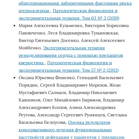
общепризнанными лабораторными факторами риска
атеросклероза
,
Патологическая физиология и
экспериментальная терапия: Том 63 № 3 (2019)
Мария Алексеевна Кузьменко, Виктория Борисовна
Павлюченко, Леся Владимировна Тумановская,
Виктор Евгеньевич Досенко, Алексей Алексеевич
Мойбенко,
Экспериментальная терапия
ремоделирования cердца с помощью препаратов
кверцетина
,
Патологическая физиология и
экспериментальная терапия: Том 57 № 2 (2013)
Оксана Юрьевна Фоменко, Геннадий Васильевич
Порядин, Сергей Владимирович Морозов, Жеан
Мустафаевич Салмаси, Владимир Николаевич
Кашников, Олег Михайлович Бирюков, Владимир
Александрович Козлов, Алина Александровна
Реутова, Александр Сергеевич Румянцев, Светлана
Васильевна Белоусова,
Оценка результатов
консервативного лечения функциональных
расстройств дефекации у пациенток с пролапсом