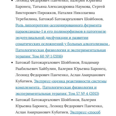
Леонид Федорович Панченко, Валерия Юрьевна
Баронец, Татьяна Александровна Наумова, Сергей
Викторович Пирожков, Наталия Николаевна
Теребилина, Батожаб Батожаргалович Шойбонов,
Роль липопротеин-ассоциированного фермента
параоксаназы-1 и его полиморфизмов в патогенезе
эндотелиальной дисфункции и развитии
соматических осложнений у больных алкоголизмом
,
Патологическая физиология и экспериментальная
терапия: Том 60 № 1 (2016)
Батожаб Батожаргалович Шойбонов, Владимир
Раабильевич Хайбулин, Валерия Юрьевна Баронец,
Леонид Федорович Панченко, Аслан Амирханович
Кубатиев,
Экспресс-оценка реактивности системы
комплемента
,
Патологическая физиология и
экспериментальная терапия: Том 57 № 4 (2013)
Батожаб Батожаргалович Шойбонов, Валерия
Юрьевна Баронец, Леонид Федорович Панченко,
Аслан Амирханович Кубатиев,
Экспресс-способ