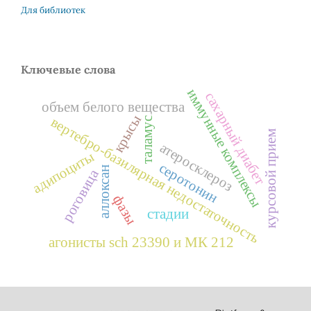
Для библиотек
Ключевые слова
иммунные комплексы
сахарный диабет
объем белого вещества
крысы
вертебро-базилярная недостаточность
таламус
курсовой прием
атеросклероз
адипоциты
серотонин
аллоксан
роговица
фазы
стадии
агонисты sch 23390 и МК 212