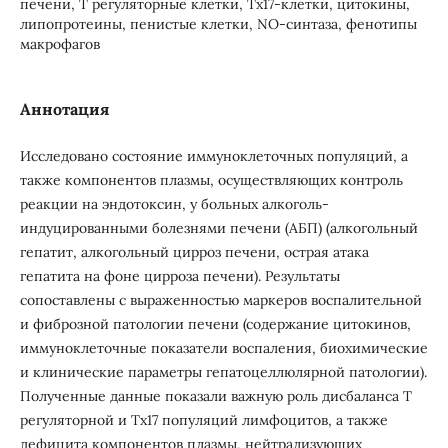
печени, Т регуляторные клетки, Тх17-клетки, цитокины,
липопротеины, пенистые клетки, NO-cинтаза, фенотипы
макрофагов
Аннотация
Исследовано состояние иммуноклеточных популяций, а
также компонентов плазмы, осуществляющих контроль
реакции на эндотоксин, у больных алкоголь-
индуцированными болезнями печени (АБП) (алкогольный
гепатит, алкогольный цирроз печени, острая атака
гепатита на фоне цирроза печени). Результаты
сопоставлены с выраженностью маркеров воспалительной
и фиброзной патологии печени (содержание цитокинов,
иммуноклеточные показатели воспаления, биохимические
и клинические параметры гепатоцеллюлярной патологии).
Полученные данные показали важную роль дисбаланса Т
регуляторной и Тх17 популяций лимфоцитов, а также
дефицита компонентов плазмы, нейтрализующих