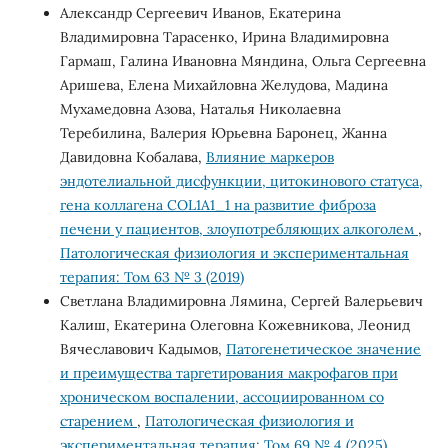
Александр Сергеевич Иванов, Екатерина
Владимировна Тарасенко, Ирина Владимировна
Гармаш, Галина Ивановна Мяндина, Ольга Сергеевна
Аришева, Елена Михайловна Желудова, Мадина
Мухамедовна Азова, Наталья Николаевна
Теребилина, Валерия Юрьевна Баронец, Жанна
Давидовна Кобалава,
Влияние маркеров
эндотелиальной дисфункции, цитокинового статуса,
гена коллагена COL1A1_1 на развитие фиброза
печени у пациентов, злоупотребляющих алкоголем
,
Патологическая физиология и экспериментальная
терапия: Том 63 № 3 (2019)
Светлана Владимировна Лямина, Сергей Валерьевич
Калиш, Екатерина Олеговна Кожевникова, Леонид
Вячеславович Кадымов,
Патогенетическое значение
и преимущества таргетирования макрофагов при
хроническом воспалении, ассоциированном со
старением
,
Патологическая физиология и
экспериментальная терапия: Том 69 № 4 (2025)