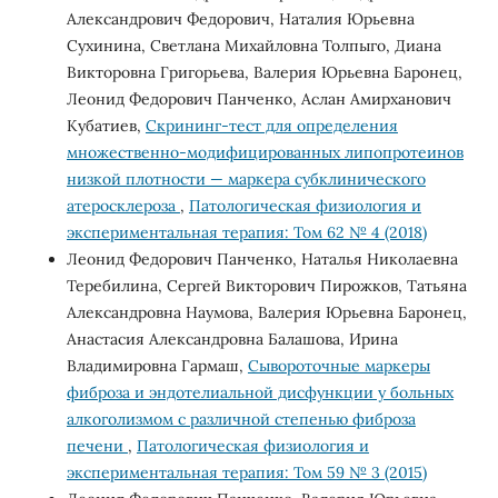
Александрович Федорович, Наталия Юрьевна
Сухинина, Светлана Михайловна Толпыго, Диана
Викторовна Григорьева, Валерия Юрьевна Баронец,
Леонид Федорович Панченко, Аслан Амирханович
Кубатиев,
Скрининг-тест для определения
множественно-модифицированных липопротеинов
низкой плотности — маркера субклинического
атеросклероза
,
Патологическая физиология и
экспериментальная терапия: Том 62 № 4 (2018)
Леонид Федорович Панченко, Наталья Николаевна
Теребилина, Сергей Викторович Пирожков, Татьяна
Александровна Наумова, Валерия Юрьевна Баронец,
Анастасия Александровна Балашова, Ирина
Владимировна Гармаш,
Сывороточные маркеры
фиброза и эндотелиальной дисфункции у больных
алкоголизмом с различной степенью фиброза
печени
,
Патологическая физиология и
экспериментальная терапия: Том 59 № 3 (2015)