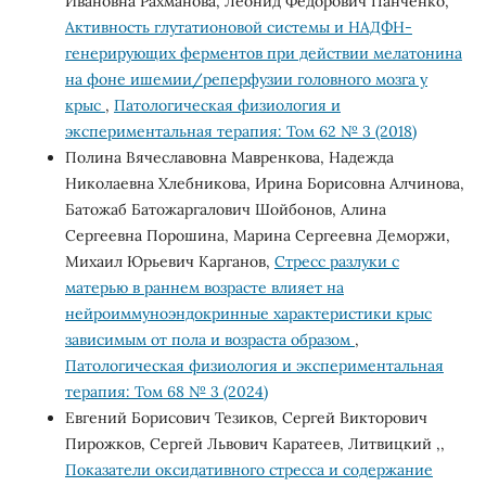
Ивановна Рахманова, Леонид Федорович Панченко,
Активность глутатионовой системы и НАДФН-
генерирующих ферментов при действии мелатонина
на фоне ишемии/реперфузии головного мозга у
крыс
,
Патологическая физиология и
экспериментальная терапия: Том 62 № 3 (2018)
Полина Вячеславовна Мавренкова, Надежда
Николаевна Хлебникова, Ирина Борисовна Алчинова,
Батожаб Батожаргалович Шойбонов, Алина
Сергеевна Порошина, Марина Сергеевна Деморжи,
Михаил Юрьевич Карганов,
Стресс разлуки с
матерью в раннем возрасте влияет на
нейроиммуноэндокринные характеристики крыс
зависимым от пола и возраста образом
,
Патологическая физиология и экспериментальная
терапия: Том 68 № 3 (2024)
Евгений Борисович Тезиков, Сергей Викторович
Пирожков, Сергей Львович Каратеев, Литвицкий ,,
Показатели оксидативного стресса и содержание