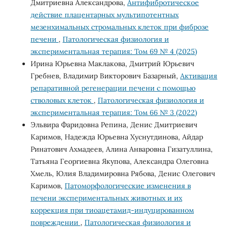
Дмитриевна Александрова,
Антифибротическое
действие плацентарных мультипотентных
мезенхимальных стромальных клеток при фиброзе
печени
,
Патологическая физиология и
экспериментальная терапия: Том 69 № 4 (2025)
Ирина Юрьевна Маклакова, Дмитрий Юрьевич
Гребнев, Владимир Викторович Базарный,
Активация
репаративной регенерации печени с помощью
стволовых клеток
,
Патологическая физиология и
экспериментальная терапия: Том 66 № 3 (2022)
Эльвира Фаридовна Репина, Денис Дмитриевич
Каримов, Надежда Юрьевна Хуснутдинова, Айдар
Ринатович Ахмадеев, Алина Анваровна Гизатуллина,
Татьяна Георгиевна Якупова, Александра Олеговна
Хмель, Юлия Владимировна Рябова, Денис Олегович
Каримов,
Патоморфологические изменения в
печени экспериментальных животных и их
коррекция при тиоацетамид-индуцированном
повреждении
,
Патологическая физиология и