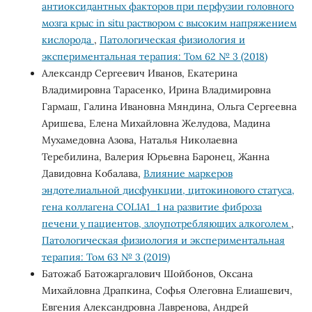
антиоксидантных факторов при перфузии головного
мозга крыс in situ раствором с высоким напряжением
кислорода
,
Патологическая физиология и
экспериментальная терапия: Том 62 № 3 (2018)
Александр Сергеевич Иванов, Екатерина
Владимировна Тарасенко, Ирина Владимировна
Гармаш, Галина Ивановна Мяндина, Ольга Сергеевна
Аришева, Елена Михайловна Желудова, Мадина
Мухамедовна Азова, Наталья Николаевна
Теребилина, Валерия Юрьевна Баронец, Жанна
Давидовна Кобалава,
Влияние маркеров
эндотелиальной дисфункции, цитокинового статуса,
гена коллагена COL1A1_1 на развитие фиброза
печени у пациентов, злоупотребляющих алкоголем
,
Патологическая физиология и экспериментальная
терапия: Том 63 № 3 (2019)
Батожаб Батожаргалович Шойбонов, Оксана
Михайловна Драпкина, Софья Олеговна Елиашевич,
Евгения Александровна Лавренова, Андрей