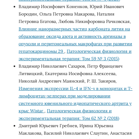
Владимир Иосифович Коненков, Юрий Иванович
Бородин, Ольга Петровна Макарова, Наталия
Петровна Бгатова, Любовь Никифоровна Рачковская,
Влияние наноразмерных частиц карбоната лития на
образование оксида азота и активность аргиназы в
опухоли и перитонеальных макрофагах при развитии
гепатокарциномы 29
,
Патологическая физиология и
экспериментальная терапия: Том 59 № 3 (2015)
Владимир Николаевич Сахаров, Петр Францевич
Литвицкий, Екатерина Иосифовна Алексеева,
Николай Андреевич Маянский, Р. Ш. Закиров,
Изменения экспрессии IL-4 и IFN-γ в моноцитах и Т-
лимфоцитах-хелперах при моделировании
системного ювенильного идиопатического артрита у
крыс Wistar
,
Патологическая физиология и
экспериментальная терапия: Том 62 № 2 (2018)
Дмитрий Юрьевич Гребнев, Ирина Юрьевна
Маклакова, Василий Николаевич Слаутин, Анастасия