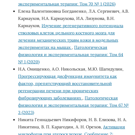
экспериментальная терапия: Том 70 № 1 (2026)
Елена Валентиновна Богданенко, Л.А. Cеpгиевич, А.В.
Каpнауxов, Н.А. Каpнауxова, И.А. Лизунова, В.Н.
Каpнауxов,
Изучение регенеративного потенциала
стволовых клеток цельного костного мозга для
лечения механических травм кожи в модельных
экспериментах на мышах
,
Патологическая
физиология и экспериментальная терапия: Том 64
№ 1 (2020)
Н.А. Онищенко, А.О. Никольская, М.Ю. Шагидулин,
Прогрессирующая дисфункция иммунитета как
фактор, препятствующий восстановительной
регенерации печени при хронических
фиброзирующих заболеваниях
,
Патологическая
физиология и экспериментальная терапия: Том 67 №
3 (2023)
Никита Геннадьевич Никифоров, Н. В. Елизова, Н. А.
Никитина, В. П. Карагодин, А. Н. Орехов,
Активация
макрофагов при атеросклерозе. Сообщение 2: