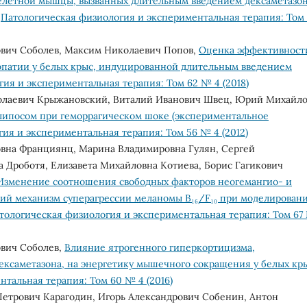
елетной мышцы, вызванных длительным введением дексаметазон
,
Патологическая физиология и экспериментальная терапия: Том
ович Соболев, Максим Николаевич Попов,
Оценка эффективност
опатии у белых крыс, индуцированной длительным введением
ия и экспериментальная терапия: Том 62 № 4 (2018)
колаевич Крыжановский, Виталий Иванович Швец, Юрий Михайл
липосом при геморрагическом шоке (экспериментальное
ия и экспериментальная терапия: Том 56 № 4 (2012)
овна Франциянц, Марина Владимировна Гулян, Сергей
 Дроботя, Елизавета Михайловна Котиева, Борис Гагикович
Изменение соотношения свободных факторов неогемангио- и
ий механизм суперагрессии меланомы В₁₆/F₁₀ при моделирован
тологическая физиология и экспериментальная терапия: Том 67
ович Соболев,
Влияние ятрогенного гиперкортицизма,
ксаметазона, на энергетику мышечного сокращения у белых кр
тальная терапия: Том 60 № 4 (2016)
етрович Карагодин, Игорь Александрович Собенин, Антон