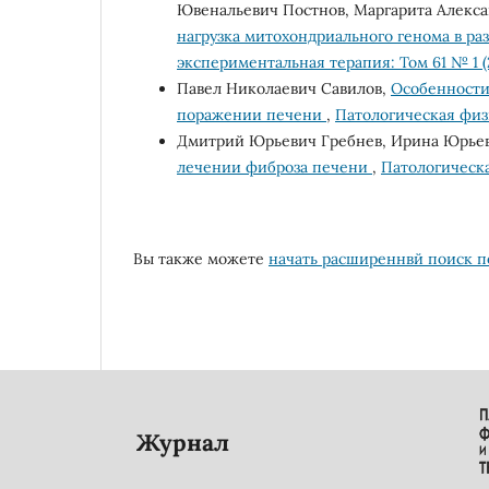
Ювенальевич Постнов, Маргарита Алекса
нагрузка митохондриального генома в ра
экспериментальная терапия: Том 61 № 1 (
Павел Николаевич Савилов,
Особенности
поражении печени
,
Патологическая физ
Дмитрий Юрьевич Гребнев, Ирина Юрьев
лечении фиброза печени
,
Патологическа
Вы также можете
начать расширеннвй поиск п
Журнал