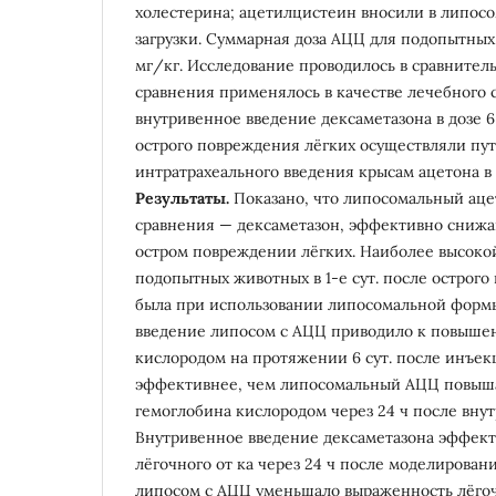
холестерина; ацетилцистеин вносили в липосо
загрузки. Суммарная доза АЦЦ для подопытных
мг/кг. Исследование проводилось в сравнитель
сравнения применялось в качестве лечебного 
внутривенное введение дексаметазона в дозе 
острого повреждения лёгких осуществляли пу
интратрахеального введения крысам ацетона в д
Результаты.
Показано, что липосомальный аце
сравнения — дексаметазон, эффективно снижа
остром повреждении лёгких. Наиболее высоко
подопытных животных в 1-е сут. после острог
была при использовании липосомальной форм
введение липосом с АЦЦ приводило к повыше
кислородом на протяжении 6 сут. после инъек
эффективнее, чем липосомальный АЦЦ повыш
гемоглобина кислородом через 24 ч после вну
Внутривенное введение дексаметазона эффект
лёгочного от ка через 24 ч после моделирован
липосом с АЦЦ уменьшало выраженность лёгочн