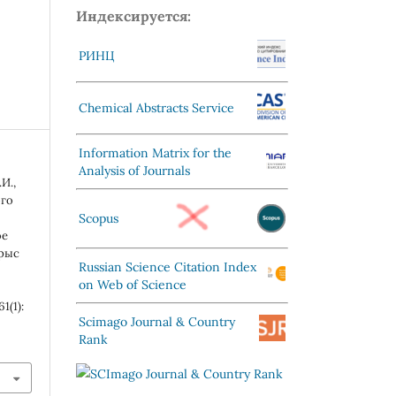
Индексируется:
РИНЦ
Chemical Abstracts Service
Information Matrix for the
Analysis of Journals
И.,
ого
Scopus
ое
крыс
Russian Science Citation Index
on Web of Science
61(1):
Scimago Journal & Country
Rank