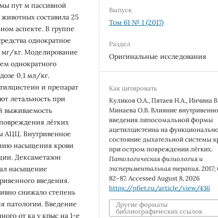
мы пут м пассивной
Выпуск
 животных составила 25
Том 61 № 1 (2017)
ном аспекте. В группе
средства однократное
Раздел
6 мг/кг. Моделирование
Оригинальные исследования
тем однократного
озе 0,1 мл/кг.
тилцистеин и препарат
Как цитировать
ют летальность при
Куликов О.А., Пятаев Н.А., Инчина В.
й выживаемость
Минаева О.В. Влияние внутривенн
введения липосомальной формы
о повреждения лёгких
ацетилцистеина на функциональн
ы АЦЦ. Внутривенное
состояние дыхательной системы 
нию насыщения крови
при остром повреждении лёгких.
ции. Дексаметазон
Патологическая физиология и
ал насыщение
экспериментальная терапия
. 2017; 
82–87. Accessed August 8, 2026
тривенного введения.
https://pfiet.ru/article/view/436
ивно снижало степень
ия патологии. Введение
Другие форматы
библиографических ссылок
ого от ка у крыс на 1-е