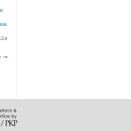
 и
ном
-3 в
е