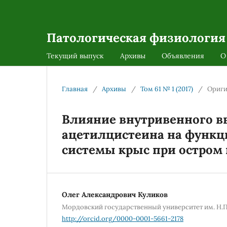
Патологическая физиология
Текущий выпуск
Архивы
Объявления
О
Главная
/
Архивы
/
Том 61 № 1 (2017)
/
Ориги
Влияние внутривенного 
ацетилцистеина на функц
системы крыс при остром
Олег Александрович Куликов
Мордовский государственный университет им. Н.П
http://orcid.org/0000-0001-5661-2178