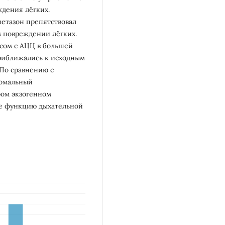
ждения лёгких.
етазон препятствовал
ом повреждении лёгких.
сом с АЦЦ в большей
приближались к исходным
По сравнению с
сомальный
ром экзогенном
ее функцию дыхательной