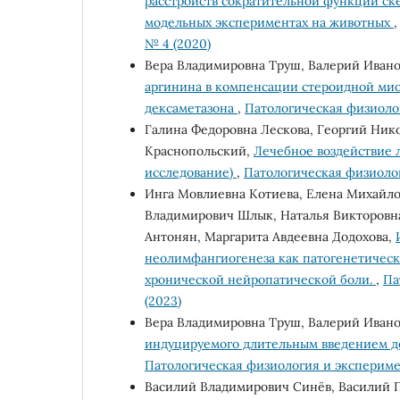
расстройств сократительной функции ск
модельных экспериментах на животных
№ 4 (2020)
Вера Владимировна Труш, Валерий Иван
аргинина в компенсации стероидной ми
дексаметазона
,
Патологическая физиолог
Галина Федоровна Лескова, Георгий Ни
Краснопольский,
Лечебное воздействие 
исследование)
,
Патологическая физиолог
Инга Мовлиевна Котиева, Елена Михайл
Владимирович Шлык, Наталья Викторовна
Антонян, Маргарита Авдеевна Додохова,
неолимфангиогенеза как патогенетическ
хронической нейропатической боли.
,
Па
(2023)
Вера Владимировна Труш, Валерий Иван
индуцируемого длительным введением де
Патологическая физиология и эксперимен
Василий Владимирович Синёв, Василий П