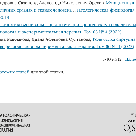
ндровна Сазонова, Александр Николаевич Орехов,
Мутационная
зличных органах и тканях человека
,
Патологическая физиология
2017)
 кинетики мочевины в организме при хроническом воспалитель
иология и экспериментальная терапия: Том 66 № 4 (2022)
на Маклакова, Диана Аслямовна Султанова,
Роль белка сиртуина
я физиология и экспериментальная терапия: Том 66 № 4 (2022)
1-10 из 12
Дале
охожих статей
для этой статьи.