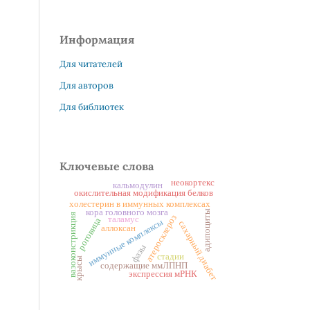
Информация
Для читателей
Для авторов
Для библиотек
Ключевые слова
неокортекс
кальмодулин
окислительная модификация белков
холестерин в иммунных комплексах
кора головного мозга
адипоциты
вазоконстрикция
атеросклероз
таламус
роговица
иммунные комплексы
сахарный диабет
аллоксан
фазы
стадии
крысы
содержащие ммЛПНП
экспрессия мРНК