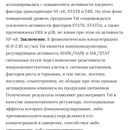
ассоциировалась с повышением активности ядерного
фактора транскрипции NF-κB, STAT6 и ERK. На этом фоне
повышенный уровень продукции Тα1 сопровождался
усилением активности факторов STAT6, STAT5A, а также
протеинкиназ ERK и р38, не влияя при этом на активность
NF-κB.
Заключение.
В физиологических концентрациях
(0,9‒2,85 пг/мл) Тα1 является иммуномодулятором,
регулирующим активность MAPK/SAPK и JAK/STAT
сигнальных путей через изменение реактивности
иммунокомпетентных клеток к сигналам цитокинов,
факторов роста и гормонам, в том числе, лептину,
инсулину, соматотропину, не обладая при этом прямым
активирующим влиянием на продукцию цитокинов.
Полученные результаты позволяют рассматривать Тα1 в
качестве иммунотропного регулятора, потенциальные
эффекты которого (иммуномодулирующие, либо
противовоспалительные) определяются его
концентрацией в сыворотке, способствуя либо
ограничению, либо прогрессированию