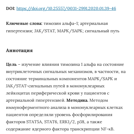
DOI:
https://doi.org/10.25557/0031-2991.2020.01.39-46
Ключевые слова:
тимозин альфа-1; артериальная
гипертензия; JAK/STAT, MAPK/SAPK; сигнальный путь
Аннотация
Цель
– изучение влияния тимозина 1 альфа на состояние
внутриклеточных сигнальных механизмов, в частности, на
состояние терминальных компонентов MAPK/SAPK и
JAK/STAT-сигнальных путей в мононуклеарных
лейкоцитах периферической крови у пациентов с
артериальной гипертензией.
Методика.
Методом
иммуноферментного анализа в мононуклеарных клетках
пациентов определяли уровень фосфорилирования
факторов STAT5A, STAT6, ERK1/2, p38, а также
содержание ядерного фактора транскрипции NF-κB.