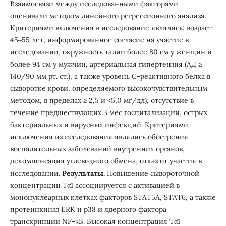
Взаимосвязи между исследованными факторами
оценивали методом линейного регрессионного анализа.
Критериями включения в исследование являлись: возраст
45‒55 лет, информированное согласие на участие в
исследовании, окружность талии более 80 см у женщин и
более 94 см у мужчин, артериальная гипертензия (АД ≥
140/90 мм рт. ст.), а также уровень С-реактивного белка в
сыворотке крови, определяемого высокочувствительным
методом, в пределах ≥ 2,5 и <5,0 мг/дл), отсутствие в
течение предшествующих 3 мес госпитализации, острых
бактериальных и вирусных инфекций. Критериями
исключения из исследования являлись обострения
воспалительных заболеваний внутренних органов,
декомпенсация углеводного обмена, отказ от участия в
исследовании.
Результаты.
Повышение сывороточной
концентрации Тα1 ассоциируется с активацией в
мононуклеарных клетках факторов STAT5A, STAT6, а также
протеинкиназ ERK и p38 и ядерного фактора
транскрипции NF-κB. Высокая концентрация Тα1