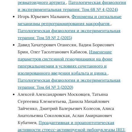
ревматоидного артрита
,
Патологическая физиология
и экспериментальная терапия: Том 68 № 4 (2024)
Игорь Юрьевич Малышев,
Феномены и сигнальные
механизмы репрограммирования макрофагов
,
Патологическая физиология и экспериментальная
терапия: Том 59 № 2 (2015)
Давид Хачатурович Оганесян, Вадим Борисович
Брин, Олег Тасолтанович Кабисов,
Изменение
параметров системной гемодинамики на фоне
гиперкальциемии в условиях сочетанного и
изолированного введения кобальта и цинка
,
Патологическая физиология и экспериментальная
терапия: Том 64 № 3 (2020)
Алексей Александрович Московцев, Татьяна
Сергеевна Клементьева, Данила Михайлович
Зайченко, Дмитрий Валерьевич Колесов, Алиса
Анатольевна Соколовская, Аслан Амирханович
Кубатиев,
Проадаптивная и проапоптотическая
активности стресс-активируемой рибонуклеазы IRE1: