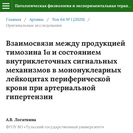
Патологическая физиология и экспериментальная терапия
Главная
/
Архивы
/
Том 64 № 1 (2020)
/
Оригинальные исследования
Взаимосвязи между продукцией
тимозина 1α и состоянием
внутриклеточных сигнальных
механизмов в мононуклеарных
лейкоцитах периферической
крови при артериальной
гипертензии
А.В. Логаткина
ФГОУ ВО «Тульский государственный университет»