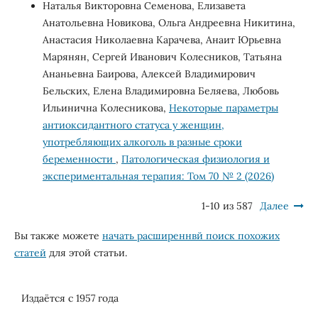
Наталья Викторовна Семенова, Елизавета
Анатольевна Новикова, Ольга Андреевна Никитина,
Анастасия Николаевна Карачева, Анаит Юрьевна
Марянян, Сергей Иванович Колесников, Татьяна
Ананьевна Баирова, Алексей Владимирович
Бельских, Елена Владимировна Беляева, Любовь
Ильинична Колесникова,
Некоторые параметры
антиоксидантного статуса у женщин,
употребляющих алкоголь в разные сроки
беременности
,
Патологическая физиология и
экспериментальная терапия: Том 70 № 2 (2026)
1-10 из 587
Далее
Вы также можете
начать расширеннвй поиск похожих
статей
для этой статьи.
Издаётся с 1957 года