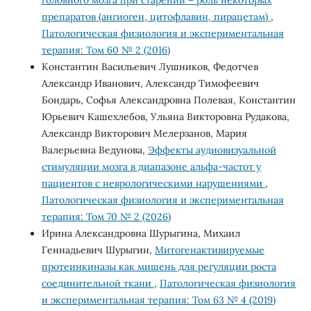
головного мозга при старении – роль некоторых
препаратов (ангиоген, цитофлавин, пирацетам)
,
Патологическая физиология и экспериментальная
терапия: Том 60 № 2 (2016)
Константин Васильевич Лушников, Федотчев
Александр Иванович, Александр Тимофеевич
Бондарь, Софья Александровна Полевая, Константин
Юрьевич Кашехлебов, Ульяна Викторовна Рудакова,
Александр Викторович Мелерзанов, Мария
Валерьевна Ведунова,
Эффекты аудиовизуальной
стимуляции мозга в диапазоне альфа-частот у
пациентов с неврологическими нарушениями
,
Патологическая физиология и экспериментальная
терапия: Том 70 № 2 (2026)
Ирина Александровна Шурыгина, Михаил
Геннадьевич Шурыгин,
Митогенактивируемые
протеинкиназы как мишень для регуляции роста
соединительной ткани
,
Патологическая физиология
и экспериментальная терапия: Том 63 № 4 (2019)