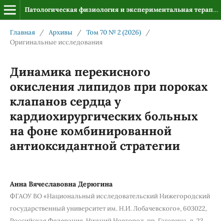
Патологическая физиология и экспериментальная терапия
Главная
/
Архивы
/
Том 70 № 2 (2026)
/
Оригинальные исследования
Динамика перекисного
окисления липидов при пороках
клапанов сердца у
кардиохирургических больных
на фоне комбинированной
антиоксидантной стратегии
Анна Вячеславовна Дерюгина
ФГАОУ ВО «Национальный исследовательский Нижегородский
государственный университет им. Н.И. Лобачевского», 603022,
Российская Федерация, Нижний Новгород, пр. Гагарина, д. 23