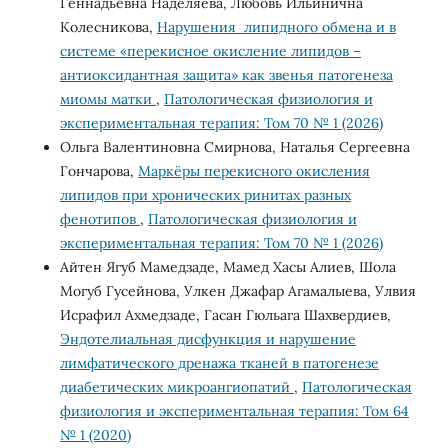
Геннадьевна Наделяева, Любовь Ильинична
Колесникова,
Нарушения липидного обмена и в
системе «перекисное окисление липидов –
антиоксидантная защита» как звенья патогенеза
миомы матки
,
Патологическая физиология и
экспериментальная терапия: Том 70 № 1 (2026)
Ольга Валентиновна Смирнова, Наталья Сергеевна
Гончарова,
Маркёры перекисного окисления
липидов при хронических ринитах разных
фенотипов
,
Патологическая физиология и
экспериментальная терапия: Том 70 № 1 (2026)
Айтен Ягуб Мамедзаде, Мамед Хасы Алиев, Шола
Могуб Гусейнова, Улкен Джафар Агамалыева, Улвия
Исрафил Ахмедзаде, Гасан Гюльага Шахвердиев,
Эндотелиальная дисфункция и нарушение
лимфатического дренажа тканей в патогенезе
диабетических микроангиопатий
,
Патологическая
физиология и экспериментальная терапия: Том 64
№ 1 (2020)