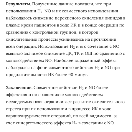
Результаты.
Полученные данные показали, что при
использовании Н
NO и их совместного использования
2,
наблюдалось снижение перекисного окисления липидов в
плазме крови пациентов в ходе ИК и в конце операции по
сравнению с контрольной группой, в которой
окислительные процессы усиливались на протяжении
всей операции. Использование Н
и его сочетание с NO
2
выявило значимое снижение ДК, ТК и ОШ по сравнению с
моновоздействием NO. Наиболее выраженный эффект
наблюдался на фоне совместного действия Н
и NO при
2
продолжительности ИК более 90 минут.
Заключение.
Совместное действие Н
и NO более
2
эффективно по сравнению с моновоздействием
исследуемых газов ограничивает развитие окислительного
стресса при их использовании в процессе ИК в ходе
кардиохирургических операций, по всей видимости, за
счет синергетического эффекта H
в сочетании с NO.
2