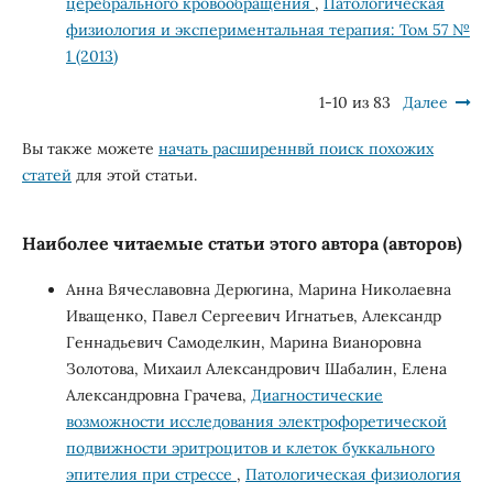
церебрального кровообращения
,
Патологическая
физиология и экспериментальная терапия: Том 57 №
1 (2013)
1-10 из 83
Далее
Вы также можете
начать расширеннвй поиск похожих
статей
для этой статьи.
Наиболее читаемые статьи этого автора (авторов)
Анна Вячеславовна Дерюгина, Марина Николаевна
Иващенко, Павел Сергеевич Игнатьев, Александр
Геннадьевич Самоделкин, Марина Вианоровна
Золотова, Михаил Александрович Шабалин, Елена
Александровна Грачева,
Диагностические
возможности исследования электрофоретической
подвижности эритроцитов и клеток буккального
эпителия при стрессе
,
Патологическая физиология