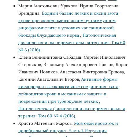
Мария Анатольевна Уракова, Ирина Георгиевна
Брындина,
Водный баланс легких и оксид азота
крови при экспериментальном аутоиммунном
энцефаломиелите в условиях капсаициновой
блокады блуждающего нерва
,
Патологическая
физиология и экспериментальная терапия: Том 60
№ 3 (2016)
Елена Венидиктовна Сабадаш, Сергей Николаевич
Скорняков, Владимир Александрович Павлов, Борис
Иванович Новиков, Анастасия Викторовна Ершова,
Евгений Анатольевич Егоров,
Активные формы
кислорода и высокоактивные соединения азота
лейкоцитов крови в механизмах защиты и
повреждения при туберкулезе легких
,
Патологическая физиология и экспериментальная
терапия: Том 60 № 4 (2016)
Христо Матеевич Марков,
Мозговой кровоток и
церебральный инсульт. Часть 1. Регуляция