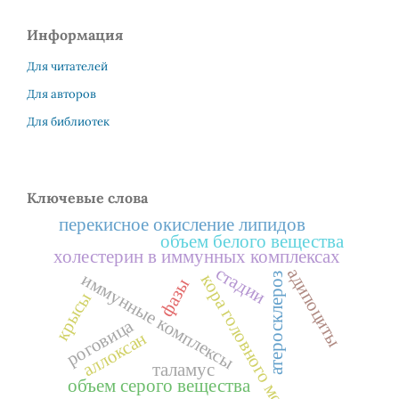
Информация
Для читателей
Для авторов
Для библиотек
Ключевые слова
перекисное окисление липидов
объем белого вещества
холестерин в иммунных комплексах
стадии
адипоциты
иммунные комплексы
атеросклероз
кора головного мозга
фазы
крысы
роговица
аллоксан
таламус
объем серого вещества