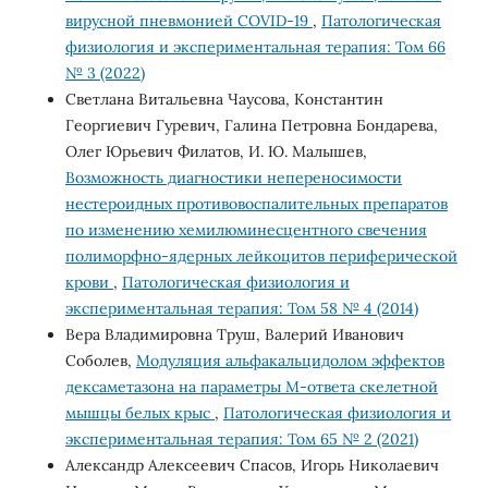
вирусной пневмонией COVID-19
,
Патологическая
физиология и экспериментальная терапия: Том 66
№ 3 (2022)
Светлана Витальевна Чаусова, Константин
Георгиевич Гуревич, Галина Петровна Бондарева,
Олег Юрьевич Филатов, И. Ю. Малышев,
Возможность диагностики непереносимости
нестероидных противовоспалительных препаратов
по изменению хемилюминесцентного свечения
полиморфно-ядерных лейкоцитов периферической
крови
,
Патологическая физиология и
экспериментальная терапия: Том 58 № 4 (2014)
Вера Владимировна Труш, Валерий Иванович
Соболев,
Модуляция альфакальцидолом эффектов
дексаметазона на параметры М-ответа скелетной
мышцы белых крыс
,
Патологическая физиология и
экспериментальная терапия: Том 65 № 2 (2021)
Александр Алексеевич Спасов, Игорь Николаевич