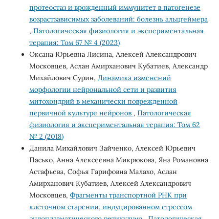
протеостаз и врожденный иммунитет в патогенезе
возрастзависимых заболеваний: болезнь альцгеймера
,
Патологическая физиология и экспериментальная
терапия: Том 67 № 4 (2023)
Оксана Юрьевна Лисина, Алексей Александрович
Московцев, Аслан Амирханович Кубатиев, Александр
Михайлович Сурин,
Динамика изменений
морфологии нейрональной сети и развития
митохондрий в механически поврежденной
первичной культуре нейронов
,
Патологическая
физиология и экспериментальная терапия: Том 62
№ 2 (2018)
Данила Михайлович Зайченко, Алексей Юрьевич
Пасько, Анна Алексеевна Микрюкова, Яна Романовна
Астафьева, Софья Гарифовна Малахо, Аслан
Амирханович Кубатиев, Алексей Александрович
Московцев,
Фрагменты транспортной РНК при
клеточном старении, индуцированном стрессом
эндоплазматического ретикулума
,
Патологическая