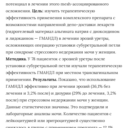
потенциал в лечении этого mesh-ассоциированного
осложнения.
Цель:
изучить терапевтическую
эффективность применения комплексного препарата с
возможностями направленной депо-доставки лекарств
(гидрогелевый материал альгината натрия с диоксидином
и лидокаином — ГМАНДЛ) в лечении эрозий уретры,
осложняющих операцию установки субуретральной петли
при синдроме стрессового недержания мочи у женщин.
Методика.
У 78 пациенток с эрозией уретры после
установки субуретральной петли изучали терапевтическую
эффективность ГМАНДЛ при местном трансвагинальном
применении.
Результаты.
Показано, что использование
ГАМНДЛ эффективно при лечении эрозий (36,1% без
лечения и 3,2% после) и дизурии (29% до лечения, 3,2%
после) при стрессовом недержании мочи у женщин.
Данные статистически значимы. Это подтвердили и
лабораторные анализы мочи. Количество пациентов с
лейкоцитурией или эритроцитурией существенно
снижалось в группе с применением препарата — 12,1%