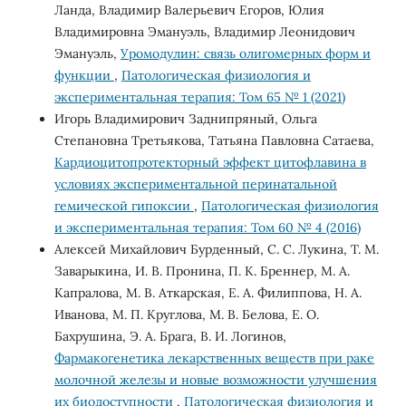
Ланда, Владимир Валерьевич Егоров, Юлия
Владимировна Эмануэль, Владимир Леонидович
Эмануэль,
Уромодулин: связь олигомерных форм и
функции
,
Патологическая физиология и
экспериментальная терапия: Том 65 № 1 (2021)
Игорь Владимирович Заднипряный, Ольга
Степановна Третьякова, Татьяна Павловна Сатаева,
Кардиоцитопротекторный эффект цитофлавина в
условиях экспериментальной перинатальной
гемической гипоксии
,
Патологическая физиология
и экспериментальная терапия: Том 60 № 4 (2016)
Алексей Михайлович Бурденный, С. С. Лукина, Т. М.
Заварыкина, И. В. Пронина, П. К. Бреннер, М. А.
Капралова, М. В. Аткарская, Е. А. Филиппова, Н. А.
Иванова, М. П. Круглова, М. В. Белова, Е. О.
Бахрушина, Э. А. Брага, В. И. Логинов,
Фармакогенетика лекарственных веществ при раке
молочной железы и новые возможности улучшения
их биодоступности
,
Патологическая физиология и