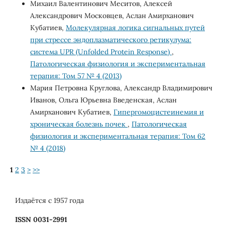
Михаил Валентинович Меситов, Алексей
Александрович Московцев, Аслан Амирханович
Кубатиев,
Молекулярная логика сигнальных путей
при стрессе эндоплазматического ретикулума:
система UPR (Unfolded Protein Response)
,
Патологическая физиология и экспериментальная
терапия: Том 57 № 4 (2013)
Мария Петровна Круглова, Александр Владимирович
Иванов, Ольга Юрьевна Введенская, Аслан
Амирханович Кубатиев,
Гипергомоцистеинемия и
хроническая болезнь почек
,
Патологическая
физиология и экспериментальная терапия: Том 62
№ 4 (2018)
1
2
3
>
>>
Издаётся с 1957 года
ISSN 0031-2991