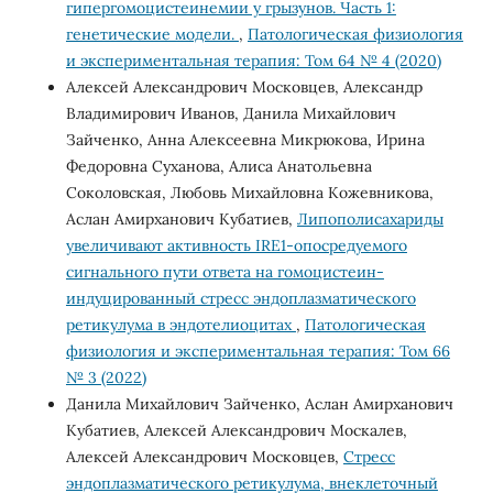
гипергомоцистеинемии у грызунов. Часть 1:
генетические модели.
,
Патологическая физиология
и экспериментальная терапия: Том 64 № 4 (2020)
Алексей Александрович Московцев, Александр
Владимирович Иванов, Данила Михайлович
Зайченко, Анна Алексеевна Микрюкова, Ирина
Федоровна Суханова, Алиса Анатольевна
Соколовская, Любовь Михайловна Кожевникова,
Аслан Амирханович Кубатиев,
Липополисахариды
увеличивают активность IRE1-опосредуемого
сигнального пути ответа на гомоцистеин-
индуцированный стресс эндоплазматического
ретикулума в эндотелиоцитах
,
Патологическая
физиология и экспериментальная терапия: Том 66
№ 3 (2022)
Данила Михайлович Зайченко, Аслан Амирханович
Кубатиев, Алексей Александрович Москалев,
Алексей Александрович Московцев,
Cтресс
эндоплазматического ретикулума, внеклеточный