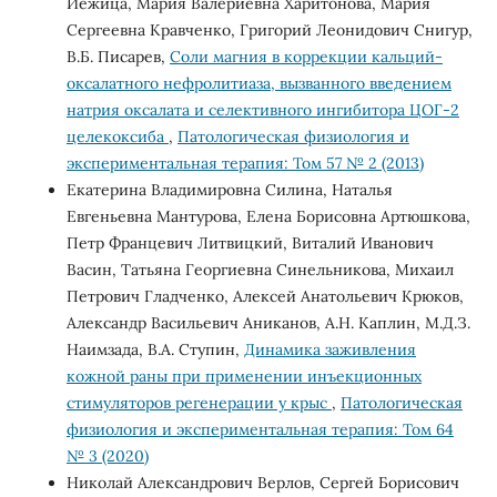
Иежица, Мария Валериевна Харитонова, Мария
Сергеевна Кравченко, Григорий Леонидович Снигур,
В.Б. Писарев,
Соли магния в коррекции кальций-
оксалатного нефролитиаза, вызванного введением
натрия оксалата и селективного ингибитора ЦОГ-2
целекоксиба
,
Патологическая физиология и
экспериментальная терапия: Том 57 № 2 (2013)
Екатерина Владимировна Силина, Наталья
Евгеньевна Мантурова, Елена Борисовна Артюшкова,
Петр Францевич Литвицкий, Виталий Иванович
Васин, Татьяна Георгиевна Синельникова, Михаил
Петрович Гладченко, Алексей Анатольевич Крюков,
Александр Васильевич Аниканов, А.Н. Kaплин, М.Д.З.
Наимзада, В.А. Ступин,
Динамика заживления
кожной раны при применении инъекционных
стимуляторов регенерации у крыс
,
Патологическая
физиология и экспериментальная терапия: Том 64
№ 3 (2020)
Николай Александрович Верлов, Сергей Борисович