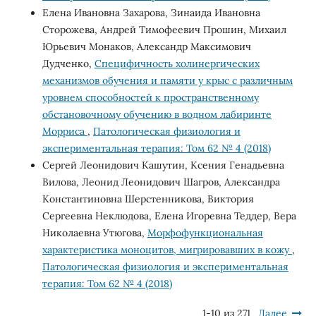
Елена Ивановна Захарова, Зинаида Ивановна
Сторожева, Андрей Тимофеевич Прошин, Михаил
Юрьевич Монаков, Александр Максимович
Дудченко,
Специфичность холинергических
механизмов обучения и памяти у крыс с различным
уровнем способностей к пространственному
обстановочному обучению в водном лабиринте
Морриса
,
Патологическая физиология и
экспериментальная терапия: Том 62 № 4 (2018)
Сергей Леонидович Кашутин, Ксения Генадьевна
Вилова, Леонид Леонидович Шагров, Александра
Константиновна Шерстенникова, Виктория
Сергеевна Неклюдова, Елена Игоревна Теддер, Вера
Николаевна Утюгова,
Морфофункциональная
характеристика моноцитов, мигрировавших в кожу
,
Патологическая физиология и экспериментальная
терапия: Том 62 № 4 (2018)
1-10 из 271
Далее