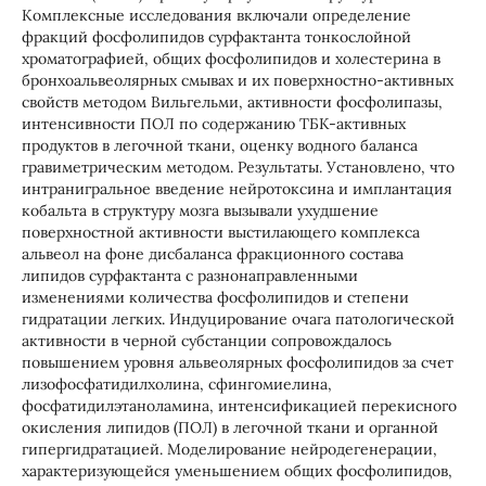
Комплексные исследования включали определение
фракций фосфолипидов сурфактанта тонкослойной
хроматографией, общих фосфолипидов и холестерина в
бронхоальвеолярных смывах и их поверхностно-активных
свойств методом Вильгельми, активности фосфолипазы,
интенсивности ПОЛ по содержанию ТБК-активных
продуктов в легочной ткани, оценку водного баланса
гравиметрическим методом. Результаты. Установлено, что
интранигральное введение нейротоксина и имплантация
кобальта в структуру мозга вызывали ухудшение
поверхностной активности выстилающего комплекса
альвеол на фоне дисбаланса фракционного состава
липидов сурфактанта с разнонаправленными
изменениями количества фосфолипидов и степени
гидратации легких. Индуцирование очага патологической
активности в черной субстанции сопровождалось
повышением уровня альвеолярных фосфолипидов за счет
лизофосфатидилхолина, сфингомиелина,
фосфатидилэтаноламина, интенсификацией перекисного
окисления липидов (ПОЛ) в легочной ткани и органной
гипергидратацией. Моделирование нейродегенерации,
характеризующейся уменьшением общих фосфолипидов,