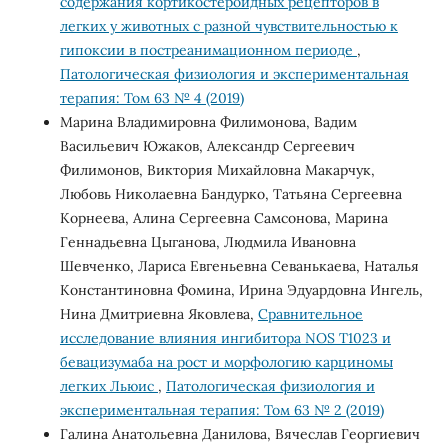
содержания кортикостероидных рецепторов в
легких у животных с разной чувствительностью к
гипоксии в постреанимационном периоде
,
Патологическая физиология и экспериментальная
терапия: Том 63 № 4 (2019)
Марина Владимировна Филимонова, Вадим
Васильевич Южаков, Александр Сергеевич
Филимонов, Виктория Михайловна Макарчук,
Любовь Николаевна Бандурко, Татьяна Сергеевна
Корнеева, Алина Сергеевна Самсонова, Марина
Геннадьевна Цыганова, Людмила Ивановна
Шевченко, Лариса Евгеньевна Севанькаева, Наталья
Константиновна Фомина, Ирина Эдуардовна Ингель,
Нина Дмитриевна Яковлева,
Сравнительное
исследование влияния ингибитора NOS T1023 и
бевацизумаба на рост и морфологию карциномы
легких Льюис
,
Патологическая физиология и
экспериментальная терапия: Том 63 № 2 (2019)
Галина Анатольевна Данилова, Вячеслав Георгиевич