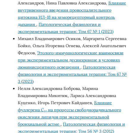
Александров, Нина Павловна Александрова,
Влияние
внутривенного введения провоспалительного
цитокина ИЛ-1β на хеморецепторный контроль
дыхания
,
Патологическая физиология и
экспериментальная терапия: Том 67 № 1 (2023)
Михаил Владимирович Осиков, Маргарита Сергеевна
Бойко, Ольга Игоревна Огнева, Алексей Анатольевич
Федосов,
Этолого-иммуннологические взаимосвязи
при экспериментальном десинхронозе в условиях
люминисцентного освещения
,
Патологическая
физиология и экспериментальная терапия: Том 67 №
3 (2023)
Нелля Александровна Боброва, Марина
Владимировна Микитюк, Лариса Александровна
Куценко, Игорь Петрович Кайдашев,
Влияние
фуллерена С₆₀ на процессы свободнорадикального
окисления липидов при экспериментальной
бронхиальной астме
,
Патологическая физиология и
экспериментальная терапия: Том 56 № 3 (2012)