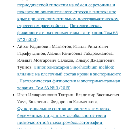
периодической гипоксии на обмен серотонина и
показатели окислительного стресса в гиппокампе
крыс при экспериментальном посттравматическом
стрессовом расстройстве
,
Патологическая
физиология и экспериментальная терапия: Том 65
№ 3 (2021)
Айрат Радикович Мавзютов, Равиль Ринатович
Гарафутдинов, Азалия Ранисовна Габдрахманова,
Ильшат Мозгарович Салахов, Ильдус Джадитович
Тупиев,
Липополисахарид Sinorhizobium meliloti:
влияние на клеточный состав крови в эксперименте
,
Патологическая физиология и экспериментальная
терапия: Том 63 № 3 (2019)
Иван Илларионович Тютрин, Владимир Васильевич
Удут, Валентина Федоровна Клименкова,
Функциональное состояние системы гемостаза
беременных, по данным «глобального» теста
низкочастотной пьезотромбоэластографии
,