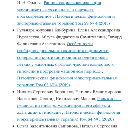
И. Н. Орлова,
Ранняя социальная изоляция
увеличивает агрессивность и нарушает
кратковременное
,
Патологическая физиология и
экспериментальная терапия: Том 59 № 4 (2015)
Гульнара Анузовна Байбурина, Елена Александровна
Нургалеева, Айгуль Фидратовна Самигуллина, Эдуард
Феликсович Аглетдинов,
Особенности
свободнорадикального окисления и динамики
содержания кортикостероидных рецепторов в
легких у животных с разной чувствительностью к
гипоксии в постреанимационном периоде
,
Патологическая физиология и экспериментальная
терапия: Том 63 № 4 (2019)
Никита Сергеевич Воронков, Наталия Владимировна
Нарыжная, Леонид Николаевич Маслов,
Роль киназ в
реализации инфаркт-лимитирующего эффекта
адаптации к гипоксии
,
Патологическая физиология
и экспериментальная терапия: Том 64 № 1 (2020)
Ольга Валентиновна Смирнова, Наталья Сергеевна