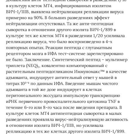
в культуру клеток МТ4, инфицированных изолятом
ВИЧ-1/IIIB, выявлена нейтрализация репликации вируса
примерно на 90%. В больших разведениях эффект
нейтрализации отсутствовал. Та же анти-пептидная
сыворотка в отношении другого изолята ВИЧ-1/899 в
культуре тех же клеток МТ4 в разведении 1/20 усиливала
репликацию вируса, что было воспроизведено в 4-х
повторных опытах. Реакции пептида с глутаматным
рецептором мозга в ИФА тест-системе зарегистрировано
не было. Заключение. Синтетический пептид – мультимер
триплета (NEQ)₅, ковалентно конъюгированный с
растительным пептидогликаном Иммуномакс™ в качестве
адъюванта, индуцирует антительный ответ у мышей в
титрах 10⁵⁻⁶ по данным ИФА. Введение мышам чистого
адъюванта в той же дозе индуцирует в клетках
перитонеального экссудата импульсную транскрипцию
иРНК первичного провоспалительного цитокина TNF в
течение 6-го или 8-го часа после введения препарата. В
культуре клеток МТ4 антипептидная сыворотка в малых
разведениях проявляла вирус-нейтрализующую активность
в отношении изолята ВИЧ-1/IIIB, но усиливала
репликацию в тех же клетках другого изолята ВИЧ-1/899.