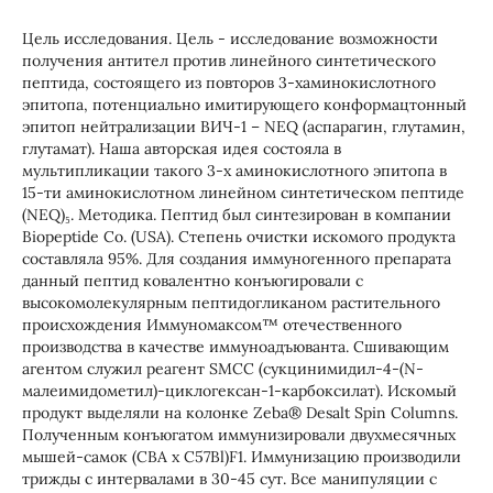
Цель исследования. Цель - исследование возможности
получения антител против линейного синтетического
пептида, состоящего из повторов 3-хаминокислотного
эпитопа, потенциально имитирующего конформацтонный
эпитоп нейтрализации ВИЧ-1 – NEQ (аспарагин, глутамин,
глутамат). Наша авторская идея состояла в
мультипликации такого 3-х аминокислотного эпитопа в
15-ти аминокислотном линейном синтетическом пептиде
(NEQ)₅. Методика. Пептид был синтезирован в компании
Biopeptide Co. (USA). Степень очистки искомого продукта
составляла 95%. Для создания иммуногенного препарата
данный пептид ковалентно конъюгировали с
высокомолекулярным пептидогликаном растительного
происхождения Иммуномаксом™ отечественного
производства в качестве иммуноадъюванта. Сшивающим
агентом служил реагент SMCC (сукцинимидил-4-(N-
малеимидометил)-циклогексан-1-карбоксилат). Искомый
продукт выделяли на колонке Zeba® Desalt Spin Columns.
Полученным конъюгатом иммунизировали двухмесячных
мышей-самок (CBA x C57Bl)F1. Иммунизацию производили
трижды с интервалами в 30-45 сут. Все манипуляции с