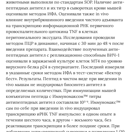
животными выполняли по стандартам SOP. Наличие анти-
пептидных антител и их титр в сыворотках крови мышей
оценивали методом ИФА. Оценивали также in vivo
влияние внутрибрюшинного введения чистого адъюванта
на транскрипцию информационной РНК первичного
провоспалительного цитокина TNF в клетках
перитонеального экссудата. Исследования проводили
методом ПЦР в динамике, начиная с 30 мин до 48 ч после
введения препарата. Взаимодействие полученных анти-
пептидных антител с репликационно способным ВИЧ-1
оценивали в заражаемой культуре клеток МТ4 по уровню
вирусного белка р24 в супернатанте. Последний измеряли
в указанные сроки методом ИФА в тест-системе «Вектор
бест». Результаты. Пептид в чистом виде при введении in
vivo мышам не индуцировал биосинтез антител в
определяемых количествах. При иммунизации мышей
конъюгатом пептида с Иммуномаксом™ титры
антипептидных антител составляли 10⁵⁻⁶. Иммуномакс™
сам по себе при введении in vivo индуцировал
транскрипцию иРНК TNF импульсно: в одном опыте в
течении шестого часа, в другом – восьмого часа, без
реактивации транскрипции в более поздние сроки. При
добавлении анти-пептидной сыворотки в разведении 1/10