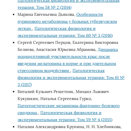
Патологическая физиология и экспериментальная
терапия: Том 58 № 2 (2014)
Марина Евгеньевна Дьякова,
Особенности
пуринового метаболизма у больных туберкулезом
легких
,
Патологическая физиология и
экспериментальная терапия: Том 60 № 3 (2016)
Сергей Сергеевич Перцов, Екатерина Викторовна
Беляева, Анастасия Юрьевна Абрамова,
Динамика
ноцицептивной чувствительности крыс после
введения мелатонина в норме и при длительном
стрессорном воздействии
,
Патологическая
физиология и экспериментальная терапия: Том 61 №
3 (2017)
Виталий Кузьмич Решетняк, Михаил Львович
Кукушкин, Наталья Сергеевна Гурко,
Патогенетические механизмы фантомно-болевого
синдрома
,
Патологическая физиология и
экспериментальная терапия: Том 59 № 4 (2015)
Наталия Александровна Крупина, Н. Н. Хлебникова,