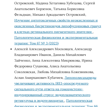
Островский, Мадина Хетаговна Хубецова, Сергей
Анатольевич Борзенок, Татьяна Борисовна
Фельдман, Михаил Аркадьевич Островский,
Изучение цитотоксичных свойств неокисленных и
окисленных бисретиноидов липофусциновых гранул
в клетках ретинального пигментного эпителия
,
Патологическая физиология и экспериментальная
терапия: Том 67 № 3 (2023)
Алексей Александрович Московцев, Александр
Владимирович Иванов, Данила Михайлович
Зайченко, Анна Алексеевна Микрюкова, Ирина
Федоровна Суханова, Алиса Анатольевна
Соколовская, Любовь Михайловна Кожевникова,
Аслан Амирханович Кубатиев,
Липополисахариды
увеличивают активность IRE1-опосредуемого
сигнального пути ответа на гомоцистеин-
индуцированный стресс эндоплазматического
ретикулума в эндотелиоцитах
,
Патологическая
физиология и экспериментальная терапия: Том 66