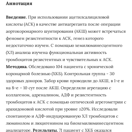
Аннотация
Введение.
При использовании ацетилсалициловой
кислоты (АСК) в качестве антиагреганта после операции
аортокоронарного шунтирования (АКШ) может встречаться
феномен резистентности к АСК, генез которого
недостаточно изучен. С помощью хемилюминесцентного
(ХЛ) анализа изучена функциональная активность
тромбоцитов резистентных и чувствительных к АСК.
Методика.
Обследовано 104 пациента с хронической
коронарной болезнью (ХКБ). Контрольная группа - 30
здоровых доноров. Забор крови проводили до АКШ, в 1-е и
на 8-е – 10 сут после АКШ. Определяли агрегацию с
коллагеном, адреналином, АДФ и резистентность
тромбоцитов к АСК с помощью оптической агрегометрии с
арахидоновой кислотой при уровне ≥20%. Исследовали
спонтанную и АДФ-индуцированную ХЛ тромбоцитов с
люминолом и люцигенином на биохемилюминесцентном
анализаторе.
Результаты.
71 пациент с ХКБ оказался