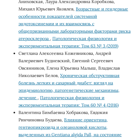
Аниховская, Лаура Александровна Коробкова,
Михаил Юрьевич Яковлев,
Возрастные и гендерные
особенности показателей системной
эндотоксинемии и их взаимосвязь с
общепризнанными лабораторными факторами риска
атеросклероза
,
Патологическая физиология и
экспериментальная терапия: Том 63 № 3 (2019)
Светлана Алексеевна Кожевникова, Андрей
Валериевич Будневский, Евгений Сергеевич
Овсянников, Елена Юрьевна Малыш, Владислав
Николаевич Белов,
Хроническая обструктивная
болезнь легких и сахарный диабет: взгляд на
эпидемиологию, патогенетические механизмы,
лечение
,
Патологическая физиология и
экспериментальная терапия: Том 60 № 4 (2016)
Валентина Бимбаевна Хобракова, Евдокия
Ринчиновна Будаева,
Влияние ориентина,
гентиопикрозида и олеаноловой кислоты,
выделенных из Gentiana algida Pall, на состояние