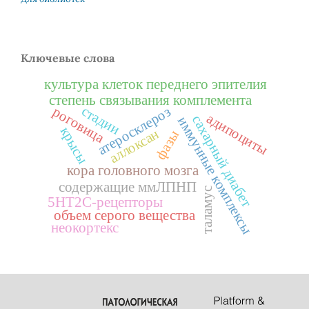
Ключевые слова
культура клеток переднего эпителия
степень связывания комплемента
стадии
роговица
атеросклероз
адипоциты
сахарный диабет
иммунные комплексы
крысы
аллоксан
фазы
кора головного мозга
содержащие ммЛПНП
таламус
5НТ2С-рецепторы
объем серого вещества
неокортекс