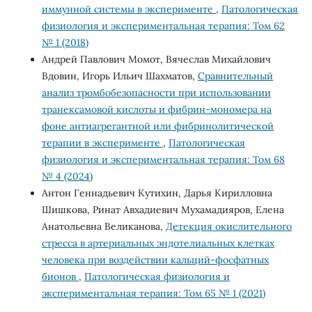
иммунной системы в эксперименте
,
Патологическая
физиология и экспериментальная терапия: Том 62
№ 1 (2018)
Андрей Павлович Момот, Вячеслав Михайлович
Вдовин, Игорь Ильич Шахматов,
Сравнительный
анализ тромбобезопасности при использовании
транексамовой кислоты и фибрин-мономера на
фоне антиагрегантной или фибринолитической
терапии в эксперименте
,
Патологическая
физиология и экспериментальная терапия: Том 68
№ 4 (2024)
Антон Геннадьевич Кутихин, Дарья Кирилловна
Шишкова, Ринат Авхадиевич Мухамадияров, Елена
Анатольевна Великанова,
Детекция окислительного
стресса в артериальных эндотелиальных клетках
человека при воздействии кальций-фосфатных
бионов
,
Патологическая физиология и
экспериментальная терапия: Том 65 № 1 (2021)