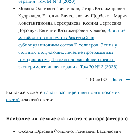
терапия: Том 64 № 3 (2020)
Михаил Олегович Пятченков, Игорь Владимирович
Кудрявцев, Евгений Вячеславович Щербаков, Мария
Константиновна Серебрякова, Ксения Сергеевна
Дорощук, Евгений Владимирович Крюков,
Влияние
метаболитов кишечных бактерий на
субпопуляционный состав T-хелперов 17 типа у
больных, получающих лечение программным
гемодиализом
,
Патологическая физиология и
экспериментальная терапия: Том 70 № 2 (2026)
1-10 из 975
Далее
Вы также можете
начать расширеннвй поиск похожих
статей
для этой статьи.
Наиболее читаемые статьи этого автора (авторов)
Оксана Юрьевна Фоменко, Геннадий Васильевич