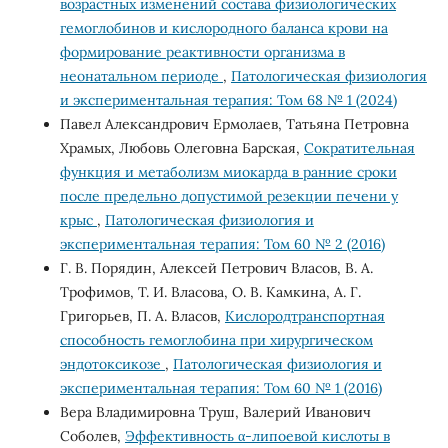
возрастных изменений состава физиологических
гемоглобинов и кислородного баланса крови на
формирование реактивности организма в
неонатальном периоде
,
Патологическая физиология
и экспериментальная терапия: Том 68 № 1 (2024)
Павел Александрович Ермолаев, Татьяна Петровна
Храмых, Любовь Олеговна Барская,
Сократительная
функция и метаболизм миокарда в ранние сроки
после предельно допустимой резекции печени у
крыс
,
Патологическая физиология и
экспериментальная терапия: Том 60 № 2 (2016)
Г. В. Порядин, Алексей Петрович Власов, В. А.
Трофимов, Т. И. Власова, О. В. Камкина, А. Г.
Григорьев, П. А. Власов,
Кислородтранспортная
способность гемоглобина при хирургическом
эндотоксикозе
,
Патологическая физиология и
экспериментальная терапия: Том 60 № 1 (2016)
Вера Владимировна Труш, Валерий Иванович
Соболев,
Эффективность α-липоевой кислоты в