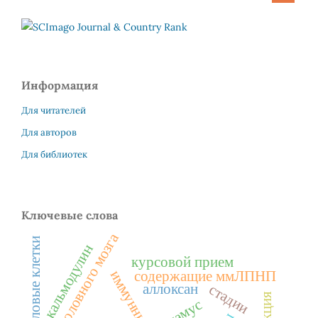
Информация
Для читателей
Для авторов
Для библиотек
Ключевые слова
кора головного мозга
стволовые клетки
кальмодулин
курсовой прием
содержащие ммЛПНП
аллоксан
стадии
таламус