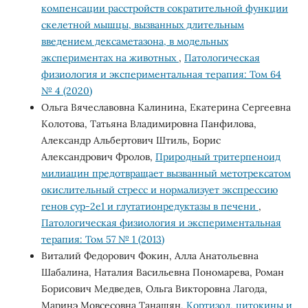
компенсации расстройств сократительной функции
скелетной мышцы, вызванных длительным
введением дексаметазона, в модельных
экспериментах на животных
,
Патологическая
физиология и экспериментальная терапия: Том 64
№ 4 (2020)
Ольга Вячеславовна Калинина, Екатерина Сергеевна
Колотова, Татьяна Владимировна Панфилова,
Александр Альбертович Штиль, Борис
Александрович Фролов,
Природный тритерпеноид
милиацин предотвращает вызванный метотрексатом
окислительный стресс и нормализует экспрессию
генов cyp-2e1 и глутатионредуктазы в печени
,
Патологическая физиология и экспериментальная
терапия: Том 57 № 1 (2013)
Виталий Федорович Фокин, Алла Анатольевна
Шабалина, Наталия Васильевна Пономарева, Роман
Борисович Медведев, Ольга Викторовна Лагода,
Маринэ Мовсесовна Танашян,
Кортизол, цитокины и