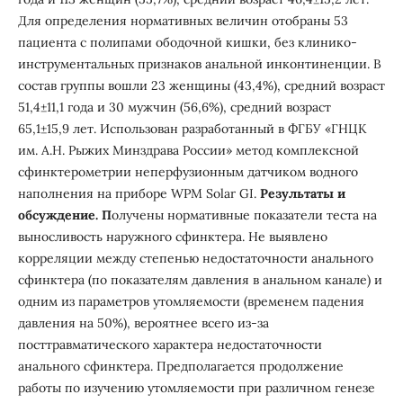
Для определения нормативных величин отобраны 53
пациента с полипами ободочной кишки, без клинико-
инструментальных признаков анальной инконтиненции. В
состав группы вошли 23 женщины (43,4%), средний возраст
51,4±11,1 года и 30 мужчин (56,6%), средний возраст
65,1±15,9 лет. Использован разработанный в ФГБУ «ГНЦК
им. А.Н. Рыжих Минздрава России» метод комплексной
сфинктерометрии неперфузионным датчиком водного
наполнения на приборе WPM Solar GI.
Результаты и
обсуждение. П
олучены нормативные показатели теста на
выносливость наружного сфинктера. Не выявлено
корреляции между степенью недостаточности анального
сфинктера (по показателям давления в анальном канале) и
одним из параметров утомляемости (временем падения
давления на 50%), вероятнее всего из-за
посттравматического характера недостаточности
анального сфинктера. Предполагается продолжение
работы по изучению утомляемости при различном генезе