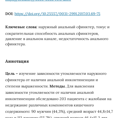
DOI:
https://doi.org/10.25557/0031-2991.2017.03.69-75
Ключевые слова:
наружный анальный сфинктер, тонус и
сократительная способность анальных сфинктеров,
давление в анальном канале, недостаточность анального
сфинктера.
Аннотация
Цель
–
изучение зависимости утомляемости наружного
сфинктера от наличия анальной инконтиненции и
степени выраженности.
Методы.
Для выяснения
зависимости утомляемости от наличия анальной
инконтиненции обследовано 203 пациента с жалобами на
недержание различных компонентов кишечного
содержимого: 90 мужчин (44,3%), средний возраст 44,8±14,7
года и 113 женщин (55,7%), средний возраст 46,4±15,2 лет.