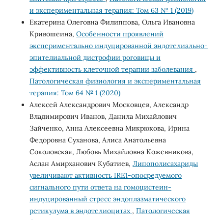
и экспериментальная терапия: Том 63 № 1 (2019)
Екатерина Олеговна Филиппова, Ольга Ивановна
Кривошеина,
Особенности проявлений
экспериментально индуцированной эндотелиально-
эпителиальной дистрофии роговицы и
эффективность клеточной терапии заболевания
,
Патологическая физиология и экспериментальная
терапия: Том 64 № 1 (2020)
Алексей Александрович Московцев, Александр
Владимирович Иванов, Данила Михайлович
Зайченко, Анна Алексеевна Микрюкова, Ирина
Федоровна Суханова, Алиса Анатольевна
Соколовская, Любовь Михайловна Кожевникова,
Аслан Амирханович Кубатиев,
Липополисахариды
увеличивают активность IRE1-опосредуемого
сигнального пути ответа на гомоцистеин-
индуцированный стресс эндоплазматического
ретикулума в эндотелиоцитах
,
Патологическая