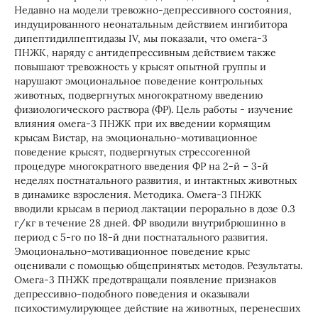
Недавно на модели тревожно-депрессивного состояния,
индуцированного неонатальным действием ингибитора
дипептидилпептидазы IV, мы показали, что омега-3
ПНЖК, наряду с антидепрессивным действием также
повышают тревожность у крысят опытной группы и
нарушают эмоциональное поведение контрольных
животных, подвергнутых многократному введению
физиологического раствора (ФР). Цель работы - изучение
влияния омега-3 ПНЖК при их введении кормящим
крысам Вистар, на эмоционально-мотивационное
поведение крысят, подвергнутых стрессогенной
процедуре многократного введения ФР на 2-й – 3-й
неделях постнатального развития, и интактных животных
в динамике взросления. Методика. Омега-3 ПНЖК
вводили крысам в период лактации перорально в дозе 0.3
г/кг в течение 28 дней. ФР вводили внутрибрюшинно в
период с 5-го по 18-й дни постнатального развития.
Эмоционально-мотивационное поведение крыс
оценивали с помощью общепринятых методов. Результаты.
Омега-3 ПНЖК предотвращали появление признаков
депрессивно-подобного поведения и оказывали
психостимулирующее действие на животных, перенесших