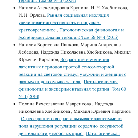
терапия: Том 68 № 3 (2024)
Наталия Александровна Крупина, Н. Н. Хлебникова,
И. Н. Орлова,
Ранняя социальная изоляция
увеличивает агрессивность и нарушает
кратковременное
,
Патологическая физиология и
экспериментальная терапия: Том 59 № 4 (2015)
Наталия Борисовна Панкова, Марина Андреевна
Лебедева, Надежда Николаевна Хлебникова, Михаил
Юрьевич Карганов,
Возрастные изменения
латентных периодов простой сенсомоторной
реакции на световой стимул у мужчин и женщин с
разным индексом массы тела
,
Патологическая
физиология и экспериментальная терапия: Том 60
№ 1 (2016)
Полина Вячеславовна Мавренкова , Надежда
Николаевна Хлебникова , Михаил Юрьевич Карганов
,
Стресс раннего возраста вызывает зависимые от
пола нарушения регуляции сердечно-сосудистой
деятельности у взрослых крыс
,
Патологическая