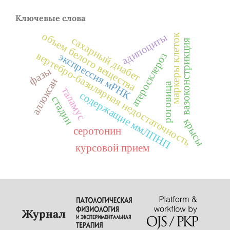
Ключевые слова
объем белого вещества
адипоциты
маркеры клеток
сахарный диабет
вазоконстрикция
вертебро-базилярная недостаточность
атеросклероз
экспрессия мРНК
фазы
аллоксан
роговица
таламус
содержащие ммЛПНП
стадии
крысы
серотонин
курсовой прием
Журнал