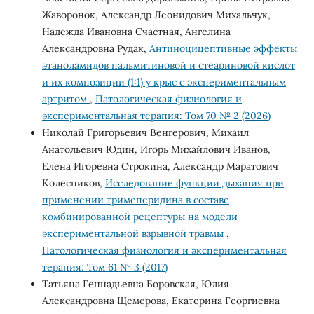
Жаворонок, Александр Леонидович Михальчук,
Надежда Ивановна Счастная, Ангелина
Александровна Рудак,
Антиноцицептивные эффекты
этаноламидов пальмитиновой и стеариновой кислот
и их композиции (1:1) у крыс с экспериментальным
артритом
,
Патологическая физиология и
экспериментальная терапия: Том 70 № 2 (2026)
Николай Григорьевич Венгерович, Михаил
Анатольевич Юдин, Игорь Михайлович Иванов,
Елена Игоревна Строкина, Александр Маратович
Колесников,
Исследование функции дыхания при
применении тримеперидина в составе
комбинированной рецептуры на модели
экспериментальной взрывной травмы
,
Патологическая физиология и экспериментальная
терапия: Том 61 № 3 (2017)
Татьяна Геннадьевна Боровская, Юлия
Александровна Щемерова, Екатерина Георгиевна