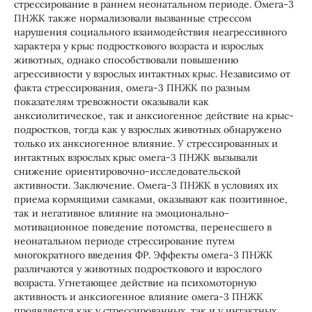
стрессирование в раннем неонатальном периоде. Омега-3
ПНЖК также нормализовали вызванные стрессом
нарушения социального взаимодействия неагрессивного
характера у крыс подросткового возраста и взрослых
животных, однако способствовали повышению
агрессивности у взрослых интактных крыс. Независимо от
факта стрессирования, омега-3 ПНЖК по разным
показателям тревожности оказывали как
анксиолитическое, так и анксиогенное действие на крыс-
подростков, тогда как у взрослых животных обнаружено
только их анксиогенное влияние. У стрессированных и
интактных взрослых крыс омега-3 ПНЖК вызывали
снижение ориентировочно-исследовательской
активности. Заключение. Омега-3 ПНЖК в условиях их
приема кормящими самками, оказывают как позитивное,
так и негативное влияние на эмоционально-
мотивационное поведение потомства, перенесшего в
неонатальном периоде стрессирование путем
многократного введения ФР. Эффекты омега-3 ПНЖК
различаются у животных подросткового и взрослого
возраста. Угнетающее действие на психомоторную
активность и анксиогенное влияние омега-3 ПНЖК
проявляется как у стрессированных, так и у интактных