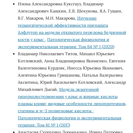
Илона Александровна Куксгауз, Владимир
Александрович Кашкин, Е.В. Шекунова, Я.А. Гущин,
В.Г. Макаров, М.Н. Макарова,
Изучение
терапевтической эффективности препарата
Алфлутоп на модели открытого перелома бедренной
кости у крыс
,
Патологическая физиология и
экспериментальная терапия: Том 64 № 1 (2020)
Владимир Николаевич Титов, Михаил Юрьевич
Котловский, Анна Владимировна Якименко, Евгения
Валентиновна Курдояк, Инесса Юрьевна Якимович,
Алевтина Юрьевна Гришанова, Наталья Валерьевна
Аксютина, Юрий Васильевич Котловский, Александр
Михайлович Дыгай,
Модель экзогенной
гиперхолестеринемии у крыс и жирные кислоты
плазмы крови; видовые особенности липопротеинов,
статины и w-3 полиеновые кислоты
,
Патологическая физиология и экспериментальная
терапия: Том 61 № 1 (2017)
Анастасия Сергеевна Доронькина, Ирина Петровна