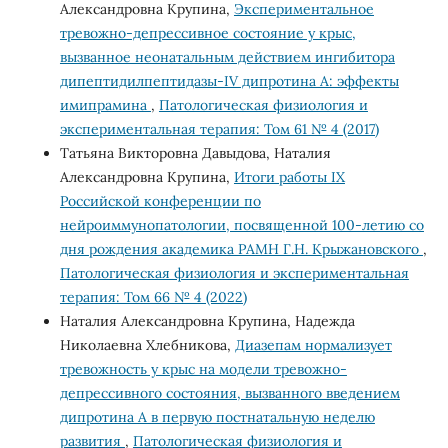
Александровна Крупина,
Экспериментальное
тревожно-депрессивное состояние у крыс,
вызванное неонатальным действием ингибитора
дипептидилпептидазы-IV дипротина А: эффекты
имипрамина
,
Патологическая физиология и
экспериментальная терапия: Том 61 № 4 (2017)
Татьяна Викторовна Давыдова, Наталия
Александровна Крупина,
Итоги работы IX
Российской конференции по
нейроиммунопатологии, посвященной 100-летию со
дня рождения академика РАМН Г.Н. Крыжановского
,
Патологическая физиология и экспериментальная
терапия: Том 66 № 4 (2022)
Наталия Александровна Крупина, Надежда
Николаевна Хлебникова,
Диазепам нормализует
тревожность у крыс на модели тревожно-
депрессивного состояния, вызванного введением
дипротина А в первую постнатальную неделю
развития
,
Патологическая физиология и