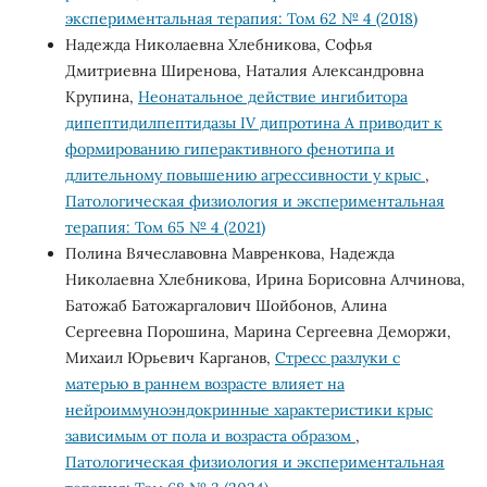
экспериментальная терапия: Том 62 № 4 (2018)
Надежда Николаевна Хлебникова, Софья
Дмитриевна Ширенова, Наталия Александровна
Крупина,
Неонатальное действие ингибитора
дипептидилпептидазы IV дипротина А приводит к
формированию гиперактивного фенотипа и
длительному повышению агрессивности у крыс
,
Патологическая физиология и экспериментальная
терапия: Том 65 № 4 (2021)
Полина Вячеславовна Мавренкова, Надежда
Николаевна Хлебникова, Ирина Борисовна Алчинова,
Батожаб Батожаргалович Шойбонов, Алина
Сергеевна Порошина, Марина Сергеевна Деморжи,
Михаил Юрьевич Карганов,
Стресс разлуки с
матерью в раннем возрасте влияет на
нейроиммуноэндокринные характеристики крыс
зависимым от пола и возраста образом
,
Патологическая физиология и экспериментальная