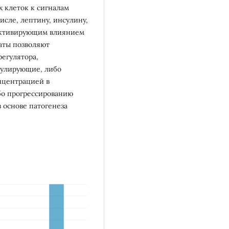
 клеток к сигналам
исле, лептину, инсулину,
 активирующим влиянием
аты позволяют
регулятора,
дулирующие, либо
нцентрацией в
бо прогрессированию
 основе патогенеза