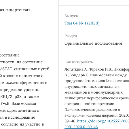
ая гипертензия;
Выпуск
Том 64 № 1 (2020)
Раздел
Оригинальные исследования
 состояние
стности, на состояние
Как цитировать
/STAT-сигнальных путей
Логаткина А., Терехов И.В., Никиф
В., Бондарь С. Взаимосвязи между
 крови у пациентов с
продукцией тимозина 1α и состоя
ом иммуноферментного
внутриклеточных сигнальных
определяли уровень
механизмов в мононуклеарных
K1/2, p38, а также
лейкоцитах периферической кров
F-κB. Взаимосвязи
артериальной гипертензии.
Патологическая физиология и
 методом линейного
экспериментальная терапия
. 2020;
ия в исследование
39–46.
https://doi.org/10.25557/00
согласие на участие в
2991.2020.01.39-46