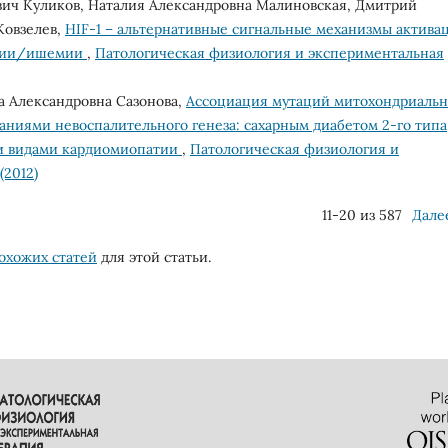
вич Куликов, Наталия Александровна Малиновская, Дмитрий
Ковзелев,
HIF-1 – альтернативные сигнальные механизмы актива
ксии/ишемии
,
Патологическая физиология и экспериментальная
а Александровна Сазонова,
Ассоциация мутаций митохондриальн
аниями невоспалительного генеза: сахарным диабетом 2-го типа
и видами кардиомиопатии
,
Патологическая физиология и
(2012)
11-20 из 587
Дале
охожих статей
для этой статьи.