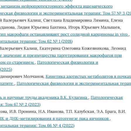
 механизм нейропротекторного эффекта ишемического
ческая физиология и экспериментальная терапия: Том 57 № 3 (20
ей Валерьевич Калиш, Светлана Владимировна Лямина, Елена
уданова, Лидия Юрьевна Бахтина, Игорь Юрьевич Малышев,
тип макрофаги останавливают рост солидной карциномы in vivo
,
тальная терапия: Том 62 № 1 (2018)
Валерьевич Калиш, Екатерина Олеговна Кожевникова, Леонид
е значение и преимущества таргетирования макрофагов при
ном со старением
,
Патологическая физиология и
(2025)
адимирович Молчанов,
Кинетика азотистых метаболитов в почках
епатите
,
Патологическая физиология и экспериментальная терап
 и научные труды академика В.К. Кулагина
,
Патологическая
: Том 67 № 2 (2023)
ва, И.В. Пронина, Н.А. Иванова, Т.П. Казубская, Э.А. Брага, В.И.
К и ДНК-метилирования в патогенезе рака яичников
,
тальная терапия: Том 66 № 4 (2022)