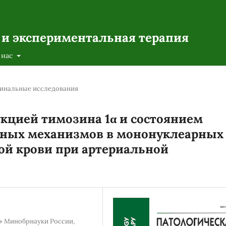
 и экспериментальная терапия
 нас
инальные исследования
кцией тимозина 1α и состоянием
ьных механизмов в мононуклеарных
ой крови при артериальной
» Минобрнауки России,