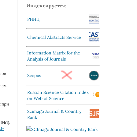
Индексируется:
РИНЦ
Chemical Abstracts Service
Information Matrix for the
Analysis of Journals
оров
Scopus
нием
Russian Science Citation Index
on Web of Science
и при
Scimago Journal & Country
Rank
 64(1):
31-