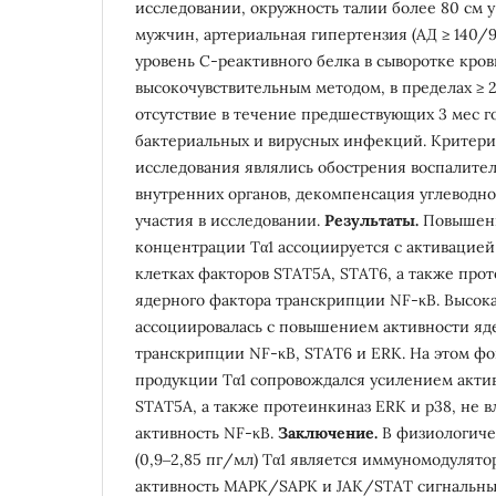
исследовании, окружность талии более 80 см у
мужчин, артериальная гипертензия (АД ≥ 140/90 
уровень С-реактивного белка в сыворотке кро
высокочувствительным методом, в пределах ≥ 2,
отсутствие в течение предшествующих 3 мес г
бактериальных и вирусных инфекций. Критер
исследования являлись обострения воспалите
внутренних органов, декомпенсация углеводног
участия в исследовании.
Результаты.
Повышени
концентрации Тα1 ассоциируется с активацие
клетках факторов STAT5A, STAT6, а также про
ядерного фактора транскрипции NF-κB. Высок
ассоциировалась с повышением активности яд
транскрипции NF-κB, STAT6 и ERK. На этом ф
продукции Тα1 сопровождался усилением акти
STAT5A, а также протеинкиназ ERK и р38, не в
активность NF-κB.
Заключение.
В физиологиче
(0,9‒2,85 пг/мл) Тα1 является иммуномодулят
активность MAPK/SAPK и JAK/STAT сигнальны