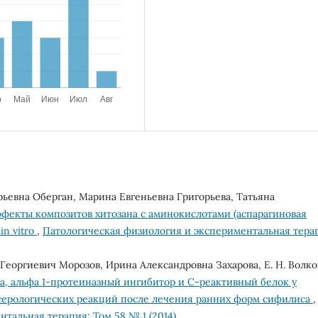
евна Оберган, Марина Евгеньевна Григорьева, Татьяна
фекты композитов хитозана с аминокислотами (аспарагиновая
in vitro
,
Патологическая физиология и экспериментальная тера
еоргиевич Морозов, Ирина Александровна Захарова, Е. Н. Волко
а, альфа 1-протеиназный ингибитор и С-реактивный белок у
 серологических реакций после лечения ранних форм сифилиса
,
тальная терапия: Том 58 № 1 (2014)