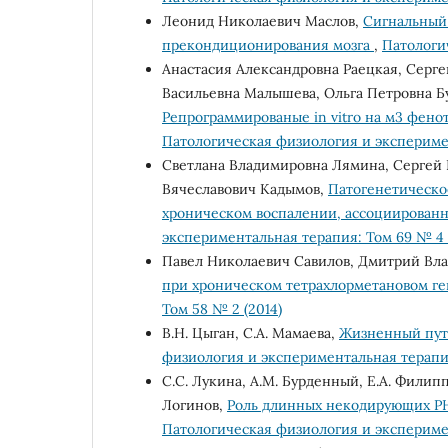
Леонид Николаевич Маслов,
Сигнальный
прекондиционирования мозга
,
Патологи
Анастасия Александровна Раецкая, Серг
Васильевна Малышева, Ольга Петровна Б
Репрограммированые in vitro на м3 фено
Патологическая физиология и эксперимен
Светлана Владимировна Лямина, Сергей 
Вячеславович Кадымов,
Патогенетическо
хроническом воспалении, ассоциирован
экспериментальная терапия: Том 69 № 4 
Павел Николаевич Савилов, Дмитрий Вл
при хроническом тетрахлорметановом г
Том 58 № 2 (2014)
В.Н. Цыган, С.А. Мамаева,
Жизненный путь
физиология и экспериментальная терапия
С.С. Лукина, А.М. Бурденный, Е.А. Филиппо
Логинов,
Роль длинных некодирующих РН
Патологическая физиология и эксперимен