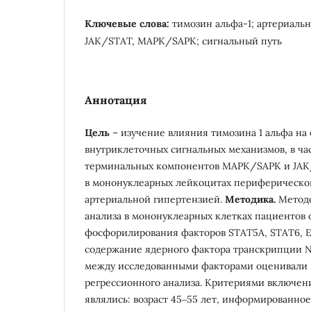
Ключевые слова:
тимозин альфа-1; артериальн
JAK/STAT, MAPK/SAPK; сигнальный путь
Аннотация
Цель
– изучение влияния тимозина 1 альфа на
внутриклеточных сигнальных механизмов, в ча
терминальных компонентов MAPK/SAPK и JAK
в мононуклеарных лейкоцитах периферической
артериальной гипертензией.
Методика.
Метод
анализа в мононуклеарных клетках пациентов 
фосфорилирования факторов STAT5A, STAT6, ER
содержание ядерного фактора транскрипции N
между исследованными факторами оценивали
регрессионного анализа. Критериями включен
являлись: возраст 45‒55 лет, информированное 