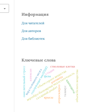
Информация
Для читателей
Для авторов
Для библиотек
Ключевые слова
стволовые клетки
содержащие ммЛПНП
окислительный стресс
стадии
кора головного мозга
аллоксан
объем белого вещества
объем серого вещества
вертебро-базилярная недостаточность
фазы
роговица
адипоциты
атеросклероз
сахарный диабет
таламус
крысы