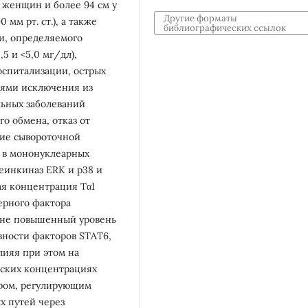
 женщин и более 94 см у
Другие форматы
мм рт. ст.), а также
библиографических ссылок
ви, определяемого
5 и <5,0 мг/дл),
оспитализации, острых
иями исключения из
льных заболеваний
о обмена, отказ от
е сывороточной
й в мононуклеарных
теинкиназ ERK и p38 и
ая концентрация Тα1
ерного фактора
оне повышенный уровень
вности факторов STAT6,
лияя при этом на
ских концентрациях
ором, регулирующим
х путей через