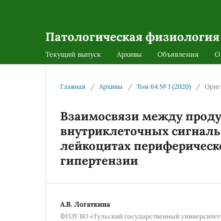
Патологическая физиология
Текущий выпуск
Архивы
Объявления
О
Главная
/
Архивы
/
Том 64 № 1 (2020)
/
Ориг
Взаимосвязи между проду
внутриклеточных сигнал
лейкоцитах периферическ
гипертензии
А.В. Логаткина
ФГОУ ВО «Тульский государственный университет