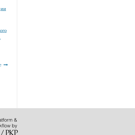
ции
ого
,
е