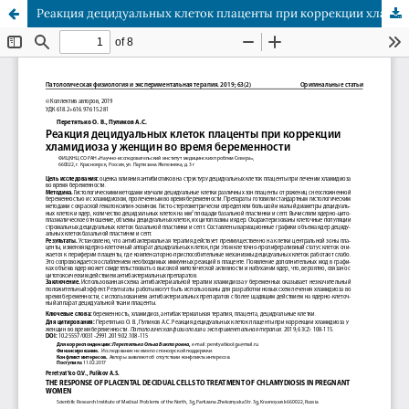
Реакция децидуальных клеток плаценты при коррекции хламидиоза у женщин во время беременности